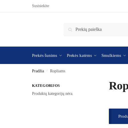
Susisiekite
Ieškoti
Prekės šunims
Prekės katėms
Smulkiems
Pradžia
/
Ropliams
Rop
KATEGORIJOS
Produktų kategorijų nėra.
Produ