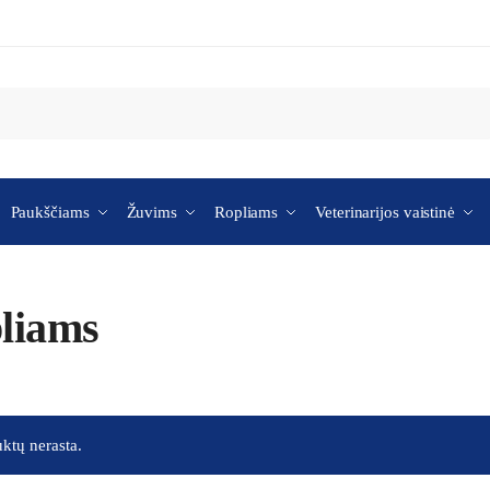
Paukščiams
Žuvims
Ropliams
Veterinarijos vaistinė
liams
ktų nerasta.