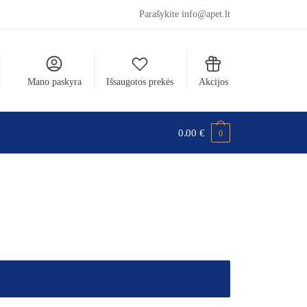
Parašykite info@apet.lt
Mano paskyra
Išsaugotos prekės
Akcijos
0.00
€
0