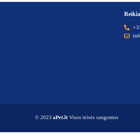
Reiki
+3
inf
© 2023
aPet.lt
Visos teisės saugomos