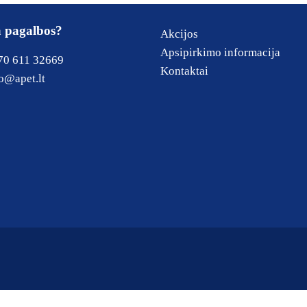
a pagalbos?
Akcijos
Apsipirkimo informacija
70 611 32669
Kontaktai
o@apet.lt