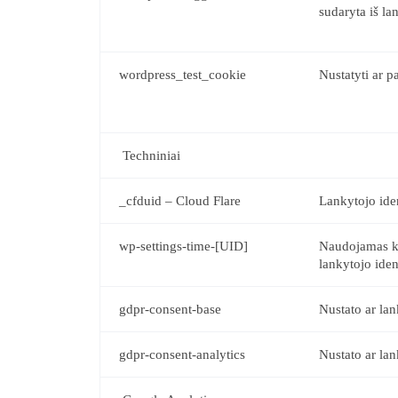
sudaryta iš la
wordpress_test_cookie
Nustatyti ar p
Techniniai
_cfduid – Cloud Flare
Lankytojo ide
wp-settings-time-[UID]
Naudojamas ko
lankytojo ide
gdpr-consent-base
Nustato ar la
gdpr-consent-analytics
Nustato ar lan