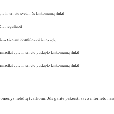
pie interneto svetainės lankomumą rinkti
iui reguliuoti
ais, siekiant identifikuoti lankytoją
formacijai apie interneto puslapio lankomumą rinkti
formacijai apie interneto puslapio lankomumą rinkti
menys nebūtų tvarkomi, Jūs galite pakeisti savo interneto nar