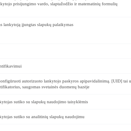
nkytojo prisijungimo vardo, slaptažodžio ir matematinių formulių
as lankytoją įjungtas slapukų palaikymas
ntifikavimui
nfigūruoti autorizuoto lankytojo paskyros apipavidalinimą. [UID] tai u
ntifikatorius, saugomas svetainės duomenų bazėje
nkytojas sutiko su slapukų naudojimo taisyklėmis
kytojas sutiko su analitinių slapukų naudojimu