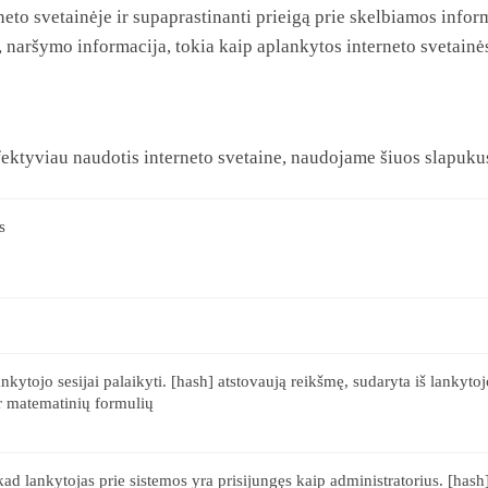
eto svetainėje ir supaprastinanti prieigą prie skelbiamos infor
aršymo informacija, tokia kaip aplankytos interneto svetainės sr
efektyviau naudotis interneto svetaine, naudojame šiuos slapuku
s
nkytojo sesijai palaikyti. [hash] atstovaują reikšmę, sudaryta iš lankyto
ir matematinių formulių
 kad lankytojas prie sistemos yra prisijungęs kaip administratorius. [hash