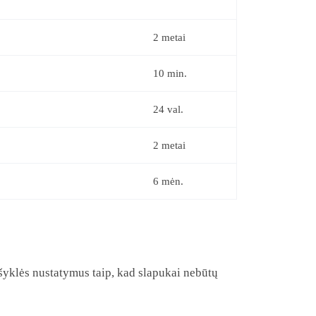
2 metai
10 min.
24 val.
2 metai
6 mėn.
šyklės nustatymus taip, kad slapukai nebūtų