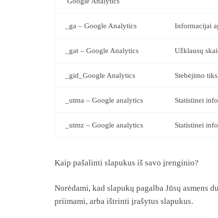
Google Analytics
_ga – Google Analytics
Informacijai a
_gat – Google Analytics
Užklausų skaič
_gid_Google Analytics
Stebėjimo tiksl
_utma – Google analytics
Statistinei in
_utmz – Google analytics
Statistinei in
Kaip pašalinti slapukus iš savo įrenginio?
Norėdami, kad slapukų pagalba Jūsų asmens duo
priimami, arba ištrinti įrašytus slapukus.