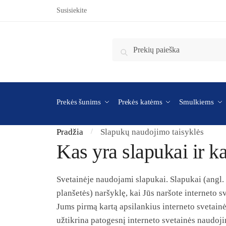
Skip to navigation
Skip to content
Susisiekite
Ieškoti:
Ieškoti
Prekės šunims
Prekės katėms
Smulkiems
Pradžia
Slapukų naudojimo taisyklės
/
Kas yra slapukai ir ka
Svetainėje naudojami slapukai. Slapukai (angl. c
planšetės) naršyklę, kai Jūs naršote interneto s
Jums pirmą kartą apsilankius interneto svetainė
užtikrina patogesnį interneto svetainės naudoji