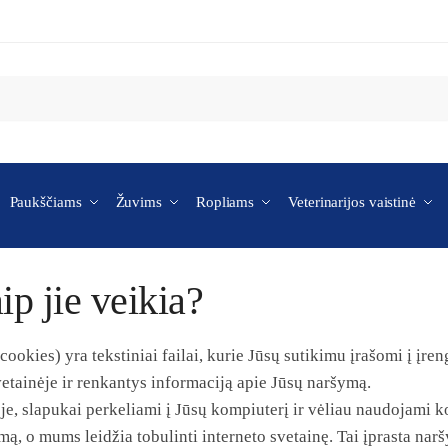
Paukščiams
Žuvims
Ropliams
Veterinarijos vaistinė
ip jie veikia?
ookies) yra tekstiniai failai, kurie Jūsų sutikimu įrašomi į įre
vetainėje ir renkantys informaciją apie Jūsų naršymą.
je, slapukai perkeliami į Jūsų kompiuterį ir vėliau naudojami ko
mą, o mums leidžia tobulinti interneto svetainę. Tai įprasta nar