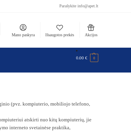
Parašykite info@apet.lt
Mano paskyra
Išsaugotos prekės
Akcijos
0.00
€
0
nginio (pvz. kompiuterio, mobiliojo telefono,
mpiuteriui atskirti nuo kitų kompiuterių, jie
šymo interneto svetainėse praktika,