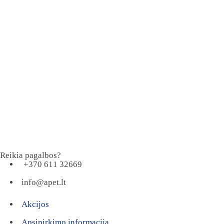
Reikia pagalbos?
+370 611 32669
info@apet.lt
Akcijos
Apsipirkimo informacija