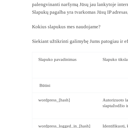
palengvinanti naršymą Jūsų jau lankytoje intern
Slapukų pagalba yra tvarkomas Jūsų IP adresas, n
Kokius slapukus mes naudojame?
Siekiant užtikrinti galimybę Jums patogiau ir 
Slapuko pavadinimas
Slapuko tiksla
Būtini
wordpress_[hash]
Autorizuoto la
slaptažodžio 
wordpress_logged_in_[hash]
Identifikuoti,