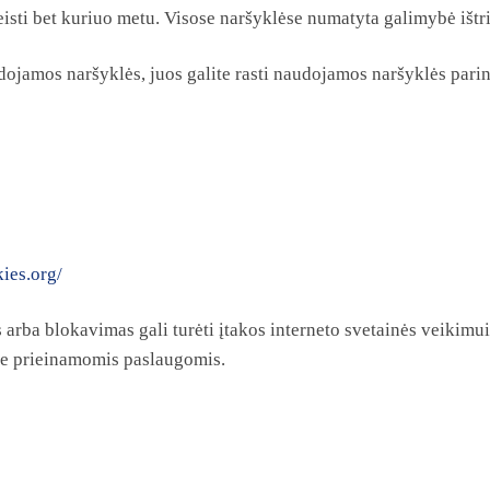
isti bet kuriuo metu. Visose naršyklėse numatyta galimybė ištri
dojamos naršyklės, juos galite rasti naudojamos naršyklės pari
ies.org/
ba blokavimas gali turėti įtakos interneto svetainės veikimui 
ale prieinamomis paslaugomis.