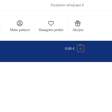
Parašykite info@apet.lt
Mano paskyra
Išsaugotos prekės
Akcijos
0.00
€
0