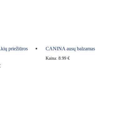
ų priežiūros
CANINA ausų balzamas
Kaina:
8.99
€
€