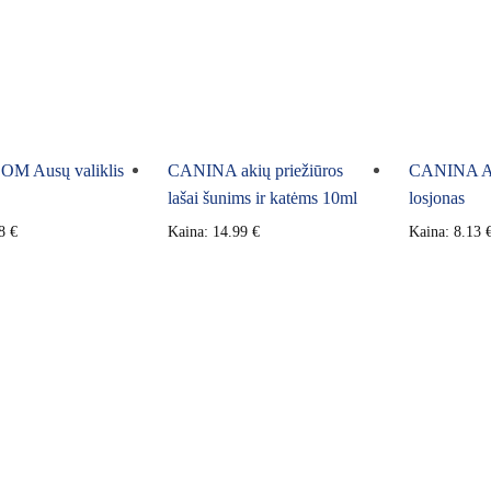
M Ausų valiklis
CANINA akių priežiūros
CANINA Aki
lašai šunims ir katėms 10ml
losjonas
98
€
Kaina:
14.99
€
Kaina:
8.13