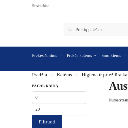
Skip to navigation
Skip to content
Susisiekite
Ieškoti:
Ieškoti
Prekės šunims
Prekės katėms
Smulkiems
Pradžia
Katėms
Higiena ir priežiūra k
/
/
Ausų
PAGAL KAINĄ
Min kaina
Maks kaina
Filtruoti