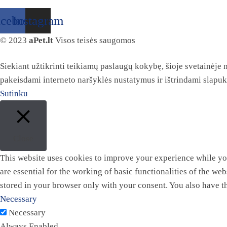
acebook
Instagram
© 2023
aPet.lt
Visos teisės saugomos
Siekiant užtikrinti teikiamų paslaugų kokybę, šioje svetainėje
pakeisdami interneto naršyklės nustatymus ir ištrindami slapu
Sutinku
Close
This website uses cookies to improve your experience while you
are essential for the working of basic functionalities of the w
stored in your browser only with your consent. You also have t
Necessary
Necessary
Always Enabled