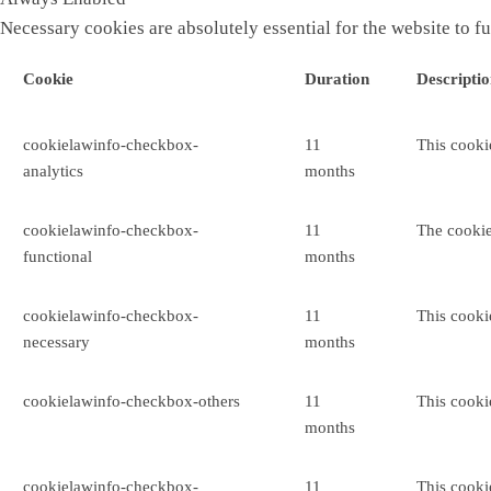
Necessary cookies are absolutely essential for the website to f
Cookie
Duration
Descripti
cookielawinfo-checkbox-
11
This cooki
analytics
months
cookielawinfo-checkbox-
11
The cookie
functional
months
cookielawinfo-checkbox-
11
This cooki
necessary
months
cookielawinfo-checkbox-others
11
This cooki
months
cookielawinfo-checkbox-
11
This cooki