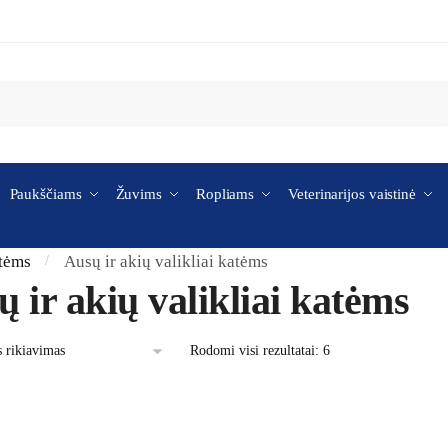
Paukščiams
Žuvims
Ropliams
Veterinarijos vaistinė
atėms
Ausų ir akių valikliai katėms
/
 ir akių valikliai katėms
Rodomi visi rezultatai: 6