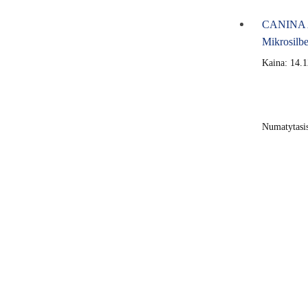
CANINA A
Mikrosilb
Kaina:
14.