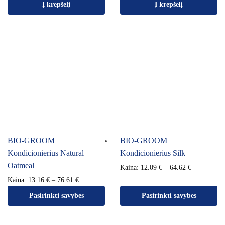
Į krepšelį
Į krepšelį
BIO-GROOM
BIO-GROOM
Kondicionierius Natural
Kondicionierius Silk
Oatmeal
Kaina:
12.09
€
–
64.62
€
Kaina:
13.16
€
–
76.61
€
Pasirinkti savybes
Pasirinkti savybes