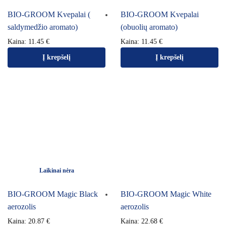
BIO-GROOM Kvepalai (
BIO-GROOM Kvepalai
saldymedžio aromato)
(obuolių aromato)
Kaina:
11.45
€
Kaina:
11.45
€
Į krepšelį
Į krepšelį
Laikinai nėra
BIO-GROOM Magic Black
BIO-GROOM Magic White
aerozolis
aerozolis
Kaina:
20.87
€
Kaina:
22.68
€