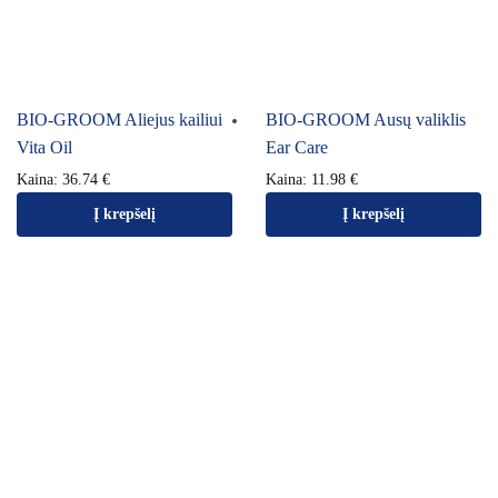
BIO-GROOM Aliejus kailiui
BIO-GROOM Ausų valiklis
Vita Oil
Ear Care
Kaina:
36.74
€
Kaina:
11.98
€
Į krepšelį
Į krepšelį