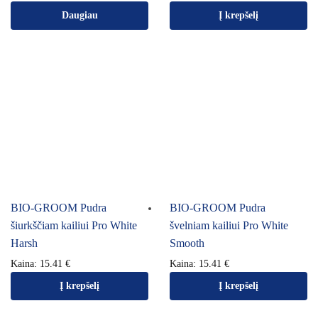
Daugiau
Į krepšelį
BIO-GROOM Pudra
BIO-GROOM Pudra
šiurkščiam kailiui Pro White
švelniam kailiui Pro White
Harsh
Smooth
Kaina:
15.41
€
Kaina:
15.41
€
Į krepšelį
Į krepšelį