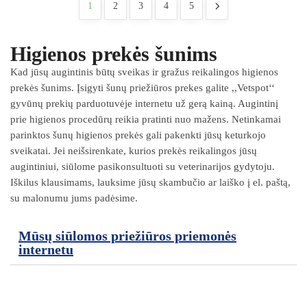
1
2
3
4
5
Higienos prekės šunims
Kad jūsų augintinis būtų sveikas ir gražus reikalingos higienos
prekės šunims. Įsigyti šunų priežiūros prekes galite ,,Vetspot‘‘
gyvūnų prekių parduotuvėje internetu už gerą kainą. Augintinį
prie higienos procedūrų reikia pratinti nuo mažens. Netinkamai
parinktos šunų higienos prekės gali pakenkti jūsų keturkojo
sveikatai. Jei neišsirenkate, kurios prekės reikalingos jūsų
augintiniui, siūlome pasikonsultuoti su veterinarijos gydytoju.
Iškilus klausimams, lauksime jūsų skambučio ar laiško į el. paštą,
su malonumu jums padėsime.
Mūsų siūlomos priežiūros priemonės
internetu