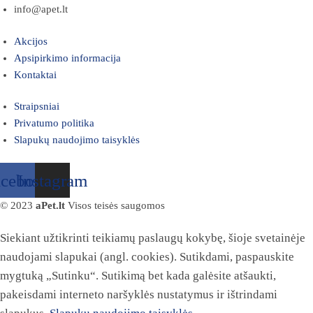
info@apet.lt
Akcijos
Apsipirkimo informacija
Kontaktai
Straipsniai
Privatumo politika
Slapukų naudojimo taisyklės
acebook
Instagram
© 2023
aPet.lt
Visos teisės saugomos
Siekiant užtikrinti teikiamų paslaugų kokybę, šioje svetainėje
naudojami slapukai (angl. cookies). Sutikdami, paspauskite
mygtuką „Sutinku“. Sutikimą bet kada galėsite atšaukti,
pakeisdami interneto naršyklės nustatymus ir ištrindami