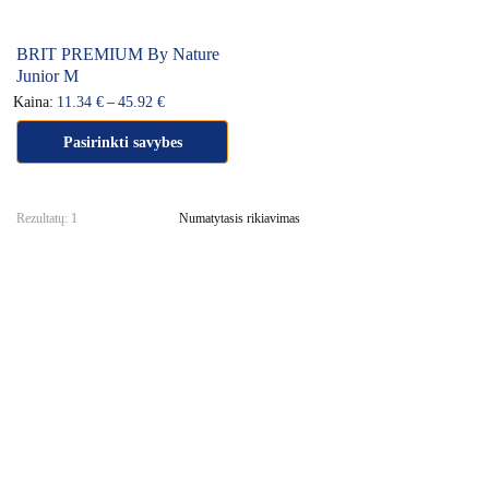
BRIT PREMIUM By Nature
Junior M
Kaina:
11.34
€
–
45.92
€
Pasirinkti savybes
Rezultatų: 1