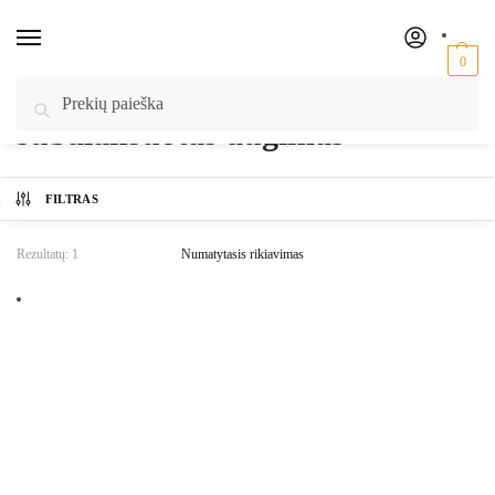
0
Pradžia
/
Produktai su žymomis “subalansuotas augimas”
Ieškoti
subalansuotas augimas
FILTRAS
Rezultatų: 1