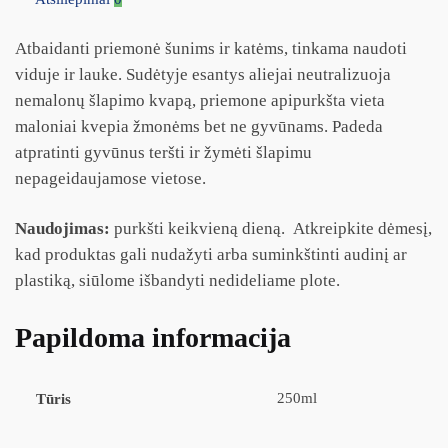
Atbaidanti priemonė šunims ir katėms, tinkama naudoti
viduje ir lauke. Sudėtyje esantys aliejai neutralizuoja
nemalonų šlapimo kvapą, priemone apipurkšta vieta
maloniai kvepia žmonėms bet ne gyvūnams. Padeda
atpratinti gyvūnus teršti ir žymėti šlapimu
nepageidaujamose vietose.
Naudojimas:
purkšti keikvieną dieną. Atkreipkite dėmesį,
kad produktas gali nudažyti arba suminkštinti audinį ar
plastiką, siūlome išbandyti nedideliame plote.
Papildoma informacija
250ml
Tūris