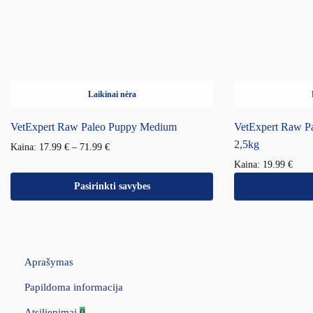
Laikinai nėra
VetExpert Raw Paleo Puppy Medium
VetExpert Raw P
2,5kg
Kaina:
17.99
€
–
71.99
€
Kaina:
19.99
€
Pasirinkti savybes
Aprašymas
Papildoma informacija
Atsiliepimai
0