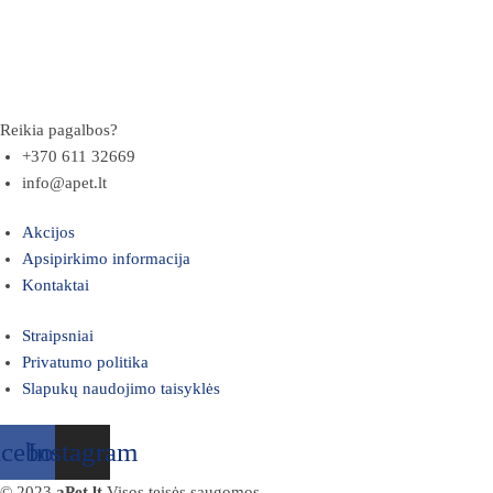
Reikia pagalbos?
+370 611 32669
info@apet.lt
Akcijos
Apsipirkimo informacija
Kontaktai
Straipsniai
Privatumo politika
Slapukų naudojimo taisyklės
acebook
Instagram
© 2023
aPet.lt
Visos teisės saugomos