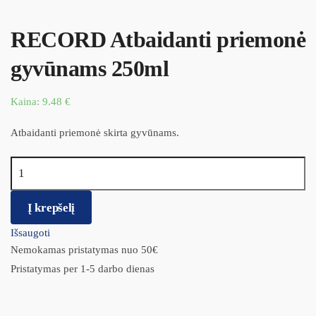
RECORD Atbaidanti priemonė
gyvūnams 250ml
Kaina:
9.48
€
Atbaidanti priemonė skirta gyvūnams.
produkto kiekis: RECORD Atbaidanti priemonė gyvūnams 250ml
Į krepšelį
Išsaugoti
Nemokamas pristatymas nuo 50€
Pristatymas per 1-5 darbo dienas