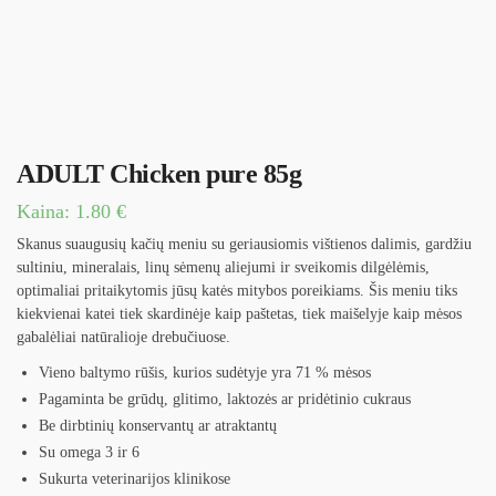
ADULT Chicken pure 85g
Kaina:
1.80
€
Skanus suaugusių kačių meniu su geriausiomis vištienos dalimis, gardžiu
sultiniu, mineralais, linų sėmenų aliejumi ir sveikomis dilgėlėmis,
optimaliai pritaikytomis jūsų katės mitybos poreikiams. Šis meniu tiks
kiekvienai katei tiek skardinėje kaip paštetas, tiek maišelyje kaip mėsos
gabalėliai natūralioje drebučiuose.
Vieno baltymo rūšis, kurios sudėtyje yra 71 % mėsos
Pagaminta be grūdų, glitimo, laktozės ar pridėtinio cukraus
Be dirbtinių konservantų ar atraktantų
Su omega 3 ir 6
Sukurta veterinarijos klinikose