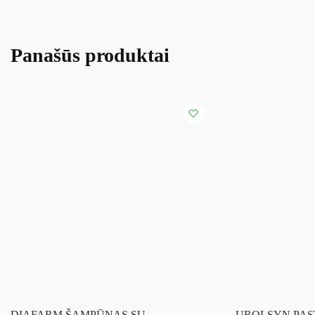
Panašūs produktai
DIAFARM ŠAMPŪNAS SU
UROLSYN PAST