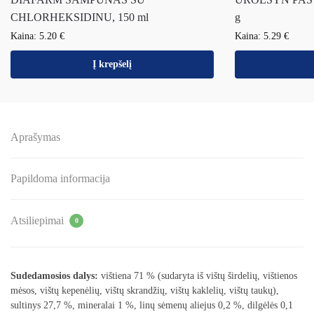
CHLORHEKSIDINU, 150 ml
g
Kaina:
5.20
€
Kaina:
5.29
€
Į krepšelį
Aprašymas
Papildoma informacija
Atsiliepimai
0
Sudedamosios dalys:
vištiena 71 % (sudaryta iš vištų širdelių, vištienos
mėsos, vištų kepenėlių, vištų skrandžių, vištų kaklelių, vištų taukų),
sultinys 27,7 %, mineralai 1 %, linų sėmenų aliejus 0,2 %, dilgėlės 0,1