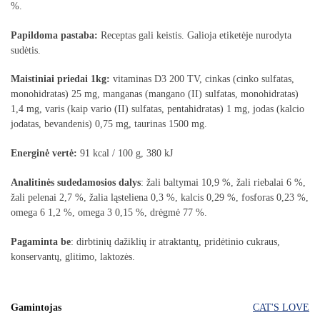
%.
Papildoma pastaba:
Receptas gali keistis. Galioja etiketėje nurodyta
sudėtis.
Maistiniai priedai 1kg:
vitaminas D3 200 TV, cinkas (cinko sulfatas,
monohidratas) 25 mg, manganas (mangano (II) sulfatas, monohidratas)
1,4 mg, varis (kaip vario (II) sulfatas, pentahidratas) 1 mg, jodas (kalcio
jodatas, bevandenis) 0,75 mg, taurinas 1500 mg.
Energinė vertė:
91 kcal / 100 g, 380 kJ
Analitinės sudedamosios dalys
: žali baltymai 10,9 %, žali riebalai 6 %,
žali pelenai 2,7 %, žalia ląsteliena 0,3 %, kalcis 0,29 %, fosforas 0,23 %,
omega 6 1,2 %, omega 3 0,15 %, drėgmė 77 %.
Pagaminta be
: dirbtinių dažiklių ir atraktantų, pridėtinio cukraus,
konservantų, glitimo, laktozės.
Gamintojas
CAT'S LOVE