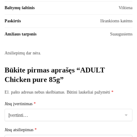
Baltymų šaltinis
Vištiena
Paskirtis
Išrankioms katėms
Amžiaus tarpsnis
Suaugusiems
Atsiliepimų dar nėra.
Būkite pirmas aprašęs “ADULT
Chicken pure 85g”
El. pašto adresas nebus skelbiamas.
Būtini laukeliai pažymėti
*
Jūsų įvertinimas
*
Jūsų atsiliepimas
*