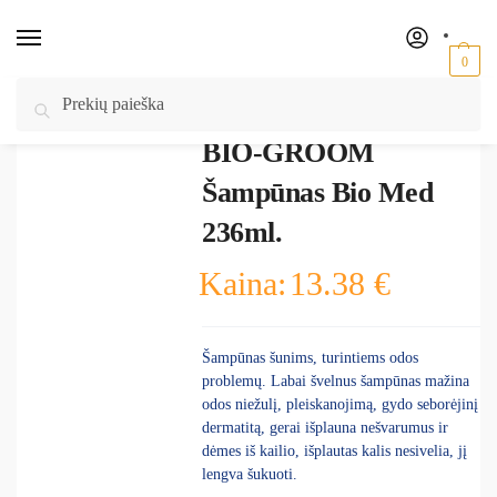
0
Pradžia
/
Šunims
/
Higiena ir priežiūra šunims
/
Šampūnai šunims
/
BIO-
Ieškoti
GROOM Šampūnas Bio Med 236ml.
BIO-GROOM
Šampūnas Bio Med
236ml.
Kaina:
13.38
€
Šampūnas šunims, turintiems odos
problemų. Labai švelnus šampūnas mažina
odos niežulį, pleiskanojimą, gydo seborėjinį
dermatitą, gerai išplauna nešvarumus ir
dėmes iš kailio, išplautas kalis nesivelia, jį
lengva šukuoti.