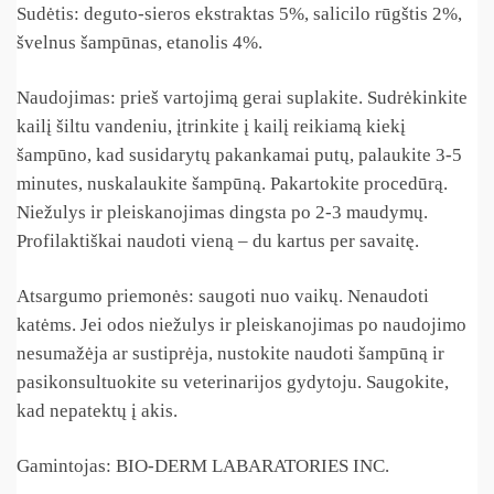
Sudėtis:
deguto-sieros ekstraktas 5%, salicilo rūgštis 2%,
švelnus šampūnas, etanolis 4%.
Naudojimas:
prieš vartojimą gerai suplakite. Sudrėkinkite
kailį šiltu vandeniu, įtrinkite į kailį reikiamą kiekį
šampūno, kad susidarytų pakankamai putų, palaukite 3-5
minutes, nuskalaukite šampūną. Pakartokite procedūrą.
Niežulys ir pleiskanojimas dingsta po 2-3 maudymų.
Profilaktiškai naudoti vieną – du kartus per savaitę.
Atsargumo priemonės:
saugoti nuo vaikų. Nenaudoti
katėms. Jei odos niežulys ir pleiskanojimas po naudojimo
nesumažėja ar sustiprėja, nustokite naudoti šampūną ir
pasikonsultuokite su veterinarijos gydytoju. Saugokite,
kad nepatektų į akis.
Gamintojas:
BIO-DERM LABARATORIES INC.