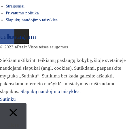
Straipsniai
Privatumo politika
Slapukų naudojimo taisyklės
acebook
Instagram
© 2023
aPet.lt
Visos teisės saugomos
Siekiant užtikrinti teikiamų paslaugų kokybę, šioje svetainėje
naudojami slapukai (angl. cookies). Sutikdami, paspauskite
mygtuką „Sutinku“. Sutikimą bet kada galėsite atšaukti,
pakeisdami interneto naršyklės nustatymus ir ištrindami
slapukus.
Slapukų naudojimo taisyklės.
Sutinku
Close