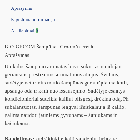
Aprašymas
Papildoma informacija
Atsiliepimai
0
BIO-GROOM Šampūnas Groom’n Fresh
Aprašymas
Unikalus šampūno aromatas buvo sukurtas naudojant
geriausius prestižinius aromatinius aliejus. Švelnus,
sudėtyje neturintis muilo šampūnas gerai išplauna kailį,
apsaugo odą ir kailį nuo išsausėjimo. Sudėtyje esantys
kondicionieriai suteikia kailiui blizgesį, drėkina odą. Ph
subalansuotas, šampūnas lengvai išsiskalauja iš kailio,
galima naudoti jauniems gyvūnams – šuniukams ir
kačiukams.
Naudojimas:
sudrėkinkite kailį vandeniu, įtrinkite