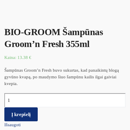
BIO-GROOM Šampūnas
Groom’n Fresh 355ml
Kaina:
13.38
€
Šampūnas Groom’n Fresh buvo sukurtas, kad panaikintų blogą
gyvūno kvapą, po maudymo šiuo šampūnu kailis ilgai gaiviai
kvepia.
produkto kiekis: BIO-GROOM Šampūnas Groom’n Fresh 355ml
Į krepšelį
Išsaugoti