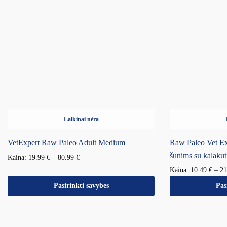
Laikinai nėra
VetExpert Raw Paleo Adult Medium
Raw Paleo Vet Ex
šunims su kalakut
Kaina:
19.99
€
–
80.99
€
Kaina:
10.49
€
–
2
Pasirinkti savybes
Pas