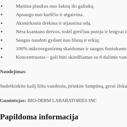
Maitina plaukus nuo šaknų iki galiukų.
Apsaugo nuo karščio ir atgaivina.
Akimirksniu drėkina ir atjaunina odą.
Nėra ksantano dervos, todėl greičiau putoja ir lengvai iš
Saugus naudoti gydant nuo blusų ir erkių.
100% mikroorganizmų skaidomas ir saugus šuniukams i
Koncentruotas – gali būti skiedžiamas su 6 dalimis vand
Naudojimas
:
Sudrėkinkite kailį šiltu vandeniu, įtrinkite šampūną, gerai išsk
Gamintojas:
BIO-DERM LABARATORIES INC
Papildoma informacija