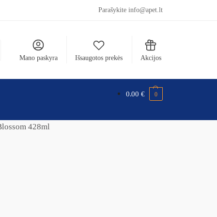
Parašykite info@apet.lt
Mano paskyra
Išsaugotos prekės
Akcijos
0.00
€
0
Blossom 428ml