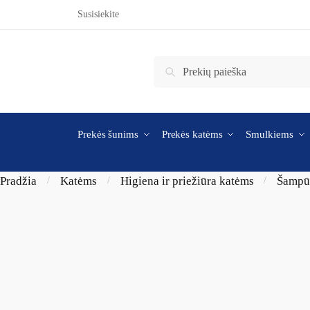
Skip to navigation
Skip to content
Susisiekite
Ieškoti:
Ieškoti
Prekės šunims
Prekės katėms
Smulkiems
Pradžia
Katėms
Higiena ir priežiūra katėms
Šampū
/
/
/