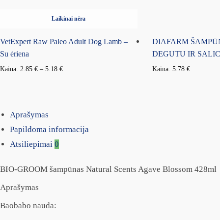
Laikinai nėra
VetExpert Raw Paleo Adult Dog Lamb –
DIAFARM ŠAMPŪN
Su ėriena
DEGUTU IR SALICI
Kaina:
2.85
€
–
5.18
€
Kaina:
5.78
€
Aprašymas
Papildoma informacija
Atsiliepimai
0
BIO-GROOM šampūnas Natural Scents Agave Blossom 428ml
Aprašymas
Baobabo nauda: