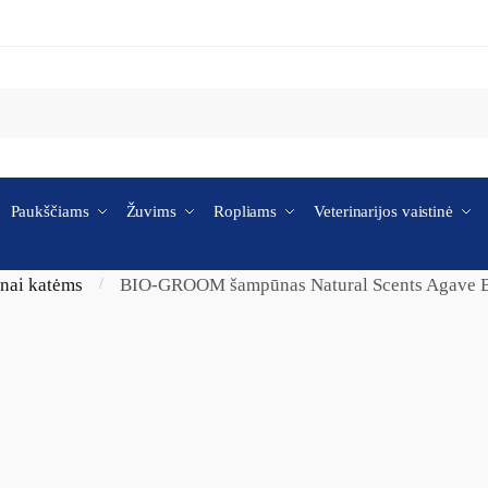
Paukščiams
Žuvims
Ropliams
Veterinarijos vaistinė
nai katėms
BIO-GROOM šampūnas Natural Scents Agave 
/