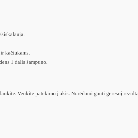
siskalauja.
r kačiukams.
ens 1 dalis šampūno.
alaukite. Venkite patekimo į akis. Norėdami gauti geresnį rezulta