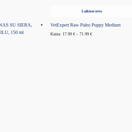
Laikinai nėra
AS SU SIERA,
VetExpert Raw Paleo Puppy Medium
LU, 150 ml
Kaina:
17.99
€
–
71.99
€