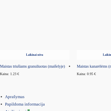
Laikinai nėra
Laikin
Maistas triušiams granuliuotas (maišelyje)
Maistas kanarėlėms (m
Kaina:
1.23
€
Kaina:
0.95
€
Aprašymas
Papildoma informacija