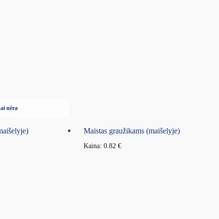
ai nėra
aišelyje)
Maistas graužikams (maišelyje)
Kaina:
0.82
€