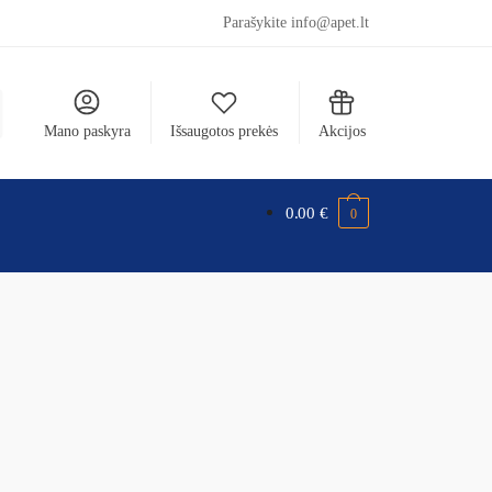
Parašykite info@apet.lt
Mano paskyra
Išsaugotos prekės
Akcijos
0.00
€
0