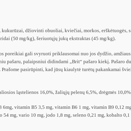
, kukurūzai, džiovinti obuoliai, kviečiai, morkos, erškėtuogės, 
idai (50 mg/kg), šeriuotųjų jukų ekstraktas (45 mg/kg).
os poreikiai gali svyruoti priklausomai nuo jos dydžio, amžiau
sniu pašaru, palaipsniui didindami „Brit“ pašaro kiekį. Pašaro d
orį. Prašome pasirūpinti, kad jūsų kiaulytė turėtų pakankamai šv
aliosios ląstelienos 16,0%, žaliųjų pelenų 6,5%, drėgmės 10,0%,
3 6mg, vitamin B5 3,5 mg, vitamin B6 1 mg, vitamin B9 0,12 mg
 54 mg, vario 10 mg, jodo 1,8 mg, seleno 0,21 mg, kobalto 0,1