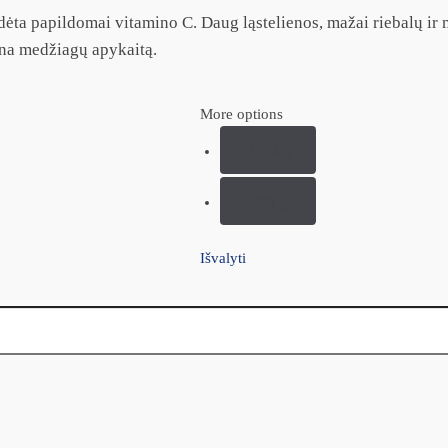
ėta papildomai vitamino C. Daug ląstelienos, mažai riebalų ir m
ina medžiagų apykaitą.
More options
1,5 kg
300 g.
Išvalyti