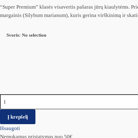
“Super Premium” klasės visavertis pašaras jūrų kiaulytėms. Prid
margainis (Silybum marianum), kuris gerina virškinimą ir skat
Svoris
:
No selection
produkto kiekis: Brit Animals maistas jūrų kiaulytėms
Į krepšelį
Išsaugoti
Nemokamas pristatymas nuo 50€