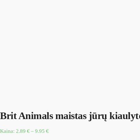
Brit Animals maistas jūrų kiauly
Kaina:
2.89
€
–
9.95
€