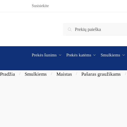
Skip to navigation
Skip to content
Susisiekite
Ieškoti:
Ieškoti
Prekės šunims
Prekės katėms
Smulkiems
Pradžia
Smulkiems
Maistas
Pašaras graužikams
/
/
/