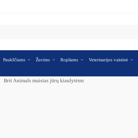
Paukščiams
Žuvims
Ropliams
Veterinarijos vaistinė
Brit Animals maistas jūrų kiaulytėms
/