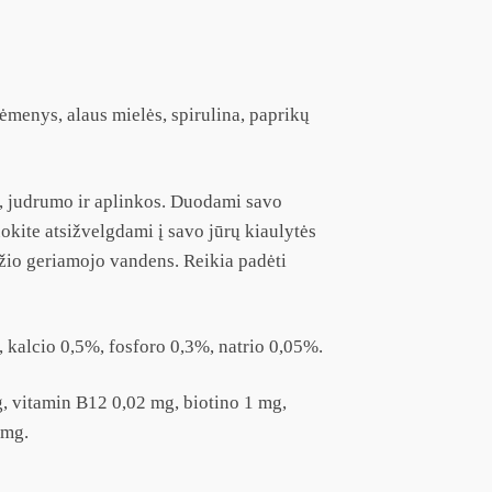
sėmenys, alaus mielės, spirulina, paprikų
s, judrumo ir aplinkos. Duodami savo
uokite atsižvelgdami į savo jūrų kiaulytės
iežio geriamojo vandens. Reikia padėti
 kalcio 0,5%, fosforo 0,3%, natrio 0,05%.
, vitamin B12 0,02 mg, biotino 1 mg,
 mg.