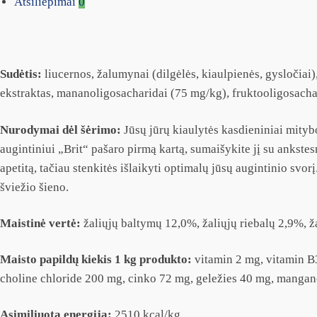
Atsiliepimai
0
Sudėtis:
liucernos, žalumynai (dilgėlės, kiaulpienės, gysločiai)
ekstraktas, mananoligosacharidai (75 mg/kg), fruktooligosachar
Nurodymai dėl šėrimo:
Jūsų jūrų kiaulytės kasdieniniai mityb
augintiniui „Brit“ pašaro pirmą kartą, sumaišykite jį su ankste
apetitą, tačiau stenkitės išlaikyti optimalų jūsų augintinio sv
šviežio šieno.
Maistinė vertė:
žaliųjų baltymų 12,0%, žaliųjų riebalų 2,9%, ž
Maisto papildų kiekis 1 kg produkto:
vitamin 2 mg, vitamin B
choline chloride 200 mg, cinko 72 mg, geležies 40 mg, mangano
Asimiliuota energija:
2510 kcal/kg.