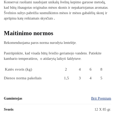
Konservai ruošiami naudojant unikalų švelnų kepimo garuose metodą,
kad būtų išsaugotas originalus mėsos skonis ir nepakartojamas aromatas.
Švelnios sultys pabrėžia susmulkintos mėsos ir mėsos gabalėlių skonį ir
aprūpina katę reikiamais skysčiais
.
Maitinimo normos
Rekomenduojama paros norma nurodyta lentelėje.
Pasirūpinkite, kad visada būtų šviežio geriamojo vandens. Patiekite
kambario temperatūros, o atidarytą laikyti šaldytuve.
Katės svoris (kg)
2
4
6
8
Dienos norma pakeliais
1,5
3
4
5
Gamintojas
Brit Premium
Svoris
12 X 85 gr.