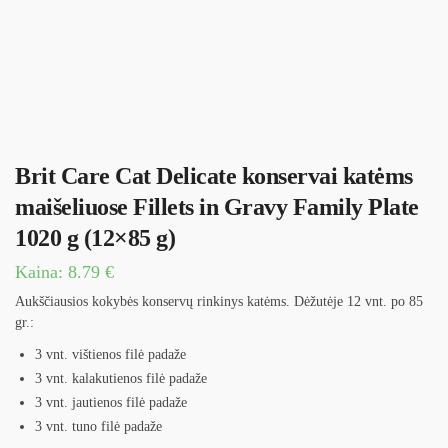
Brit Care Cat Delicate konservai katėms
maišeliuose Fillets in Gravy Family Plate
1020 g (12×85 g)
Kaina:
8.79
€
Aukščiausios kokybės konservų rinkinys katėms. Dėžutėje 12 vnt. po 85
gr.:
3 vnt. vištienos filė padaže
3 vnt. kalakutienos filė padaže
3 vnt. jautienos filė padaže
3 vnt. tuno filė padaže