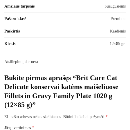
Amžiaus tarpsnis
Suaugusiems
Pašaro klasė
Premium
Paskirtis
Kasdienis
Kiekis
12×85 gr.
Atsiliepimų dar nėra.
Būkite pirmas aprašęs “Brit Care Cat
Delicate konservai katėms maišeliuose
Fillets in Gravy Family Plate 1020 g
(12×85 g)”
El. pašto adresas nebus skelbiamas.
Būtini laukeliai pažymėti
*
Jūsų įvertinimas
*