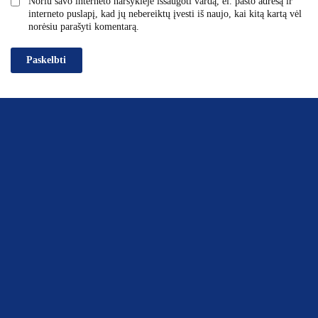
Noriu savo interneto naršyklėje išsaugoti vardą, el. pašto adresą ir
interneto puslapį, kad jų nebereiktų įvesti iš naujo, kai kitą kartą vėl
norėsiu parašyti komentarą.