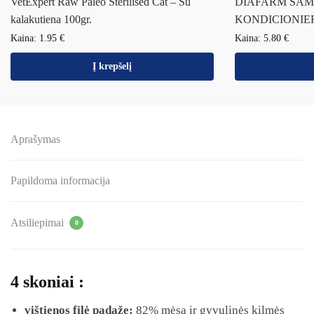
VetExpert Raw Paleo Sterilised Cat – Su
DIAFARM ŠAM
kalakutiena 100gr.
KONDICIONIER
Kaina:
1.95
€
Kaina:
5.80
€
Į krepšelį
Aprašymas
Papildoma informacija
Atsiliepimai
0
4 skoniai :
vištienos filė padaže:
82% mėsa ir gyvulinės kilmės