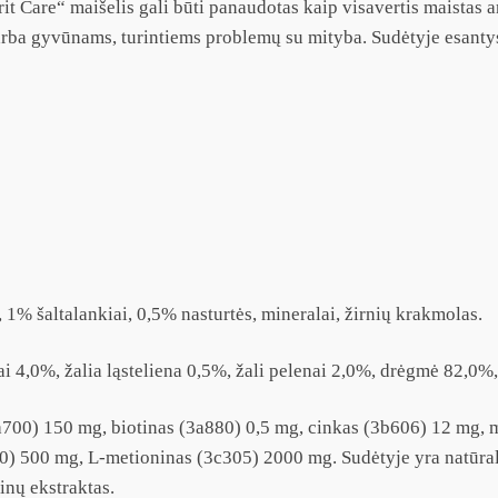
rit Care“ maišelis gali būti panaudotas kaip visavertis maistas a
arba gyvūnams, turintiems problemų su mityba. Sudėtyje esantys 
1% šaltalankiai, 0,5% nasturtės, mineralai, žirnių krakmolas.
ai 4,0%, žalia ląsteliena 0,5%, žali pelenai 2,0%, drėgmė 82,0%,
700) 150 mg, biotinas (3a880) 0,5 mg, cinkas (3b606) 12 mg, 
0) 500 mg, L-metioninas (3c305) 2000 mg. Sudėtyje yra natūrali
inų ekstraktas.