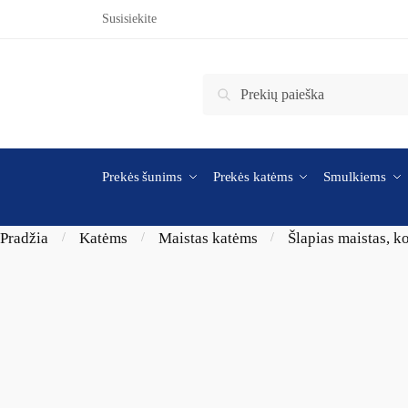
Skip to navigation
Skip to content
Susisiekite
Ieškoti:
Ieškoti
Prekės šunims
Prekės katėms
Smulkiems
Pradžia
Katėms
Maistas katėms
Šlapias maistas, k
/
/
/