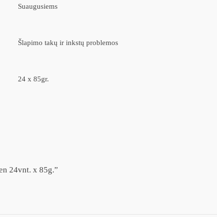
Suaugusiems
Šlapimo takų ir inkstų problemos
24 x 85gr.
en 24vnt. x 85g.”