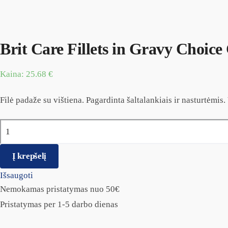
Brit Care Fillets in Gravy Choice
Kaina:
25.68
€
Filė padaže su vištiena. Pagardinta šaltalankiais ir nasturtėmi
produkto kiekis: Brit Care Fillets in Gravy Choice Chicken 24v
Į krepšelį
Išsaugoti
Nemokamas pristatymas nuo 50€
Pristatymas per 1-5 darbo dienas