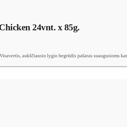
 Chicken 24vnt. x 85g.
s. Visavertis, aukščiausio lygio begrūdis pašaras suaugusioms ka
nt. x 85g.