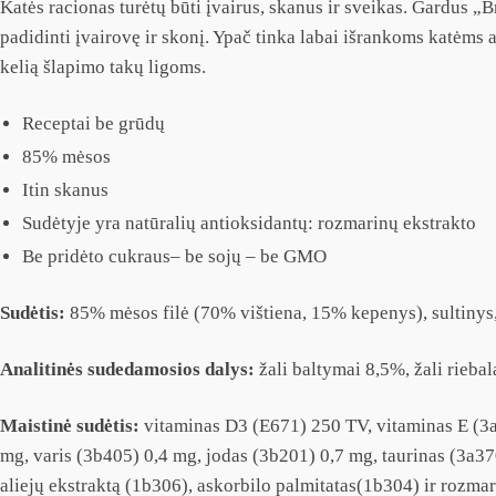
Katės racionas turėtų būti įvairus, skanus ir sveikas. Gardus „B
padidinti įvairovę ir skonį. Ypač tinka labai išrankoms katėms 
kelią šlapimo takų ligoms.
Receptai be grūdų
85% mėsos
Itin skanus
Sudėtyje yra natūralių antioksidantų: rozmarinų ekstrakto
Be pridėto cukraus– be sojų – be GMO
Sudėtis:
85% mėsos filė (70% vištiena, 15% kepenys), sultinys, 
Analitinės sudedamosios dalys:
žali baltymai 8,5%, žali riebal
Maistinė sudėtis:
vitaminas D3 (E671) 250 TV, vitaminas E (3a
mg, varis (3b405) 0,4 mg, jodas (3b201) 0,7 mg, taurinas (3a37
aliejų ekstraktą (1b306), askorbilo palmitatas(1b304) ir rozmar