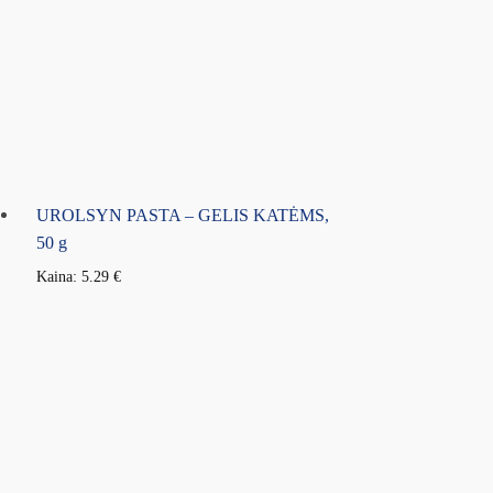
UROLSYN PASTA – GELIS KATĖMS,
50 g
Kaina:
5.29
€