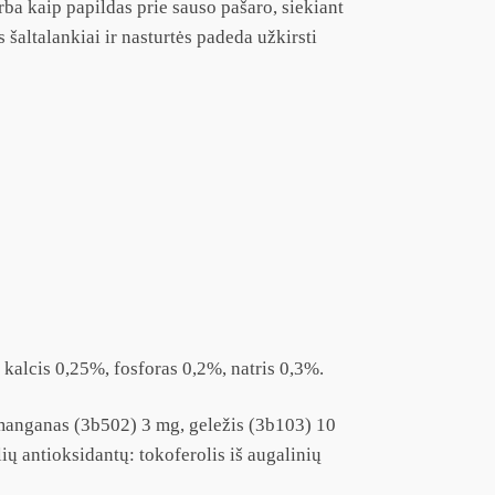
rba kaip papildas prie sauso pašaro, siekiant
šaltalankiai ir nasturtės padeda užkirsti
 kalcis 0,25%, fosforas 0,2%, natris 0,3%.
manganas (3b502) 3 mg, geležis (3b103) 10
ų antioksidantų: tokoferolis iš augalinių