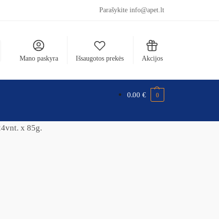
Parašykite info@apet.lt
Mano paskyra
Išsaugotos prekės
Akcijos
0.00
€
0
24vnt. x 85g.