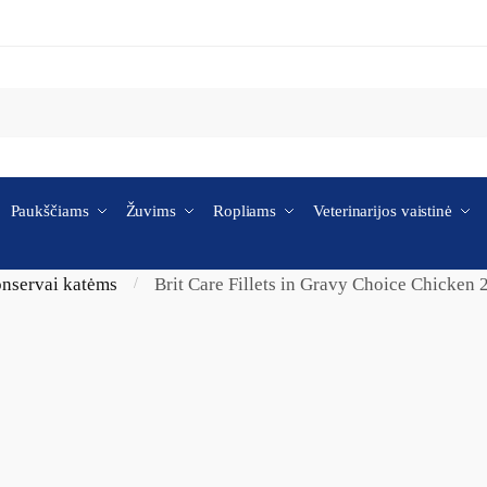
Paukščiams
Žuvims
Ropliams
Veterinarijos vaistinė
onservai katėms
Brit Care Fillets in Gravy Choice Chicken 
/