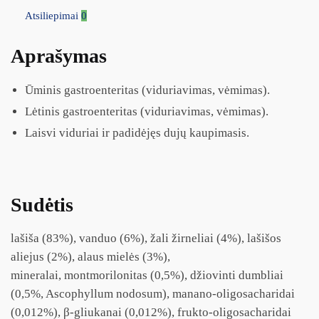
Atsiliepimai
0
Aprašymas
Ūminis gastroenteritas (viduriavimas, vėmimas).
Lėtinis gastroenteritas (viduriavimas, vėmimas).
Laisvi viduriai ir padidėjęs dujų kaupimasis.
Sudėtis
lašiša (83%), vanduo (6%), žali žirneliai (4%), lašišos
aliejus (2%), alaus mielės (3%),
mineralai, montmorilonitas (0,5%), džiovinti dumbliai
(0,5%, Ascophyllum nodosum), manano-oligosacharidai
(0,012%), β-gliukanai (0,012%), frukto-oligosacharidai