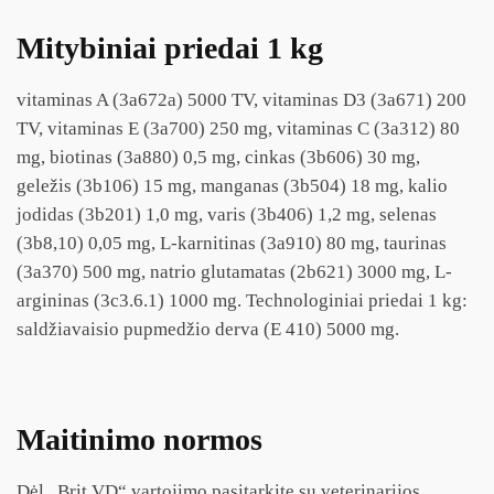
Mitybiniai priedai 1 kg
vitaminas A (3a672a) 5000 TV, vitaminas D3 (3a671) 200
TV, vitaminas E (3a700) 250 mg, vitaminas C (3a312) 80
mg, biotinas (3a880) 0,5 mg, cinkas (3b606) 30 mg,
geležis (3b106) 15 mg, manganas (3b504) 18 mg, kalio
jodidas (3b201) 1,0 mg, varis (3b406) 1,2 mg, selenas
(3b8,10) 0,05 mg, L-karnitinas (3a910) 80 mg, taurinas
(3a370) 500 mg, natrio glutamatas (2b621) 3000 mg, L-
argininas (3c3.6.1) 1000 mg. Technologiniai priedai 1 kg:
saldžiavaisio pupmedžio derva (E 410) 5000 mg.
Maitinimo normos
Dėl „Brit VD“ vartojimo pasitarkite su veterinarijos