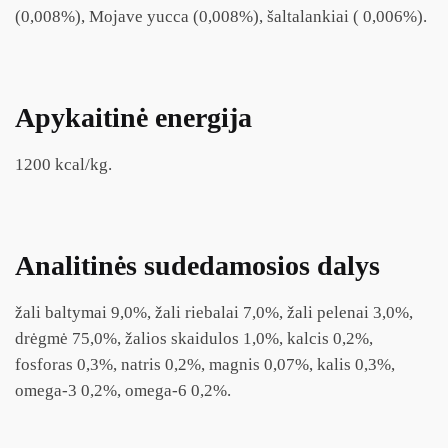
(0,008%), Mojave yucca (0,008%), šaltalankiai ( 0,006%).
Apykaitinė energija
1200 kcal/kg.
Analitinės sudedamosios dalys
žali baltymai 9,0%, žali riebalai 7,0%, žali pelenai 3,0%,
drėgmė 75,0%, žalios skaidulos 1,0%, kalcis 0,2%,
fosforas 0,3%, natris 0,2%, magnis 0,07%, kalis 0,3%,
omega-3 0,2%, omega-6 0,2%.