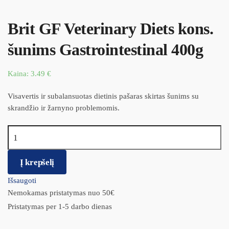
Brit GF Veterinary Diets kons.
šunims Gastrointestinal 400g
Kaina:
3.49
€
Visavertis ir subalansuotas dietinis pašaras skirtas šunims su
skrandžio ir žarnyno problemomis.
produkto kiekis: Brit GF Veterinary Diets kons. šunims
Gastrointestinal 400g
Į krepšelį
Išsaugoti
Nemokamas pristatymas nuo 50€
Pristatymas per 1-5 darbo dienas