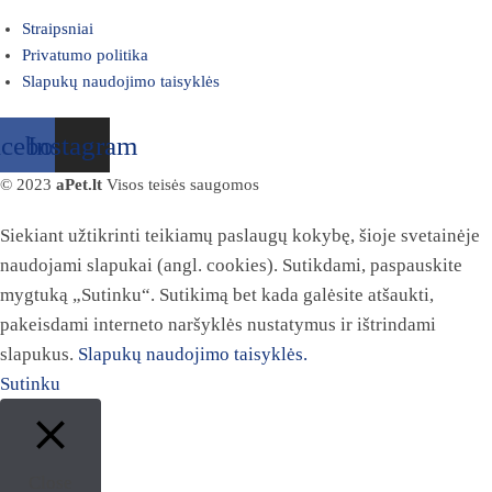
Straipsniai
Privatumo politika
Slapukų naudojimo taisyklės
acebook
Instagram
© 2023
aPet.lt
Visos teisės saugomos
Siekiant užtikrinti teikiamų paslaugų kokybę, šioje svetainėje
naudojami slapukai (angl. cookies). Sutikdami, paspauskite
mygtuką „Sutinku“. Sutikimą bet kada galėsite atšaukti,
pakeisdami interneto naršyklės nustatymus ir ištrindami
slapukus.
Slapukų naudojimo taisyklės.
Sutinku
Close