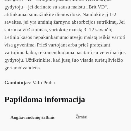
gydytoju – jei derinate su sausu maistu „Brit VD“,
atitinkamai sumažinkite dienos dozę. Naudokite jį 1-2
savaites, jei yra ūminių žarnyno absorbcijos sutrikimų. Jei
sutrinka virškinimas, vartokite maistą 3–12 savaičių.
Lėtinio kasos nepakankamumo atveju maistą reikia vartoti
visą gyvenimą. Prieš vartojant arba prieš pratęsiant
vartojimo laiką, rekomenduojama pasitarti su veterinarijos
gydytoju. Užtikrinkite, kad jūsų šuo visada turėtų šviežio
geriamo vandens.
Gamintojas
: Vafo Praha.
Papildoma informacija
Žirniai
Angliavandenių šaltinis