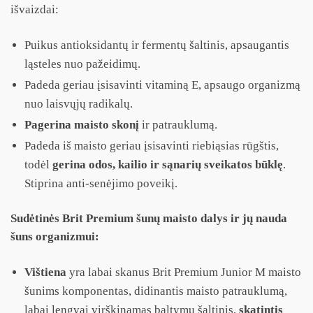
išvaizdai:
Puikus antioksidantų ir fermentų šaltinis, apsaugantis
ląsteles nuo pažeidimų.
Padeda geriau įsisavinti vitaminą E, apsaugo organizmą
nuo laisvųjų radikalų.
Pagerina maisto skonį
ir patrauklumą.
Padeda iš maisto geriau įsisavinti riebiąsias rūgštis,
todėl
gerina odos, kailio ir sąnarių sveikatos būklę
.
Stiprina anti-senėjimo poveikį.
Sudėtinės Brit Premium šunų maisto dalys ir jų nauda
šuns organizmui:
Vištiena
yra labai skanus Brit Premium Junior M maisto
šunims komponentas, didinantis maisto patrauklumą,
labai lengvai virškinamas baltymų šaltinis,
skatintis