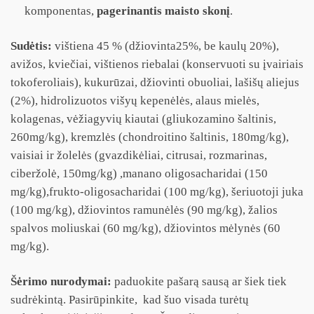
komponentas,
pagerinantis maisto skonį
.
Sudėtis:
vištiena 45 % (džiovinta25%, be kaulų 20%),
avižos, kviečiai, vištienos riebalai (konservuoti su įvairiais
tokoferoliais), kukurūzai, džiovinti obuoliai, lašišų aliejus
(2%), hidrolizuotos višyų kepenėlės, alaus mielės,
kolagenas, vėžiagyvių kiautai (gliukozamino šaltinis,
260mg/kg), kremzlės (chondroitino šaltinis, 180mg/kg),
vaisiai ir žolelės (gvazdikėliai, citrusai, rozmarinas,
ciberžolė, 150mg/kg) ,manano oligosacharidai (150
mg/kg),frukto-oligosacharidai (100 mg/kg), šeriuotoji juka
(100 mg/kg), džiovintos ramunėlės (90 mg/kg), žalios
spalvos moliuskai (60 mg/kg), džiovintos mėlynės (60
mg/kg).
Šėrimo nurodymai:
paduokite pašarą sausą ar šiek tiek
sudrėkintą. Pasirūpinkite, kad šuo visada turėtų