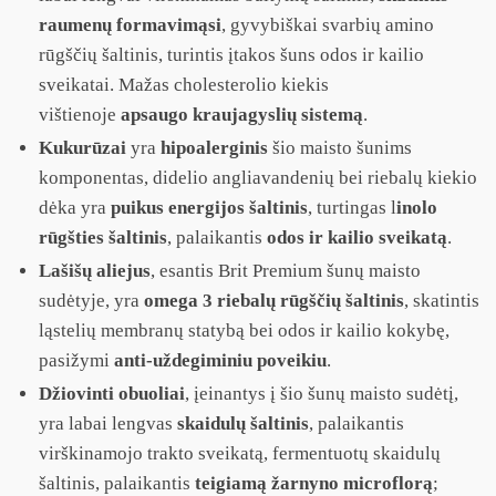
raumenų formavimąsi
, gyvybiškai svarbių amino
rūgščių šaltinis, turintis įtakos šuns odos ir kailio
sveikatai. Mažas cholesterolio kiekis
vištienoje
apsaugo kraujagyslių sistemą
.
Kukurūzai
yra
hipoalerginis
šio maisto šunims
komponentas, didelio angliavandenių bei riebalų kiekio
dėka yra
puikus energijos šaltinis
, turtingas l
inolo
rūgšties šaltinis
, palaikantis
odos ir kailio sveikatą
.
Lašišų aliejus
, esantis Brit Premium šunų maisto
sudėtyje, yra
omega 3 riebalų rūgščių šaltinis
, skatintis
ląstelių membranų statybą bei odos ir kailio kokybę,
pasižymi
anti-uždegiminiu poveikiu
.
Džiovinti obuoliai
, įeinantys į šio šunų maisto sudėtį,
yra labai lengvas
skaidulų šaltinis
, palaikantis
virškinamojo trakto sveikatą, fermentuotų skaidulų
šaltinis, palaikantis
teigiamą žarnyno microflorą
;