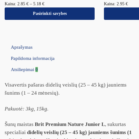
Kaina:
2.85
€
–
5.18
€
Kaina:
2.95
€
Pasirinkti savybes
Aprašymas
Papildoma informacija
Atsiliepimai
0
Visavertis pašaras didelių veislių (25 – 45 kg) jauniems
šunims (1 – 24 mėnesių).
Pakuotė: 3kg, 15
kg.
Šunų maistas
Brit Premium Nature Junior L
, sukurtas
specialiai
didelių veislių (25 – 45 kg) jauniems šunims (1