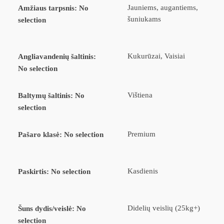
Jauniems, augantiems,
Amžiaus tarpsnis
:
No
šuniukams
selection
Kukurūzai, Vaisiai
Angliavandenių šaltinis
:
No selection
Vištiena
Baltymų šaltinis
:
No
selection
Premium
Pašaro klasė
:
No selection
Kasdienis
Paskirtis
:
No selection
Didelių veislių (25kg+)
Šuns dydis/veislė
:
No
selection