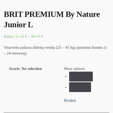
BRIT PREMIUM By Nature
Junior L
Kaina:
11.34
€
–
44.13
€
Visavertis pašaras didelių veislių (25 – 45 kg) jauniems šunims (1
– 24 mėnesių).
Svoris
:
No selection
More options
15,00 kg
3,00 kg
Išvalyti