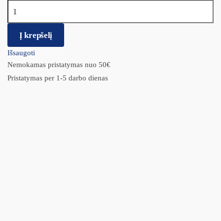
produkto kiekis: BRIT PREMIUM By Nature Junior L
Į krepšelį
Išsaugoti
Nemokamas pristatymas nuo 50€
Pristatymas per 1-5 darbo dienas