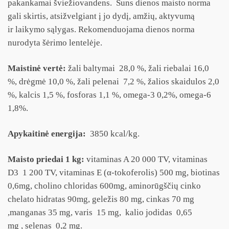
pakankamai šviežiovandens. Šuns dienos maisto norma
gali skirtis, atsižvelgiant į jo dydį, amžių, aktyvumą
ir laikymo sąlygas. Rekomenduojama dienos norma
nurodyta šėrimo lentelėje.
Maistinė vertė:
žali baltymai 28,0 %, žali riebalai 16,0
%, drėgmė 10,0 %, žali pelenai 7,2 %, žalios skaidulos 2,0
%, kalcis 1,5 %, fosforas 1,1 %, omega-3 0,2%, omega-6
1,8%.
Apykaitinė energija:
3850 kcal/kg.
Maisto priedai 1 kg:
vitaminas A 20 000 TV, vitaminas
D3 1 200 TV, vitaminas E (α-tokoferolis) 500 mg, biotinas
0,6mg, cholino chloridas 600mg, aminorūgščių cinko
chelato hidratas 90mg, geležis 80 mg, cinkas 70 mg
,manganas 35 mg, varis 15 mg, kalio jodidas 0,65
mg , selenas 0,2 mg.