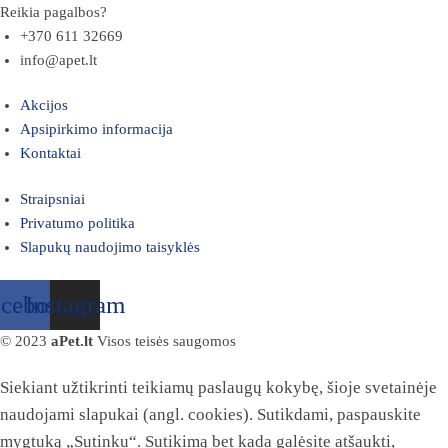
Reikia pagalbos?
+370 611 32669
info@apet.lt
Akcijos
Apsipirkimo informacija
Kontaktai
Straipsniai
Privatumo politika
Slapukų naudojimo taisyklės
acebook
Instagram
© 2023
aPet.lt
Visos teisės saugomos
Siekiant užtikrinti teikiamų paslaugų kokybę, šioje svetainėje
naudojami slapukai (angl. cookies). Sutikdami, paspauskite
mygtuką „Sutinku“. Sutikimą bet kada galėsite atšaukti,