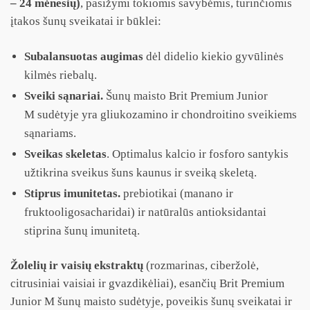
– 24 mėnesių)
, pasižymi tokiomis savybėmis, turinčiomis
įtakos šunų sveikatai ir būklei:
Subalansuotas augimas
dėl didelio kiekio gyvūlinės
kilmės riebalų.
Sveiki sąnariai.
Šunų maisto Brit Premium Junior
M sudėtyje yra gliukozamino ir chondroitino sveikiems
sąnariams.
Sveikas skeletas
. Optimalus kalcio ir fosforo santykis
užtikrina sveikus šuns kaunus ir sveiką skeletą.
Stiprus imunitetas.
prebiotikai (manano ir
fruktooligosacharidai) ir natūralūs antioksidantai
stiprina šunų imunitetą.
Žolelių ir vaisių ekstraktų
(rozmarinas, ciberžolė,
citrusiniai vaisiai ir gvazdikėliai), esančių Brit Premium
Junior M šunų maisto sudėtyje, poveikis šunų sveikatai ir