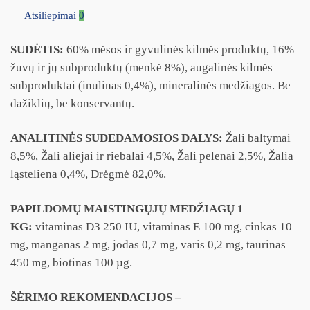
Atsiliepimai
0
SUDĖTIS:
60% mėsos ir gyvulinės kilmės produktų, 16%
žuvų ir jų subproduktų (menkė 8%), augalinės kilmės
subproduktai (inulinas 0,4%), mineralinės medžiagos. Be
dažiklių, be konservantų.
ANALITINĖS SUDEDAMOSIOS DALYS:
Žali baltymai
8,5%, Žali aliejai ir riebalai 4,5%, Žali pelenai 2,5%, Žalia
ląsteliena 0,4%, Drėgmė 82,0%.
PAPILDOMŲ MAISTINGŲJŲ MEDŽIAGŲ 1
KG:
vitaminas D3 250 IU, vitaminas E 100 mg, cinkas 10
mg, manganas 2 mg, jodas 0,7 mg, varis 0,2 mg, taurinas
450 mg, biotinas 100 µg.
ŠĖRIMO REKOMENDACIJOS –