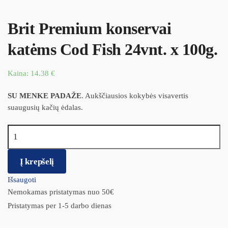
Brit Premium konservai
katėms Cod Fish 24vnt. x 100g.
Kaina:
14.38
€
SU MENKE PADAŽE
. Aukščiausios kokybės visavertis
suaugusių kačių ėdalas.
produkto kiekis: Brit Premium konservai katėms Cod Fish 24vnt. x
100g.
Į krepšelį
Išsaugoti
Nemokamas pristatymas nuo 50€
Pristatymas per 1-5 darbo dienas