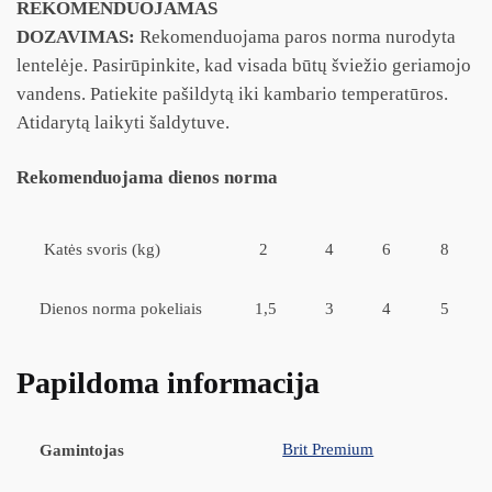
REKOMENDUOJAMAS
DOZAVIMAS:
Rekomenduojama paros norma nurodyta
lentelėje. Pasirūpinkite, kad visada būtų šviežio geriamojo
vandens. Patiekite pašildytą iki kambario temperatūros.
Atidarytą laikyti šaldytuve.
Rekomenduojama dienos norma
Katės svoris (kg)
2
4
6
8
Dienos norma pokeliais
1,5
3
4
5
Papildoma informacija
Brit Premium
Gamintojas