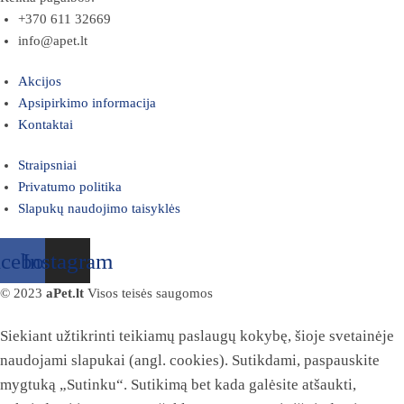
+370 611 32669
info@apet.lt
Akcijos
Apsipirkimo informacija
Kontaktai
Straipsniai
Privatumo politika
Slapukų naudojimo taisyklės
acebook
Instagram
© 2023
aPet.lt
Visos teisės saugomos
Siekiant užtikrinti teikiamų paslaugų kokybę, šioje svetainėje
naudojami slapukai (angl. cookies). Sutikdami, paspauskite
mygtuką „Sutinku“. Sutikimą bet kada galėsite atšaukti,