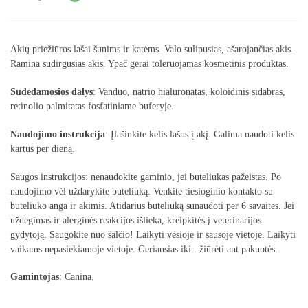
Akių priežiūros lašai šunims ir katėms. Valo sulipusias, ašarojančias akis.
Ramina sudirgusias akis. Ypač gerai toleruojamas kosmetinis produktas.
Sudedamosios dalys
: Vanduo, natrio hialuronatas, koloidinis sidabras,
retinolio palmitatas fosfatiniame buferyje.
Naudojimo instrukcija
: Įlašinkite kelis lašus į akį. Galima naudoti kelis
kartus per dieną.
Saugos instrukcijos: nenaudokite gaminio, jei buteliukas pažeistas. Po
naudojimo vėl uždarykite buteliuką. Venkite tiesioginio kontakto su
buteliuko anga ir akimis. Atidarius buteliuką sunaudoti per 6 savaites. Jei
uždegimas ir alerginės reakcijos išlieka, kreipkitės į veterinarijos
gydytoją. Saugokite nuo šalčio! Laikyti vėsioje ir sausoje vietoje. Laikyti
vaikams nepasiekiamoje vietoje. Geriausias iki.: žiūrėti ant pakuotės.
Gamintojas
: Canina.