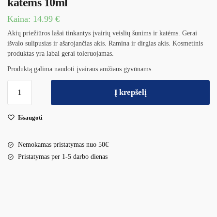
katėms 10ml
Kaina:
14.99
€
Akių priežiūros lašai tinkantys įvairių veislių šunims ir katėms. Gerai
išvalo sulipusias ir ašarojančias akis. Ramina ir dirgias akis. Kosmetinis
produktas yra labai gerai toleruojamas.
Produktą galima naudoti įvairaus amžiaus gyvūnams.
Į krepšelį
Išsaugoti
Nemokamas pristatymas nuo 50€
Pristatymas per 1-5 darbo dienas