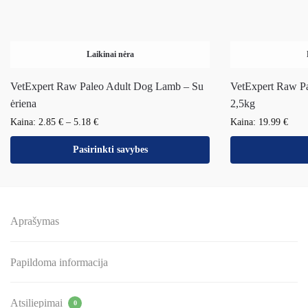
Laikinai nėra
VetExpert Raw Paleo Adult Dog Lamb – Su
VetExpert Raw P
ėriena
2,5kg
Kaina:
2.85
€
–
5.18
€
Kaina:
19.99
€
Pasirinkti savybes
Aprašymas
Papildoma informacija
Atsiliepimai
0