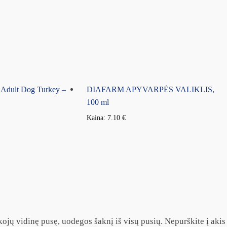
 Adult Dog Turkey –
DIAFARM APYVARPĖS VALIKLIS,
100 ml
Kaina:
7.10
€
ojų vidinę pusę, uodegos šaknį iš visų pusių. Nepurškite į akis