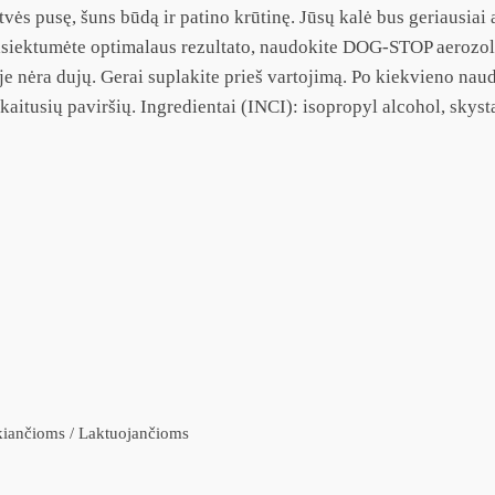
į gatvės pusę, šuns būdą ir patino krūtinę. Jūsų kalė bus geriaus
 pasiektumėte optimalaus rezultato, naudokite DOG-STOP aerozolį 
tyje nėra dujų. Gerai suplakite prieš vartojimą. Po kiekvieno n
r įkaitusių paviršių. Ingredientai (INCI): isopropyl alcohol, skys
kiančioms / Laktuojančioms