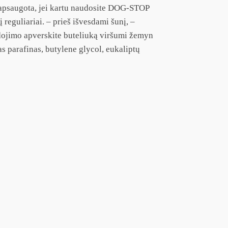
iai apsaugota, jei kartu naudosite DOG-STOP
reguliariai. – prieš išvesdami šunį, –
audojimo apverskite buteliuką viršumi žemyn
tas parafinas, butylene glycol, eukaliptų