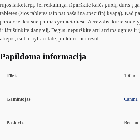
rujos laikotarpį. Jei reikalinga, išpurškite kalės guolį, duris 
tabletes (šios tabletės taip pat pašalina specifinį kvapą). Kad
parodose, kai šuo patinas yra netoliese. Aerozolis, kurio sudė
ir ištuštinkite dangtelį. Degus, nepurškite arti atviros ugnies i
aliejus, isobornyl-acetate, p-chloro-m-cresol.
Papildoma informacija
Tūris
100ml.
Gamintojas
Canina
Paskirtis
Besilau