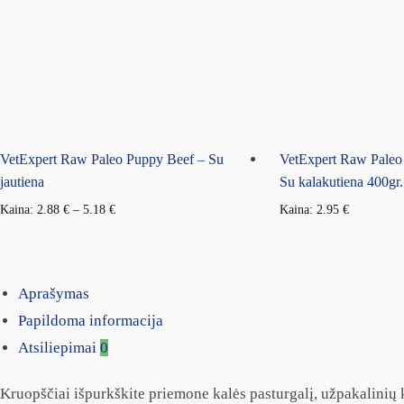
VetExpert Raw Paleo Puppy Beef – Su
VetExpert Raw Paleo
jautiena
Su kalakutiena 400gr.
Kaina:
2.88
€
–
5.18
€
Kaina:
2.95
€
Aprašymas
Papildoma informacija
Atsiliepimai
0
Kruopščiai išpurkškite priemone kalės pasturgalį, užpakalinių k