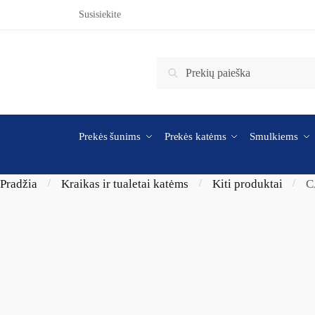
Skip to navigation
Skip to content
Susisiekite
Ieškoti:
Ieškoti
Prekės šunims
Prekės katėms
Smulkiems
Pradžia
Kraikas ir tualetai katėms
Kiti produktai
C
/
/
/