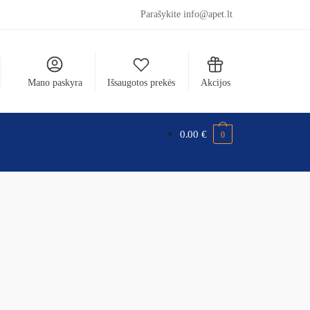
Parašykite info@apet.lt
Mano paskyra
Išsaugotos prekės
Akcijos
0.00
€
0