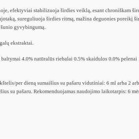
je, efektyviai stabilizuoja širdies veiklą, esant chroniškam 
ujotaką, sureguliuoja širdies ritmą, mažina deguonies poreikį ši
ina šunio gyvybingumą.
galų ekstraktai.
 baltymai 4.0% natūralūs riebalai 0.5% skaidulos 0.0% pelenai
kštelis/per dieną sumaišius su pašaru vidutiniai: 6 ml arba 2 arb
maišius su pašaru. Rekomenduojamas naudojimo laikotarpis: 6 mė