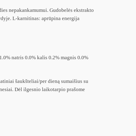
širdies nepakankamumui. Gudobelės ekstrakto
rdyje. L-karnitinas: aprūpina energija
 1.0% natris 0.0% kalis 0.2% magnis 0.0%
atiniai šaukšteliai/per dieną sumaišius su
nesiai. Dėl ilgesnio laikotarpio prašome