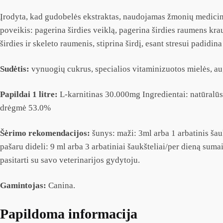
Įrodyta, kad gudobelės ekstraktas, naudojamas žmonių medicino
poveikis: pagerina širdies veiklą, pagerina širdies raumens kra
širdies ir skeleto raumenis, stiprina širdį, esant stresui padid
Sudėtis:
vynuogių cukrus, specialios vitaminizuotos mielės, au
Papildai 1 litre:
L-karnitinas 30.000mg Ingredientai: natūralūs
drėgmė 53.0%
Šėrimo rekomendacijos:
šunys: maži: 3ml arba 1 arbatinis šau
pašaru dideli: 9 ml arba 3 arbatiniai šaukšteliai/per dieną su
pasitarti su savo veterinarijos gydytoju.
Gamintojas:
Canina.
Papildoma informacija