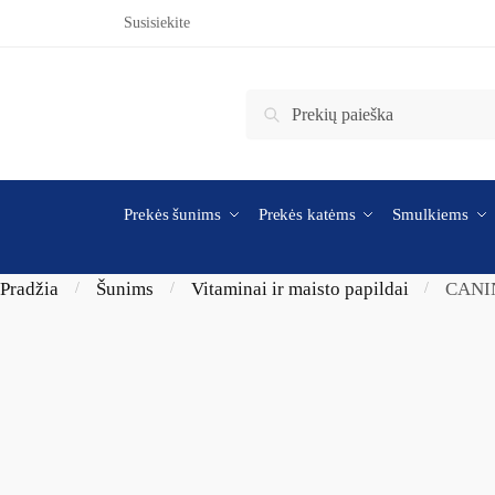
Skip to navigation
Skip to content
Susisiekite
Ieškoti:
Ieškoti
Prekės šunims
Prekės katėms
Smulkiems
Pradžia
Šunims
Vitaminai ir maisto papildai
CANI
/
/
/