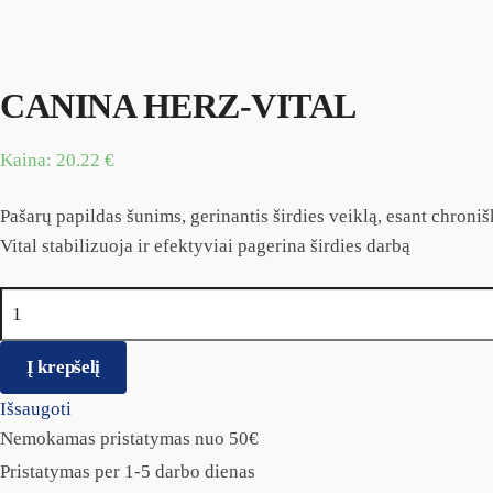
CANINA HERZ-VITAL
Kaina:
20.22
€
Pašarų papildas šunims, gerinantis širdies veiklą, esant chr
Vital stabilizuoja ir efektyviai pagerina širdies darbą
produkto kiekis: CANINA HERZ-VITAL
Į krepšelį
Išsaugoti
Nemokamas pristatymas nuo 50€
Pristatymas per 1-5 darbo dienas