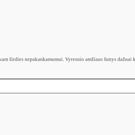
oniškam širdies nepakankamumui. Vyresnio amžiaus šunys dažnai