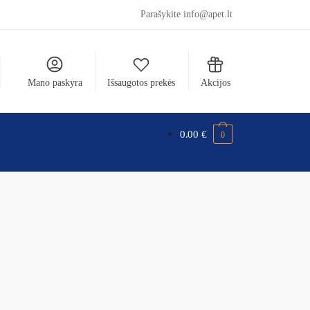
Parašykite info@apet.lt
Mano paskyra
Išsaugotos prekės
Akcijos
0.00
€
0