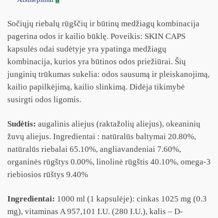
Sočiųjų riebalų rūgščių ir būtinų medžiagų kombinacija
pagerina odos ir kailio būklę. Poveikis: SKIN CAPS
kapsulės odai sudėtyje yra ypatinga medžiagų
kombinacija, kurios yra būtinos odos priežiūrai. Šių
junginių trūkumas sukelia: odos sausumą ir pleiskanojimą,
kailio papilkėjimą, kailio slinkimą. Didėja tikimybė
susirgti odos ligomis.
Sudėtis:
augalinis aliejus (raktažolių aliejus), okeaninių
žuvų aliejus. Ingredientai : natūralūs baltymai 20.80%,
natūralūs riebalai 65.10%, angliavandeniai 7.60%,
organinės rūgštys 0.00%, linolinė rūgštis 40.10%, omega-3
riebiosios rūštys 9.40%
Ingredientai:
1000 ml (1 kapsulėje): cinkas 1025 mg (0.3
mg), vitaminas A 957,101 I.U. (280 I.U.), kalis – D-