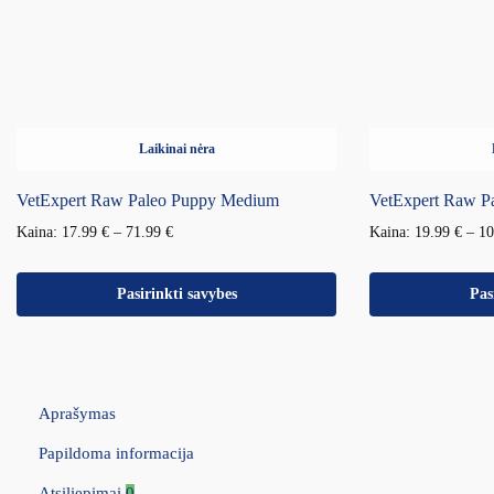
Laikinai nėra
VetExpert Raw Paleo Puppy Medium
VetExpert Raw Pa
Kaina:
17.99
€
–
71.99
€
Kaina:
19.99
€
–
1
Pasirinkti savybes
Pas
Aprašymas
Papildoma informacija
Atsiliepimai
0