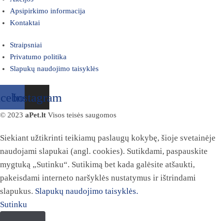
Apsipirkimo informacija
Kontaktai
Straipsniai
Privatumo politika
Slapukų naudojimo taisyklės
acebook
Instagram
© 2023
aPet.lt
Visos teisės saugomos
Siekiant užtikrinti teikiamų paslaugų kokybę, šioje svetainėje
naudojami slapukai (angl. cookies). Sutikdami, paspauskite
mygtuką „Sutinku“. Sutikimą bet kada galėsite atšaukti,
pakeisdami interneto naršyklės nustatymus ir ištrindami
slapukus.
Slapukų naudojimo taisyklės.
Sutinku