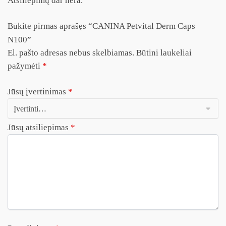
Atsiliepimų dar nėra.
Būkite pirmas aprašęs “CANINA Petvital Derm Caps
N100”
El. pašto adresas nebus skelbiamas.
Būtini laukeliai
pažymėti
*
Jūsų įvertinimas
*
Jūsų atsiliepimas
*