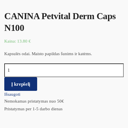
CANINA Petvital Derm Caps
N100
Kaina:
13.80
€
Kapsulės odai. Maisto papildas šunims ir katėms.
produkto kiekis: CANINA Petvital Derm Caps N100
Į krepšelį
Išsaugoti
Nemokamas pristatymas nuo 50€
Pristatymas per 1-5 darbo dienas