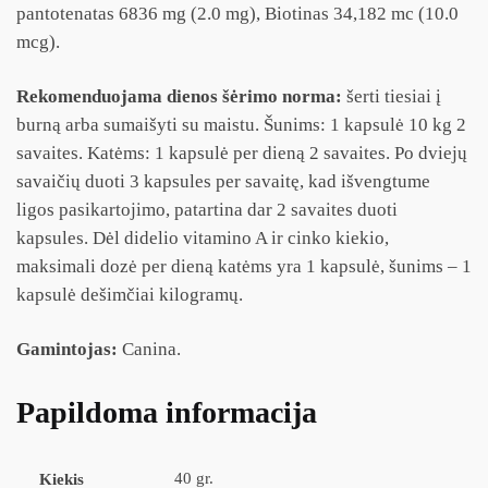
pantotenatas 6836 mg (2.0 mg), Biotinas 34,182 mc (10.0
mcg).
Rekomenduojama dienos šėrimo norma:
šerti tiesiai į
burną arba sumaišyti su maistu. Šunims: 1 kapsulė 10 kg 2
savaites. Katėms: 1 kapsulė per dieną 2 savaites. Po dviejų
savaičių duoti 3 kapsules per savaitę, kad išvengtume
ligos pasikartojimo, patartina dar 2 savaites duoti
kapsules. Dėl didelio vitamino A ir cinko kiekio,
maksimali dozė per dieną katėms yra 1 kapsulė, šunims – 1
kapsulė dešimčiai kilogramų.
Gamintojas:
Canina.
Papildoma informacija
40 gr.
Kiekis