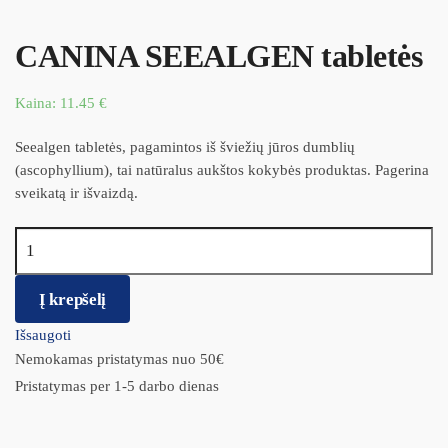
CANINA SEEALGEN tabletės
Kaina:
11.45
€
Seealgen tabletės, pagamintos iš šviežių jūros dumblių
(ascophyllium), tai natūralus aukštos kokybės produktas. Pagerina
sveikatą ir išvaizdą.
produkto kiekis: CANINA SEEALGEN tabletės
Į krepšelį
Išsaugoti
Nemokamas pristatymas nuo 50€
Pristatymas per 1-5 darbo dienas