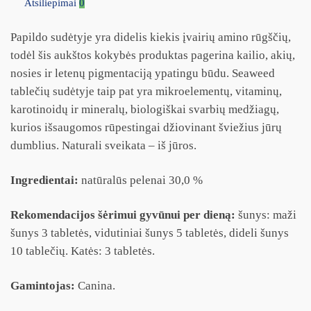
Atsiliepimai
0
Papildo sudėtyje yra didelis kiekis įvairių amino rūgščių,
todėl šis aukštos kokybės produktas pagerina kailio, akių,
nosies ir letenų pigmentaciją ypatingu būdu. Seaweed
tablečių sudėtyje taip pat yra mikroelementų, vitaminų,
karotinoidų ir mineralų, biologiškai svarbių medžiagų,
kurios išsaugomos rūpestingai džiovinant šviežius jūrų
dumblius. Naturali sveikata – iš jūros.
Ingredientai:
natūralūs pelenai 30,0 %
Rekomendacijos šėrimui gyvūnui per dieną:
šunys: maži
šunys 3 tabletės, vidutiniai šunys 5 tabletės, dideli šunys
10 tablečių. Katės: 3 tabletės.
Gamintojas:
Canina.