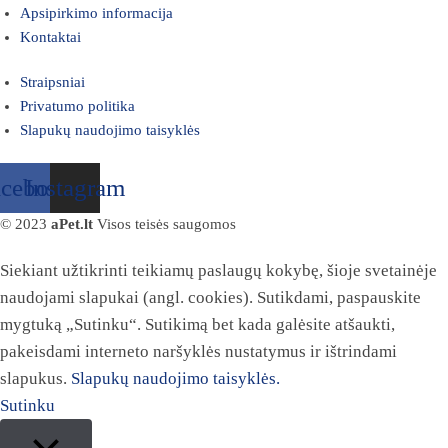
Apsipirkimo informacija
Kontaktai
Straipsniai
Privatumo politika
Slapukų naudojimo taisyklės
acebook
Instagram
© 2023
aPet.lt
Visos teisės saugomos
Siekiant užtikrinti teikiamų paslaugų kokybę, šioje svetainėje
naudojami slapukai (angl. cookies). Sutikdami, paspauskite
mygtuką „Sutinku“. Sutikimą bet kada galėsite atšaukti,
pakeisdami interneto naršyklės nustatymus ir ištrindami
slapukus.
Slapukų naudojimo taisyklės.
Sutinku