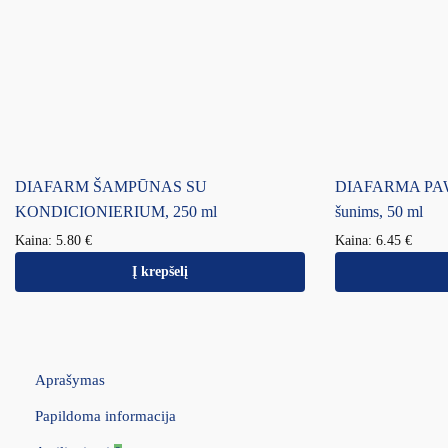
DIAFARM ŠAMPŪNAS SU
DIAFARMA PAW 
KONDICIONIERIUM, 250 ml
šunims, 50 ml
Kaina:
5.80
€
Kaina:
6.45
€
Į krepšelį
Aprašymas
Papildoma informacija