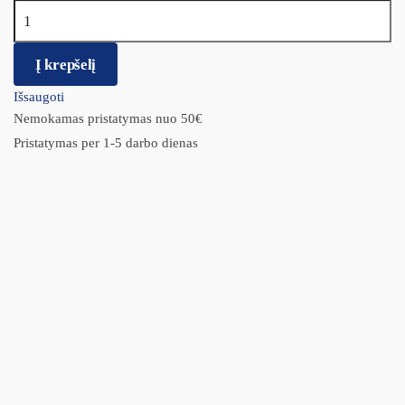
produkto kiekis: CANINA Welpenmilch pieno pakaitalas
šuniukams
Į krepšelį
Išsaugoti
Nemokamas pristatymas nuo 50€
Pristatymas per 1-5 darbo dienas