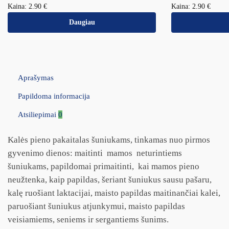
Kaina:
2.90
€
Kaina:
2.90
€
Daugiau
Aprašymas
Papildoma informacija
Atsiliepimai
0
Kalės pieno pakaitalas šuniukams, tinkamas nuo pirmos
gyvenimo dienos: maitinti mamos neturintiems
šuniukams, papildomai primaitinti, kai mamos pieno
neužtenka, kaip papildas, šeriant šuniukus sausu pašaru,
kalę ruošiant laktacijai, maisto papildas maitinančiai kalei,
paruošiant šuniukus atjunkymui, maisto papildas
veisiamiems, seniems ir sergantiems šunims.