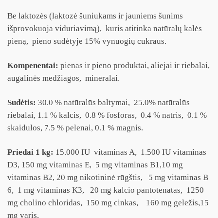
Be laktozės (laktozė šuniukams ir jauniems šunims
išprovokuoja viduriavimą), kuris atitinka natūralų kalės
pieną, pieno sudėtyje 15% vynuogių cukraus.
Kompenentai:
pienas ir pieno produktai, aliejai ir riebalai,
augalinės medžiagos, mineralai.
Sudėtis:
30.0 % natūralūs baltymai, 25.0% natūralūs
riebalai, 1.1 % kalcis, 0.8 % fosforas, 0.4 % natris, 0.1 %
skaidulos, 7.5 % pelenai, 0.1 % magnis.
Priedai 1 kg:
15.000 IU vitaminas A, 1.500 IU vitaminas
D3, 150 mg vitaminas E, 5 mg vitaminas B1,10 mg
vitaminas B2, 20 mg nikotininė rūgštis, 5 mg vitaminas B
6, 1 mg vitaminas K3, 20 mg kalcio pantotenatas, 1250
mg cholino chloridas, 150 mg cinkas, 160 mg geležis,15
mg varis,