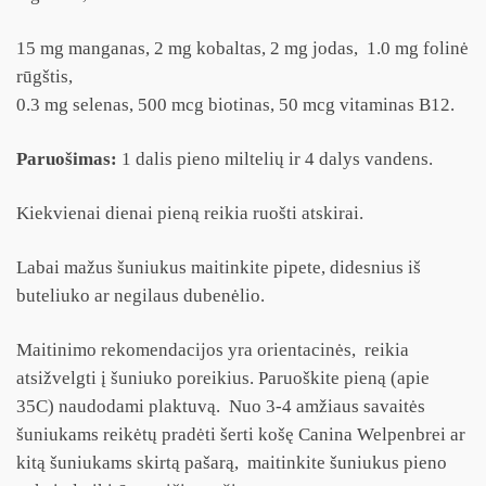
15 mg manganas, 2 mg kobaltas, 2 mg jodas, 1.0 mg folinė
rūgštis,
0.3 mg selenas, 500 mcg biotinas, 50 mcg vitaminas B12.
Paruošimas:
1 dalis pieno miltelių ir 4 dalys vandens.
Kiekvienai dienai pieną reikia ruošti atskirai.
Labai mažus šuniukus maitinkite pipete, didesnius iš
buteliuko ar negilaus dubenėlio.
Maitinimo rekomendacijos yra orientacinės, reikia
atsižvelgti į šuniuko poreikius. Paruoškite pieną (apie
35C) naudodami plaktuvą. Nuo 3-4 amžiaus savaitės
šuniukams reikėtų pradėti šerti košę Canina Welpenbrei ar
kitą šuniukams skirtą pašarą, maitinkite šuniukus pieno