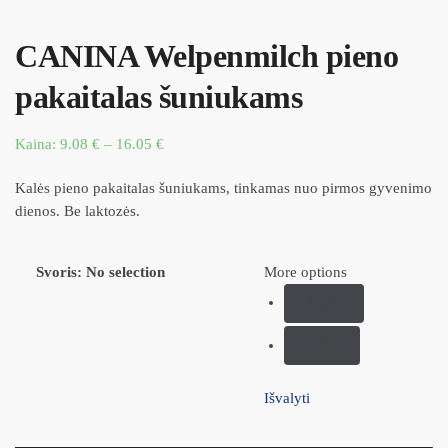
CANINA Welpenmilch pieno
pakaitalas šuniukams
Kaina:
9.08
€
–
16.05
€
Kalės pieno pakaitalas šuniukams, tinkamas nuo pirmos gyvenimo
dienos. Be laktozės.
Svoris
:
No selection
More options
150gr.
450g.
Išvalyti