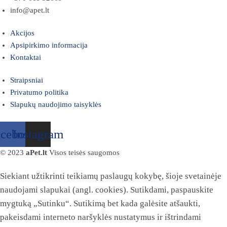
info@apet.lt
Akcijos
Apsipirkimo informacija
Kontaktai
Straipsniai
Privatumo politika
Slapukų naudojimo taisyklės
acebook
Instagram
© 2023
aPet.lt
Visos teisės saugomos
Siekiant užtikrinti teikiamų paslaugų kokybę, šioje svetainėje
naudojami slapukai (angl. cookies). Sutikdami, paspauskite
mygtuką „Sutinku“. Sutikimą bet kada galėsite atšaukti,
pakeisdami interneto naršyklės nustatymus ir ištrindami