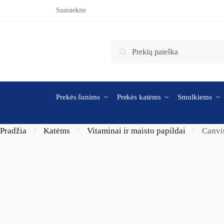
Skip to navigation
Skip to content
Susisiekite
Ieškoti:
Ieškoti
Prekės šunims
Prekės katėms
Smulkiems
Pradžia
Katėms
Vitaminai ir maisto papildai
Canvi
/
/
/