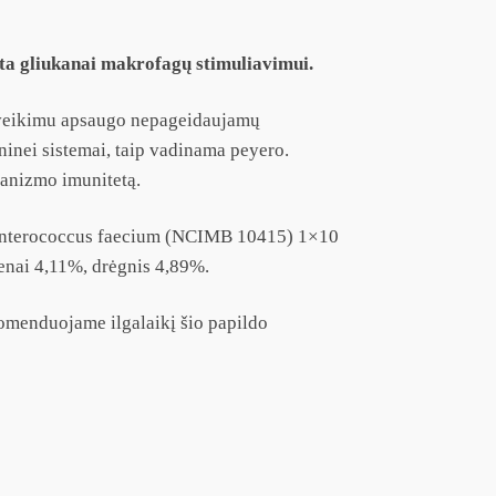
ta gliukanai makrofagų stimuliavimui.
vo veikimu apsaugo nepageidaujamų
inei sistemai, taip vadinama peyero.
ganizmo imunitetą.
me: Enterococcus faecium (NCIMB 10415) 1×10
lenai 4,11%, drėgnis 4,89%.
omenduojame ilgalaikį šio papildo