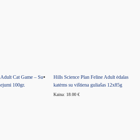
 Adult Cat Game – Su
Hills Science Plan Feline Adult ėdalas
iejumi 100gr.
katėms su vištiena guliašas 12x85g
Kaina:
18.00
€