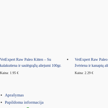
VetExpert Raw Paleo Kitten – Su
VetExpert Raw Paleo
kalakutiena ir saulėgrąžų aliejumi 100gr.
žvėriena ir kanapių al
Kaina:
1.95
€
Kaina:
2.29
€
Aprašymas
Papildoma informacija