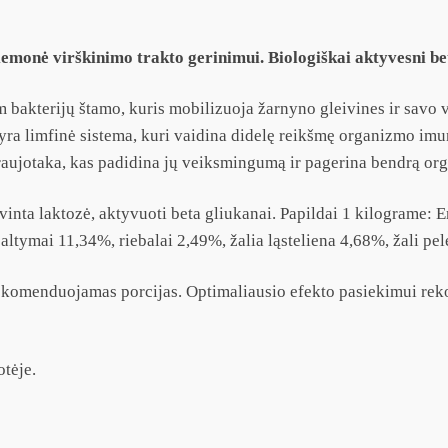
emonė virškinimo trakto gerinimui. Biologiškai aktyvesni be
um bakterijų štamo, kuris mobilizuoja žarnyno gleivines ir sa
a limfinė sistema, kuri vaidina didelę reikšmę organizmo imun
raujotaka, kas padidina jų veiksmingumą ir pagerina bendrą or
žiovinta laktozė, aktyvuoti beta gliukanai. Papildai 1 kilogra
ltymai 11,34%, riebalai 2,49%, žalia ląsteliena 4,68%, žali pe
ekomenduojamas porcijas. Optimaliausio efekto pasiekimui rek
otėje.