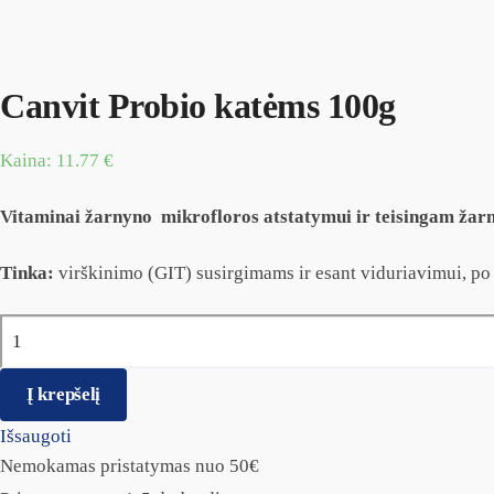
Canvit Probio katėms 100g
Kaina:
11.77
€
Vitaminai žarnyno mikrofloros atstatymui ir teisingam žarn
Tinka:
virškinimo (GIT) susirgimams ir esant viduriavimui, p
produkto kiekis: Canvit Probio katėms 100g
Į krepšelį
Išsaugoti
Nemokamas pristatymas nuo 50€