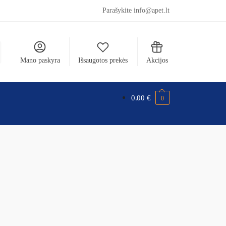
Parašykite info@apet.lt
Mano paskyra
Išsaugotos prekės
Akcijos
0.00
€
0