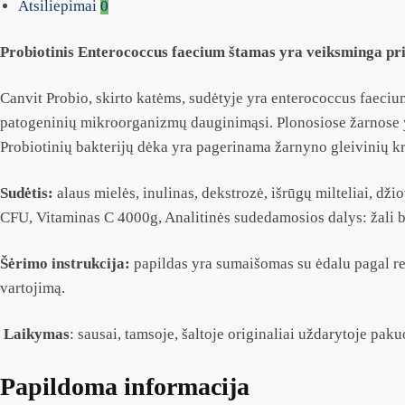
Atsiliepimai
0
Probiotinis Enterococcus faecium štamas yra veiksminga pri
Canvit Probio, skirto katėms, sudėtyje yra enterococcus faeci
patogeninių mikroorganizmų dauginimąsi. Plonosiose žarnose yr
Probiotinių bakterijų dėka yra pagerinama žarnyno gleivinių k
Sudėtis:
alaus mielės, inulinas, dekstrozė, išrūgų milteliai, d
CFU, Vitaminas C 4000g, Analitinės sudedamosios dalys: žali ba
Šėrimo instrukcija:
papildas yra sumaišomas su ėdalu pagal r
vartojimą.
Laikymas
: sausai, tamsoje, šaltoje originaliai uždarytoje paku
Papildoma informacija