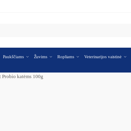
Paukščiams
Žuvims
Ropliams
Veterinarijos vaistinė
t Probio katėms 100g