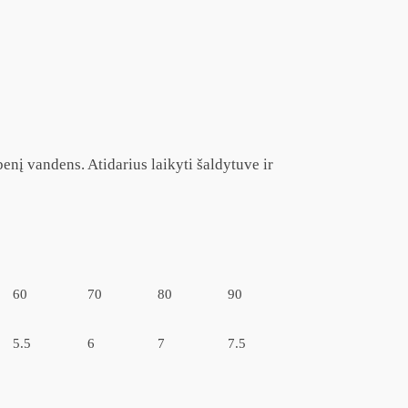
benį vandens. Atidarius laikyti šaldytuve ir
60
70
80
90
5.5
6
7
7.5