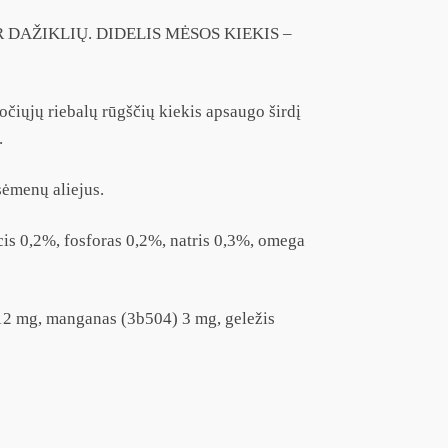
DAŽIKLIŲ. DIDELIS MĖSOS KIEKIS –
sočiųjų riebalų rūgščių kiekis apsaugo širdį
.
sėmenų aliejus.
lcis 0,2%, fosforas 0,2%, natris 0,3%, omega
 12 mg, manganas (3b504) 3 mg, geležis