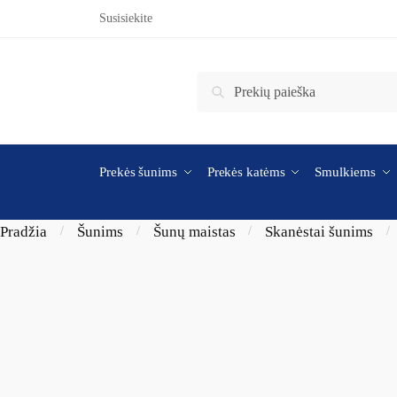
Skip to navigation
Skip to content
Susisiekite
Ieškoti:
Ieškoti
Prekės šunims
Prekės katėms
Smulkiems
Pradžia
Šunims
Šunų maistas
Skanėstai šunims
/
/
/
/