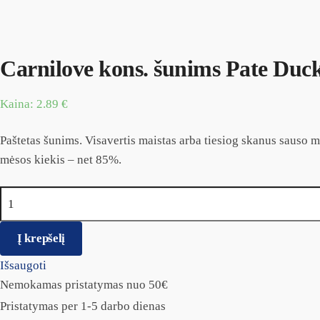
Carnilove kons. šunims Pate Duc
Kaina:
2.89
€
Paštetas šunims. Visavertis maistas arba tiesiog skanus sauso m
mėsos kiekis – net 85%.
produkto kiekis: Carnilove kons. šunims Pate Duck with Timot
Į krepšelį
Išsaugoti
Nemokamas pristatymas nuo 50€
Pristatymas per 1-5 darbo dienas