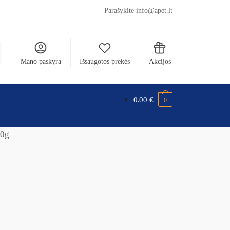
Parašykite info@apet.lt
Mano paskyra
Išsaugotos prekės
Akcijos
0.00
€
0
00g