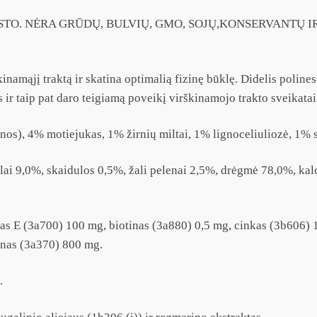
TO. NĖRA GRŪDŲ, BULVIŲ, GMO, SOJŲ,KONSERVANTŲ IR 
inamąjį traktą ir skatina optimalią fizinę būklę. Didelis poline
s ir taip pat daro teigiamą poveikį virškinamojo trakto sveikatai
nos), 4% motiejukas, 1% žirnių miltai, 1% lignoceliuliozė, 1% 
balai 9,0%, skaidulos 0,5%, žali pelenai 2,5%, drėgmė 78,0%, ka
nas E (3a700) 100 mg, biotinas (3a880) 0,5 mg, cinkas (3b606)
inas (3a370) 800 mg.
.