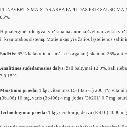
PILNAVERTIS MAISTAS ARBA PAPILDAS PRIE SAUSO MAIS
85%.
Hipoalerginė ir lengvai virškinama antiena švelniai veikia viršk
ir kraujotakos sistemą. Motiejukas yra žalios ląstelienos šaltini
Sudėtis
: 85% kalakutienos mėsa ir organai (įskaitant 26% antie
Analitinės sudedamosios dalys
: žali baltymai 12,0%, žali rie
3 0,15%.
Maistiniai priedai 1 kg
: vitaminas D3 (3a671) 200 TV, vitami
(3b106) 10 mg, varis (3b406) 4 mg, jodas (3b201) 0,7 mg, taur
Technologiniai
priedai 1 kg
: ceratonijų derva (E 410) 4000 mg