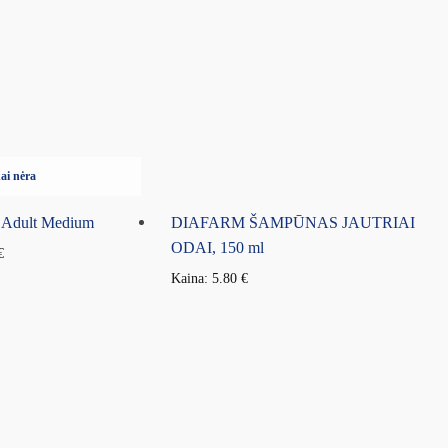
ai nėra
 Adult Medium
DIAFARM ŠAMPŪNAS JAUTRIAI
ODAI, 150 ml
€
Kaina:
5.80
€