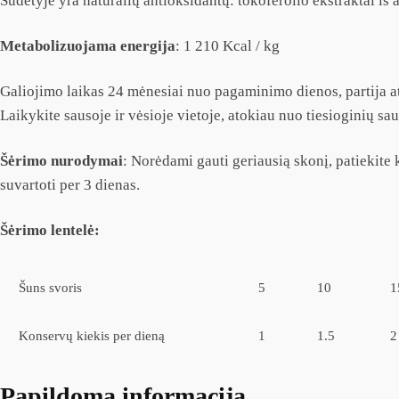
Sudėtyje yra natūralių antioksidantų: tokoferolio ekstraktai iš 
Metabolizuojama energija
: 1 210 Kcal / kg
Galiojimo laikas 24 mėnesiai nuo pagaminimo dienos, partija a
Laikykite sausoje ir vėsioje vietoje, atokiau nuo tiesioginių sau
Šėrimo nurodymai
: Norėdami gauti geriausią skonį, patiekite 
suvartoti per 3 dienas.
Šėrimo lentelė:
Šuns svoris
5
10
1
Konservų kiekis per dieną
1
1.5
2
Papildoma informacija