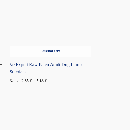
Laikinai nėra
VetExpert Raw Paleo Adult Dog Lamb –
Su ėriena
Kaina:
2.85
€
–
5.18
€