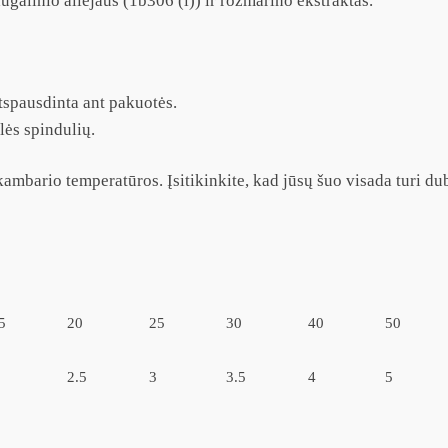
augalinio aliejaus (1b306 (i)) ir rozmarino ekstraktas.
tspausdinta ant pakuotės.
lės spindulių.
kambario temperatūros. Įsitikinkite, kad jūsų šuo visada turi du
5
20
25
30
40
50
2.5
3
3.5
4
5