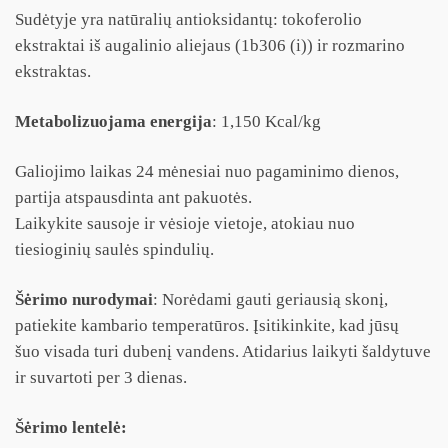
Sudėtyje yra natūralių antioksidantų: tokoferolio
ekstraktai iš augalinio aliejaus (1b306 (i)) ir rozmarino
ekstraktas.
Metabolizuojama energija
:
1,150 Kcal/kg
Galiojimo laikas 24 mėnesiai nuo pagaminimo dienos,
partija atspausdinta ant pakuotės.
Laikykite sausoje ir vėsioje vietoje, atokiau nuo
tiesioginių saulės spindulių.
Šėrimo nurodymai
: Norėdami gauti geriausią skonį,
patiekite kambario temperatūros. Įsitikinkite, kad jūsų
šuo visada turi dubenį vandens. Atidarius laikyti šaldytuve
ir suvartoti per 3 dienas.
Šėrimo lentelė: