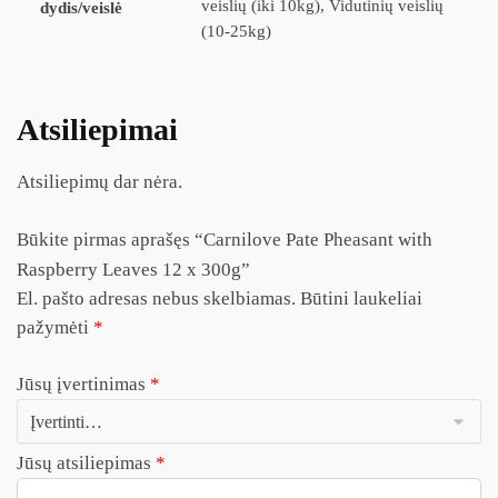
veislių (iki 10kg), Vidutinių veislių
dydis/veislė
(10-25kg)
Atsiliepimai
Atsiliepimų dar nėra.
Būkite pirmas aprašęs “Carnilove Pate Pheasant with
Raspberry Leaves 12 x 300g”
El. pašto adresas nebus skelbiamas.
Būtini laukeliai
pažymėti
*
Jūsų įvertinimas
*
Jūsų atsiliepimas
*