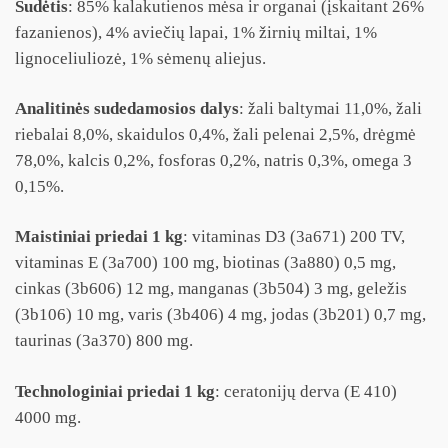
Sudėtis
: 85% kalakutienos mėsa ir organai (įskaitant 26%
fazanienos), 4% aviečių lapai, 1% žirnių miltai, 1%
lignoceliuliozė, 1% sėmenų aliejus.
Analitinės sudedamosios dalys
: žali baltymai 11,0%, žali
riebalai 8,0%, skaidulos 0,4%, žali pelenai 2,5%, drėgmė
78,0%, kalcis 0,2%, fosforas 0,2%, natris 0,3%, omega 3
0,15%.
Maistiniai priedai 1 kg
: vitaminas D3 (3a671) 200 TV,
vitaminas E (3a700) 100 mg, biotinas (3a880) 0,5 mg,
cinkas (3b606) 12 mg, manganas (3b504) 3 mg, geležis
(3b106) 10 mg, varis (3b406) 4 mg, jodas (3b201) 0,7 mg,
taurinas (3a370) 800 mg.
Technologiniai
priedai 1 kg
: ceratonijų derva (E 410)
4000 mg.