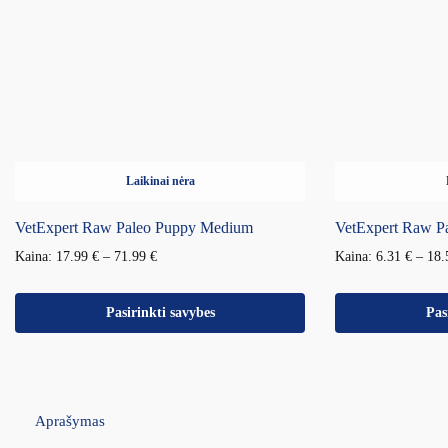
Laikinai nėra
VetExpert Raw Paleo Puppy Medium
VetExpert Raw P
Kaina:
17.99
€
–
71.99
€
Kaina:
6.31
€
–
18
Pasirinkti savybes
Pas
Aprašymas