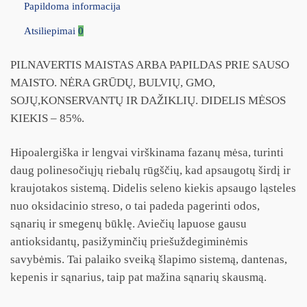
Papildoma informacija
Atsiliepimai
0
PILNAVERTIS MAISTAS ARBA PAPILDAS PRIE SAUSO
MAISTO. NĖRA GRŪDŲ, BULVIŲ, GMO,
SOJŲ,KONSERVANTŲ IR DAŽIKLIŲ. DIDELIS MĖSOS
KIEKIS – 85%.
Hipoalergiška ir lengvai virškinama fazanų mėsa, turinti
daug polinesočiųjų riebalų rūgščių, kad apsaugotų širdį ir
kraujotakos sistemą. Didelis seleno kiekis apsaugo ląsteles
nuo oksidacinio streso, o tai padeda pagerinti odos,
sąnarių ir smegenų būklę. Aviečių lapuose gausu
antioksidantų, pasižyminčių priešuždegiminėmis
savybėmis. Tai palaiko sveiką šlapimo sistemą, dantenas,
kepenis ir sąnarius, taip pat mažina sąnarių skausmą.