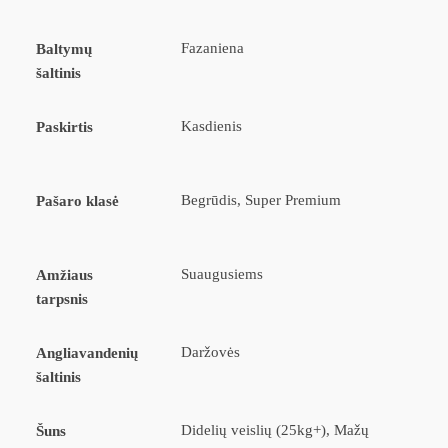
Fazaniena
Baltymų
šaltinis
Kasdienis
Paskirtis
Begrūdis, Super Premium
Pašaro klasė
Suaugusiems
Amžiaus
tarpsnis
Daržovės
Angliavandenių
šaltinis
Didelių veislių (25kg+), Mažų
Šuns