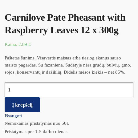
Carnilove Pate Pheasant with
Raspberry Leaves 12 x 300g
Kaina:
2.89
€
Paštetas šunims. Visavertis maistas arba tiesiog skanus sauso
maisto pagardas. Su fazaniena. Sudėtyje nėra grūdų, bulvių, gmo,
sojos, konservantų ir dažiklių. Didelis mėsos kiekis – net 85%.
produkto kiekis: Carnilove Pate Pheasant with Raspberry Leaves
12 x 300g
Į krepšelį
Išsaugoti
Nemokamas pristatymas nuo 50€
Pristatymas per 1-5 darbo dienas