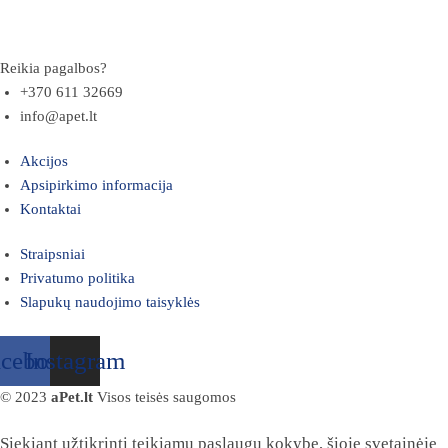
Reikia pagalbos?
+370 611 32669
info@apet.lt
Akcijos
Apsipirkimo informacija
Kontaktai
Straipsniai
Privatumo politika
Slapukų naudojimo taisyklės
acebook
Instagram
© 2023
aPet.lt
Visos teisės saugomos
Siekiant užtikrinti teikiamų paslaugų kokybę, šioje svetainėje