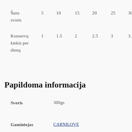
Šuns
5
10
15
20
25
3
svoris
Konservų
1
1.5
2
2.5
3
3
kiekis per
dieną
Papildoma informacija
300gr.
Svoris
CARNILOVE
Gamintojas