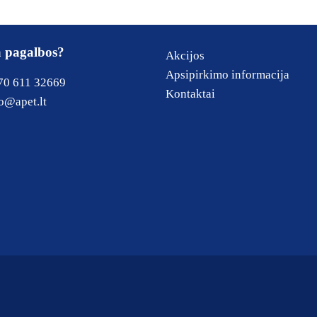
a pagalbos?
Akcijos
Apsipirkimo informacija
70 611 32669
Kontaktai
o@apet.lt