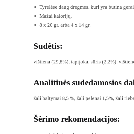
Tyrelėse daug drėgmės, kuri yra būtina gerai
Mažai kalorijų.
8 x 20 gr. arba 4 x 14 gr.
Sudėtis:
vištiena (29,8%), tapijoka, sūris (2,2%), vištien
Analitinės sudedamosios da
žali baltymai 8,5 %, žali pelenai 1,5%, žali rie
Šėrimo rekomendacijos: