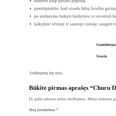
naudoti kaip pašaro papildą
pasirūpinkite, kad visada būtų šviežio geri
po atidarymo laikyti šaldytuve ir suvartoti k
laikykite vėsioje ir sausoje vietoje, saugoti 
Gamintoja
Svoris
Atsiliepimų dar nėra.
Būkite pirmas aprašęs “Churu D
El. pašto adresas nebus skelbiamas.
Būtini laukeliai 
Jūsų įvertinimas
*