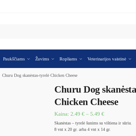
Paukščiams
Žuvims
Ropliams
Veterinarijos vaistinė
Churu Dog skanėstas-tyrelė Chicken Cheese
Churu Dog skanėstas
Chicken Cheese
Kaina:
2.49
€
–
5.49
€
Skanėstas – tyrelė šunims su vištiena ir sūriu.
8 vnt x 20 gr. arba 4 vnt x 14 gr.