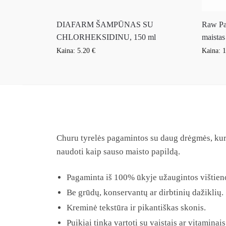
DIAFARM ŠAMPŪNAS SU
Raw Pal
CHLORHEKSIDINU, 150 ml
maistas
Kaina:
5.20
€
Kaina:
1
Churu tyrelės pagamintos su daug drėgmės, kurios
naudoti kaip sauso maisto papildą.
Pagaminta iš 100% ūkyje užaugintos vištien
Be grūdų, konservantų ar dirbtinių dažiklių.
Kreminė tekstūra ir pikantiškas skonis.
Puikiai tinka vartoti su vaistais ar vitaminais