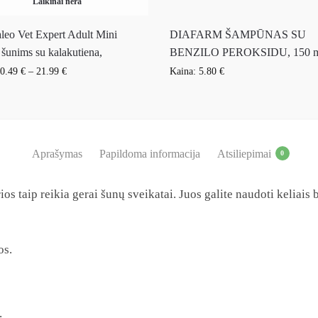
Laikinai nėra
eo Vet Expert Adult Mini
DIAFARM ŠAMPŪNAS SU
 šunims su kalakutiena,
BENZILO PEROKSIDU, 150 
0.49
€
–
21.99
€
Kaina:
5.80
€
Aprašymas
Papildoma informacija
Atsiliepimai
0
 taip reikia gerai šunų sveikatai. Juos galite naudoti keliais b
os.
.