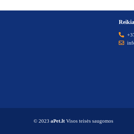
Reiki
+3
inf
© 2023
aPet.lt
Visos teisės saugomos