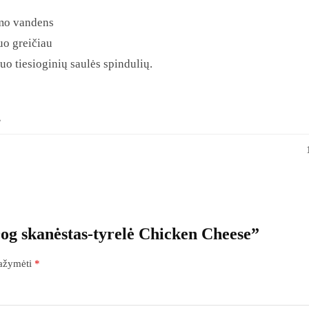
amo vandens
uo greičiau
nuo tiesioginių saulės spindulių.
s
og skanėstas-tyrelė Chicken Cheese”
pažymėti
*