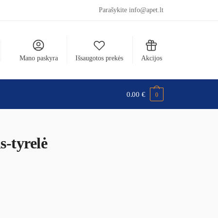
Parašykite info@apet.lt
Mano paskyra
Išsaugotos prekės
Akcijos
0.00
€
0
-tyrelė