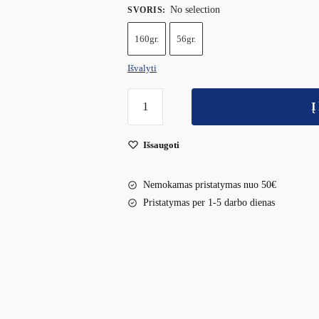
No selection
SVORIS
:
160gr.
56gr.
Išvalyti
Į
Išsaugoti
Nemokamas pristatymas nuo 50€
Pristatymas per 1-5 darbo dienas