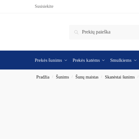
Susisiekite
Ieškoti
Prekės šunims
Prekės katėms
Smulkiems
Pradžia
/
Šunims
/
Šunų maistas
/
Skanėstai šunims
/