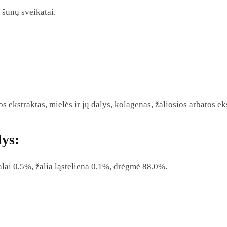
 šunų sveikatai.
os ekstraktas, mielės ir jų dalys, kolagenas, žaliosios arbatos ek
lys:
balai 0,5%, žalia ląsteliena 0,1%, drėgmė 88,0%.