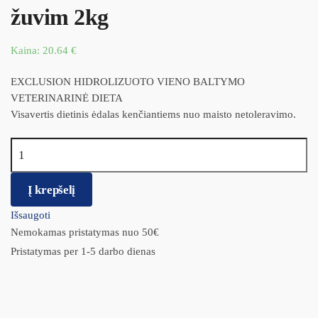
žuvim 2kg
Kaina:
20.64
€
EXCLUSION HIDROLIZUOTO VIENO BALTYMO
VETERINARINĖ DIETA
Visavertis dietinis ėdalas kenčiantiems nuo maisto netoleravimo.
produkto kiekis: Exclusion HYPOALLERGENIC su žuvim 2kg
Į krepšelį
Išsaugoti
Nemokamas pristatymas nuo 50€
Pristatymas per 1-5 darbo dienas