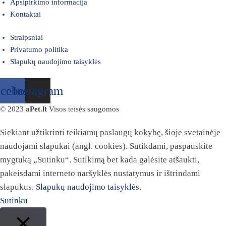
Apsipirkimo informacija
Kontaktai
Straipsniai
Privatumo politika
Slapukų naudojimo taisyklės
acebook
Instagram
© 2023
aPet.lt
Visos teisės saugomos
Siekiant užtikrinti teikiamų paslaugų kokybę, šioje svetainėje
naudojami slapukai (angl. cookies). Sutikdami, paspauskite
mygtuką „Sutinku“. Sutikimą bet kada galėsite atšaukti,
pakeisdami interneto naršyklės nustatymus ir ištrindami
slapukus.
Slapukų naudojimo taisyklės.
Sutinku