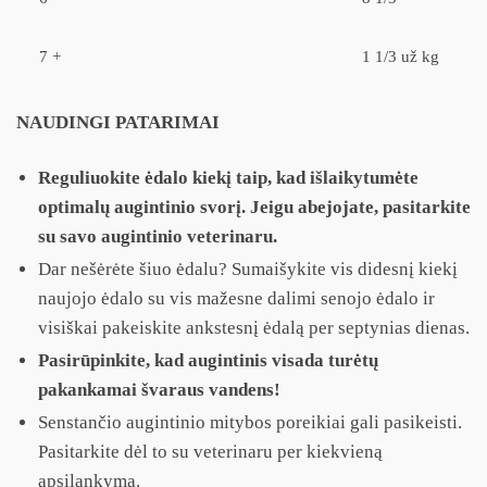
7 +
1 1/3 už kg
NAUDINGI PATARIMAI
Reguliuokite ėdalo kiekį taip, kad išlaikytumėte
optimalų augintinio svorį. Jeigu abejojate, pasitarkite
su savo augintinio veterinaru.
Dar nešėrėte šiuo ėdalu? Sumaišykite vis didesnį kiekį
naujojo ėdalo su vis mažesne dalimi senojo ėdalo ir
visiškai pakeiskite ankstesnį ėdalą per septynias dienas.
Pasirūpinkite, kad augintinis visada turėtų
pakankamai švaraus vandens!
Senstančio augintinio mitybos poreikiai gali pasikeisti.
Pasitarkite dėl to su veterinaru per kiekvieną
apsilankymą.