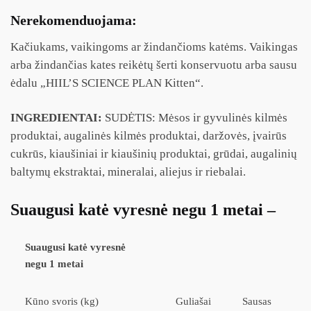
Nerekomenduojama:
Kačiukams, vaikingoms ar žindančioms katėms. Vaikingas
arba žindančias kates reikėtų šerti konservuotu arba sausu
ėdalu „HIIL’S
SCIENCE PLAN
Kitten“.
INGREDIENTAI:
SUDĖTIS: Mėsos ir gyvulinės kilmės
produktai, augalinės kilmės produktai, daržovės, įvairūs
cukrūs, kiaušiniai ir kiaušinių produktai, grūdai, augalinių
baltymų ekstraktai, mineralai, aliejus ir riebalai.
Suaugusi katė vyresnė negu 1 metai –
Suaugusi katė vyresnė
negu 1 metai
Kūno svoris (kg)
Guliašai
Sausas