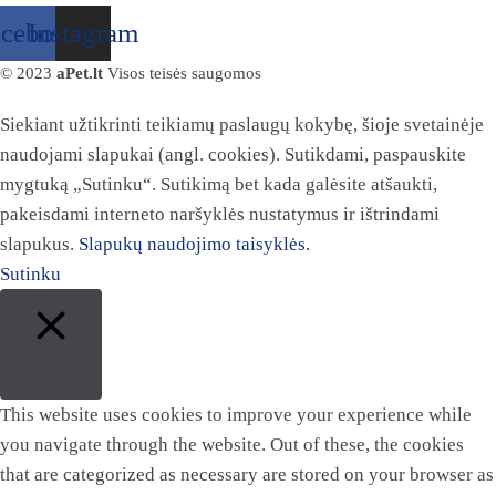
acebook
Instagram
© 2023
aPet.lt
Visos teisės saugomos
Siekiant užtikrinti teikiamų paslaugų kokybę, šioje svetainėje
naudojami slapukai (angl. cookies). Sutikdami, paspauskite
mygtuką „Sutinku“. Sutikimą bet kada galėsite atšaukti,
pakeisdami interneto naršyklės nustatymus ir ištrindami
slapukus.
Slapukų naudojimo taisyklės.
Sutinku
Close
This website uses cookies to improve your experience while
you navigate through the website. Out of these, the cookies
that are categorized as necessary are stored on your browser as