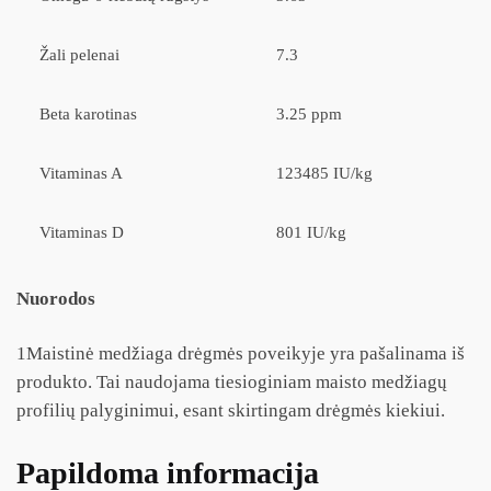
Žali pelenai
7.3
Beta karotinas
3.25 ppm
Vitaminas A
123485 IU/kg
Vitaminas D
801 IU/kg
Nuorodos
1
Maistinė medžiaga drėgmės poveikyje yra pašalinama iš
produkto. Tai naudojama tiesioginiam maisto medžiagų
profilių palyginimui, esant skirtingam drėgmės kiekiui.
Papildoma informacija