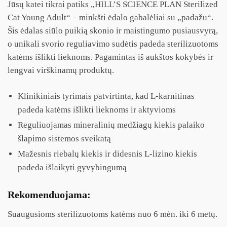
Jūsų katei tikrai patiks „
HILL’S SCIENCE PLAN
Sterilized
Cat Young Adult“ – minkšti ėdalo gabalėliai su „padažu“.
Šis ėdalas siūlo puikią skonio ir maistingumo pusiausvyrą,
o unikali svorio reguliavimo sudėtis padeda sterilizuotoms
katėms išlikti lieknoms. Pagamintas iš aukštos kokybės ir
lengvai virškinamų produktų.
Klinikiniais tyrimais patvirtinta, kad L-karnitinas
padeda katėms išlikti lieknoms ir aktyvioms
Reguliuojamas mineralinių medžiagų kiekis palaiko
šlapimo sistemos sveikatą
Mažesnis riebalų kiekis ir didesnis L-lizino kiekis
padeda išlaikyti gyvybingumą
Rekomenduojama:
Suaugusioms sterilizuotoms katėms nuo 6 mėn. iki 6 metų.