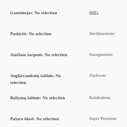
Hill's
Gamintojas
:
No selection
Sterilizuotoms
Paskirtis
:
No selection
Suaugusiems
Amžiaus tarpsnis
:
No selection
Daržovės
Angliavandenių šaltinis
:
No
selection
Kalakutiena
Baltymų šaltinis
:
No selection
Super Premium
Pašaro klasė
:
No selection