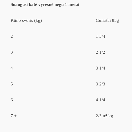
Suaugusi katė vyresnė negu 1 metai
Kūno svoris (kg)
Guliašai 85g
2
1 3/4
3
2 1/2
4
3 1/4
5
3 2/3
6
4 1/4
7 +
2/3 už kg