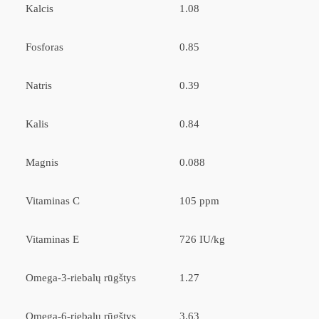
Kalcis
1.08
Fosforas
0.85
Natris
0.39
Kalis
0.84
Magnis
0.088
Vitaminas C
105 ppm
Vitaminas E
726 IU/kg
Omega-3-riebalų rūgštys
1.27
Omega-6-riebalų rūgštys
3.63