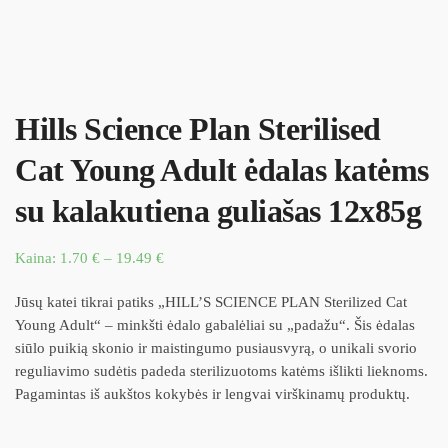
Hills Science Plan Sterilised
Cat Young Adult ėdalas katėms
su kalakutiena guliašas 12x85g
Kaina:
1.70
€
–
19.49
€
Jūsų katei tikrai patiks „
HILL’S SCIENCE PLAN
Sterilized Cat
Young Adult“ – minkšti ėdalo gabalėliai su „padažu“. Šis ėdalas
siūlo puikią skonio ir maistingumo pusiausvyrą, o unikali svorio
reguliavimo sudėtis padeda sterilizuotoms katėms išlikti lieknoms.
Pagamintas iš aukštos kokybės ir lengvai virškinamų produktų.