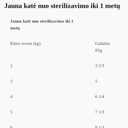
Jauna katė nuo sterilizavimo iki 1 metų
Jauna katė nuo sterilizavimo iki 1
metų
Kūno svoris (kg)
Guliašai
85g
2
3 2/3
3
5
4
6 1/4
5
7 1/3
6
8 1/3