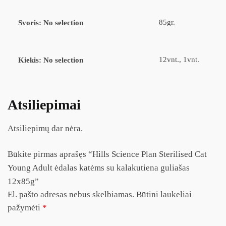
85gr.
Svoris
:
No selection
12vnt., 1vnt.
Kiekis
:
No selection
Atsiliepimai
Atsiliepimų dar nėra.
Būkite pirmas aprašęs “Hills Science Plan Sterilised Cat
Young Adult ėdalas katėms su kalakutiena guliašas
12x85g”
El. pašto adresas nebus skelbiamas.
Būtini laukeliai
pažymėti
*