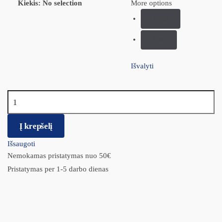
Kiekis
:
No selection
More options
12vnt.
1vnt.
Išvalyti
produkto kiekis: Hills Science Plan Sterilised Cat Young Adult
ėdalas katėms su kalakutiena guliašas 12x85g
Į krepšelį
Išsaugoti
Nemokamas pristatymas nuo 50€
Pristatymas per 1-5 darbo dienas