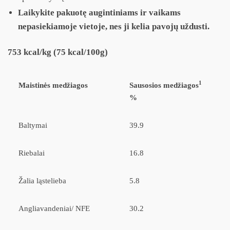
Laikykite pakuotę augintiniams ir vaikams
nepasiekiamoje vietoje, nes ji kelia pavojų uždusti.
753 kcal/kg (75 kcal/100g)
1
Maistinės medžiagos
Sausosios medžiagos
%
Baltymai
39.9
Riebalai
16.8
Žalia ląstelieba
5.8
Angliavandeniai/ NFE
30.2