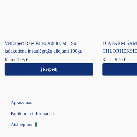
VetExpert Raw Paleo Adult Cat – Su
DIAFARM ŠAM
kalakutiena ir saulėgrąžų aliejumi 100gr.
CHLORHEKSIDI
Kaina:
1.95
€
Kaina:
5.20
€
Į krepšelį
Aprašymas
Papildoma informacija
Atsiliepimai
0