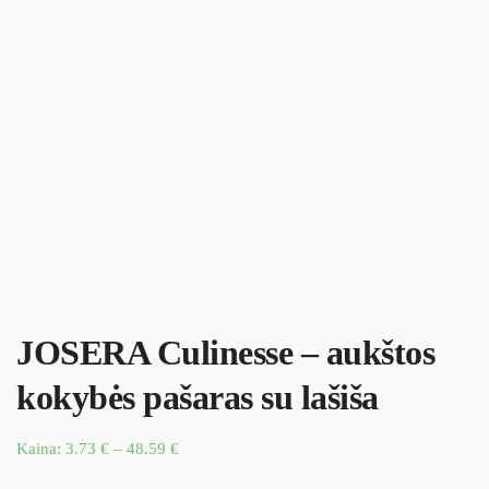
JOSERA Culinesse – aukštos
kokybės pašaras su lašiša
Kaina:
3.73
€
–
48.59
€