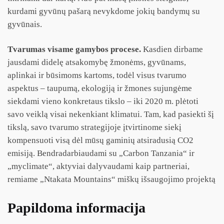
kurdami gyvūnų pašarą nevykdome jokių bandymų su
gyvūnais.
Tvarumas visame gamybos procese.
Kasdien dirbame
jausdami didelę atsakomybę žmonėms, gyvūnams,
aplinkai ir būsimoms kartoms, todėl visus tvarumo
aspektus – taupumą, ekologiją ir žmones sujungėme
siekdami vieno konkretaus tikslo – iki 2020 m. plėtoti
savo veiklą visai nekenkiant klimatui. Tam, kad pasiekti šį
tikslą, savo tvarumo strategijoje įtvirtinome siekį
kompensuoti visą dėl mūsų gaminių atsiradusią CO2
emisiją. Bendradarbiaudami su „Carbon Tanzania“ ir
„myclimate“, aktyviai dalyvaudami kaip partneriai,
remiame „Ntakata Mountains“ miškų išsaugojimo projektą
Papildoma informacija