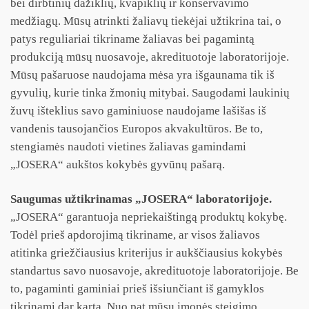
bei dirbtinių dažiklių, kvapiklių ir konservavimo
medžiagų. Mūsų atrinkti žaliavų tiekėjai užtikrina tai, o
patys reguliariai tikriname žaliavas bei pagamintą
produkciją mūsų nuosavoje, akredituotoje laboratorijoje.
Mūsų pašaruose naudojama mėsa yra išgaunama tik iš
gyvulių, kurie tinka žmonių mitybai. Saugodami laukinių
žuvų išteklius savo gaminiuose naudojame lašišas iš
vandenis tausojančios Europos akvakultūros. Be to,
stengiamės naudoti vietines žaliavas gamindami
„JOSERA“ aukštos kokybės gyvūnų pašarą.
Saugumas užtikrinamas „JOSERA“ laboratorijoje.
„JOSERA“ garantuoja nepriekaištingą produktų kokybę.
Todėl prieš apdorojimą tikriname, ar visos žaliavos
atitinka griežčiausius kriterijus ir aukščiausius kokybės
standartus savo nuosavoje, akredituotoje laboratorijoje. Be
to, pagaminti gaminiai prieš išsiunčiant iš gamyklos
tikrinami dar kartą. Nuo pat mūsų įmonės steigimo,