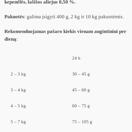
kepenėlės, lašišos aliejus 0,50 %.
Pakuotės
: galima įsigyti 400 g, 2 kg ir 10 kg pakuotėmis.
Rekomenduojamas pašaro kiekis vienam augintiniui per
dieną
:
24 h
2 – 3 kg
30 – 45 g
3 – 4 kg
45 – 60 g
4 – 5 kg
60 – 75 g
5 – 7 kg
75 – 105 g