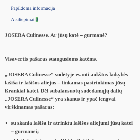
Papildoma informacija
Atsiliepimai
0
JOSERA Culinesse. Ar jūsų katė – gurmanė?
Visavertis pašaras suaugusioms katėms.
„JOSERA Culinesse“ sudėtyje esanti aukštos kokybės
lašiša ir lašišos aliejus – tinkamas pasirinkimas jūsų
išrankiai katei. Dėl subalansuotų sudedamųjų dalių
„JOSERA Culinesse“ yra skanus ir ypač lengvai
virškinamas pašaras:
su skania lašiša ir atrinktu lašišos aliejumi jūsų katei
– gurmanei;