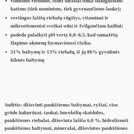
vidutinio riebumo, todėl idealiai tinka suaugusioms
katėms (tiek naminėms, tiek gyvenančioms lauke);
vertingos lašišų riebalų rūgštys, vitaminai ir
mikroelementai sveikai odai ir žvilgančiam kailiui;
padeda palaikyti pH vertę 6,0–6,5, kad sumažėtų
šlapimo akmenų formavimosi rizika.
31% baltymų ir 13% riebalų, iš jų 86% gyvulinės
kilmės baltymų
Sudėtis:
džiovinti paukštienos baltymai, ryžiai, viso
grūdo kukurūzai, taukai, burokėlių skaidulos,
paukštienos riebalai, džiovinta lašiša 6,0 %, hidrolizuoti
paukštienos baltymai, mineralai, džiovintos paukštienos