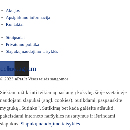
Akcijos
Apsipirkimo informacija
Kontaktai
Straipsniai
Privatumo politika
Slapukų naudojimo taisyklės
acebook
Instagram
© 2023
aPet.lt
Visos teisės saugomos
Siekiant užtikrinti teikiamų paslaugų kokybę, šioje svetainėje
naudojami slapukai (angl. cookies). Sutikdami, paspauskite
mygtuką „Sutinku“. Sutikimą bet kada galėsite atšaukti,
pakeisdami interneto naršyklės nustatymus ir ištrindami
slapukus.
Slapukų naudojimo taisyklės.