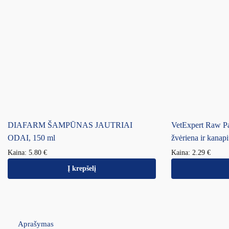
DIAFARM ŠAMPŪNAS JAUTRIAI
VetExpert Raw P
ODAI, 150 ml
žvėriena ir kanapi
Kaina:
5.80
€
Kaina:
2.29
€
Į krepšelį
Aprašymas