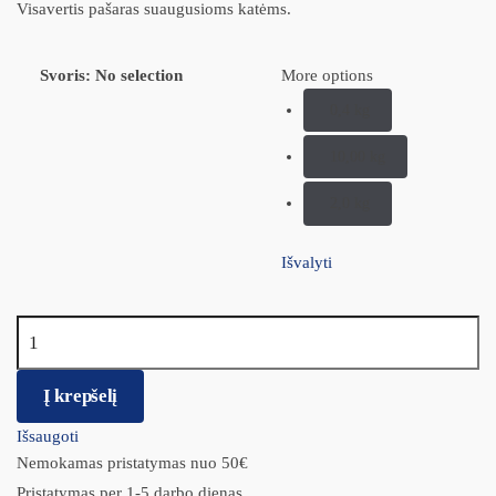
Visavertis pašaras suaugusioms katėms.
Svoris
:
No selection
More options
0,4 kg
10,00 kg
2,0 kg
Išvalyti
produkto kiekis: JOSERA Culinesse - aukštos kokybės pašaras su
lašiša
Į krepšelį
Išsaugoti
Nemokamas pristatymas nuo 50€
Pristatymas per 1-5 darbo dienas