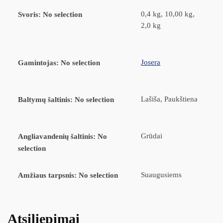
0,4 kg, 10,00 kg,
Svoris
:
No selection
2,0 kg
Josera
Gamintojas
:
No selection
Lašiša, Paukštiena
Baltymų šaltinis
:
No selection
Grūdai
Angliavandenių šaltinis
:
No
selection
Suaugusiems
Amžiaus tarpsnis
:
No selection
Atsiliepimai