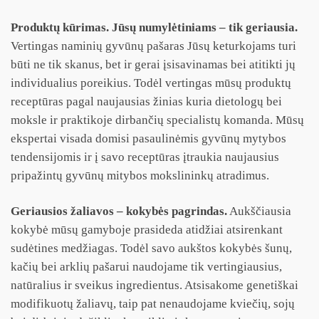
Produktų kūrimas. Jūsų numylėtiniams – tik geriausia.
Vertingas naminių gyvūnų pašaras Jūsų keturkojams turi
būti ne tik skanus, bet ir gerai įsisavinamas bei atitikti jų
individualius poreikius. Todėl vertingas mūsų produktų
receptūras pagal naujausias žinias kuria dietologų bei
moksle ir praktikoje dirbančių specialistų komanda. Mūsų
ekspertai visada domisi pasaulinėmis gyvūnų mytybos
tendensijomis ir į savo receptūras įtraukia naujausius
pripažintų gyvūnų mitybos mokslininkų atradimus.
Geriausios žaliavos – kokybės pagrindas.
Aukščiausia
kokybė mūsų gamyboje prasideda atidžiai atsirenkant
sudėtines medžiagas. Todėl savo aukštos kokybės šunų,
kačių bei arklių pašarui naudojame tik vertingiausius,
natūralius ir sveikus ingredientus. Atsisakome genetiškai
modifikuotų žaliavų, taip pat nenaudojame kviečių, sojų