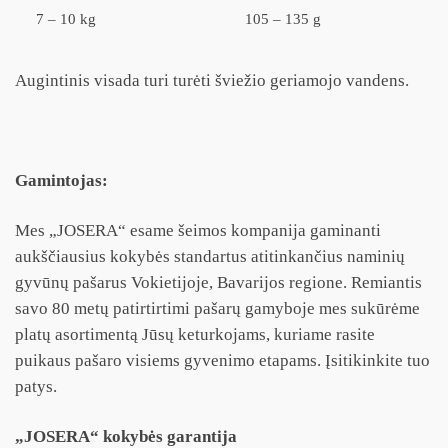
7 – 10 kg
105 – 135 g
Augintinis visada turi turėti šviežio geriamojo vandens.
Gamintojas:
Mes „JOSERA“ esame šeimos kompanija gaminanti
aukščiausius kokybės standartus atitinkančius naminių
gyvūnų pašarus Vokietijoje, Bavarijos regione. Remiantis
savo 80 metų patirtirtimi pašarų gamyboje mes sukūrėme
platų asortimentą Jūsų keturkojams, kuriame rasite
puikaus pašaro visiems gyvenimo etapams. Įsitikinkite tuo
patys.
„JOSERA“
kokybės garantija