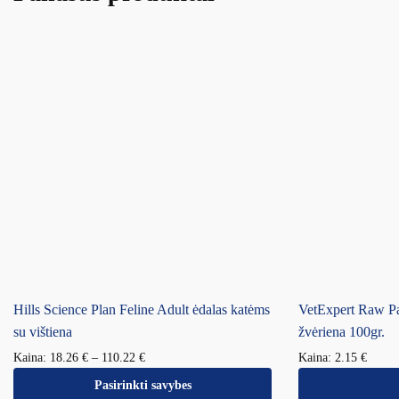
Hills Science Plan Feline Adult ėdalas katėms
VetExpert Raw Pal
su vištiena
žvėriena 100gr.
Kaina:
18.26
€
–
110.22
€
Kaina:
2.15
€
Pasirinkti savybes