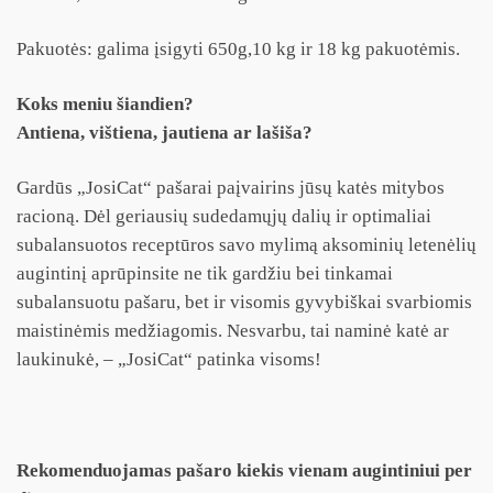
Pakuotės: galima įsigyti 650g,10 kg ir 18 kg pakuotėmis.
Koks meniu šiandien?
Antiena, vištiena, jautiena ar lašiša?
Gardūs „JosiCat“ pašarai paįvairins jūsų katės mitybos
racioną. Dėl geriausių sudedamųjų dalių ir optimaliai
subalansuotos receptūros savo mylimą aksominių letenėlių
augintinį aprūpinsite ne tik gardžiu bei tinkamai
subalansuotu pašaru, bet ir visomis gyvybiškai svarbiomis
maistinėmis medžiagomis. Nesvarbu, tai naminė katė ar
laukinukė, – „JosiCat“ patinka visoms!
Rekomenduojamas pašaro kiekis vienam augintiniui per