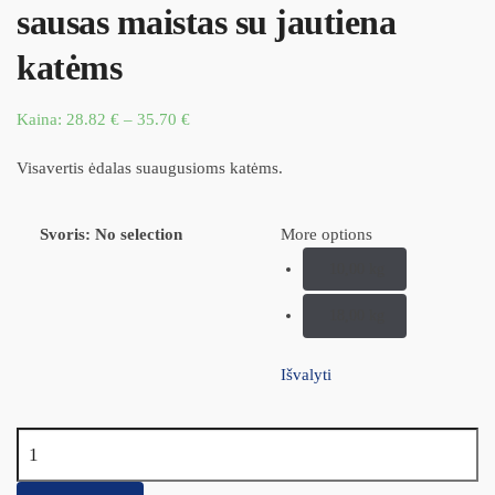
sausas maistas su jautiena
katėms
Kaina:
28.82
€
–
35.70
€
Visavertis ėdalas suaugusioms katėms.
Svoris
:
No selection
More options
10,00 kg
18,00 kg
Išvalyti
produkto kiekis: Josera JosiCat Tasty Beef - sausas maistas su
jautiena katėms