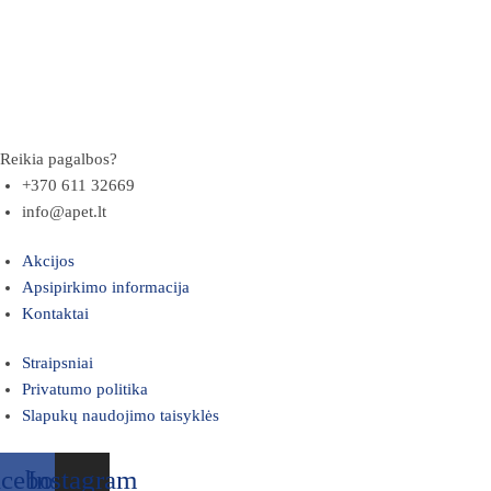
Reikia pagalbos?
+370 611 32669
info@apet.lt
Akcijos
Apsipirkimo informacija
Kontaktai
Straipsniai
Privatumo politika
Slapukų naudojimo taisyklės
acebook
Instagram