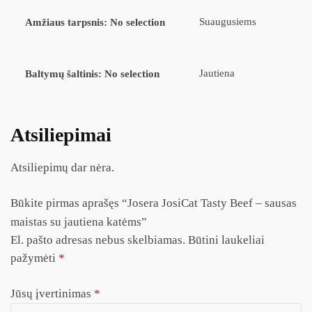
Suaugusiems
Amžiaus tarpsnis
:
No selection
Jautiena
Baltymų šaltinis
:
No selection
Atsiliepimai
Atsiliepimų dar nėra.
Būkite pirmas aprašęs “Josera JosiCat Tasty Beef – sausas
maistas su jautiena katėms”
El. pašto adresas nebus skelbiamas.
Būtini laukeliai
pažymėti
*
Jūsų įvertinimas
*