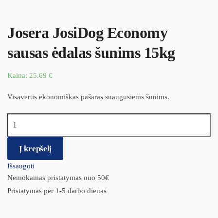
Josera JosiDog Economy
sausas ėdalas šunims 15kg
Kaina:
25.69
€
Visavertis ekonomiškas pašaras suaugusiems šunims.
produkto kiekis: Josera JosiDog Economy sausas ėdalas šunims
15kg
Į krepšelį
Išsaugoti
Nemokamas pristatymas nuo 50€
Pristatymas per 1-5 darbo dienas