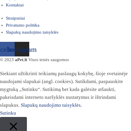
Kontaktai
Straipsniai
Privatumo politika
Slapukų naudojimo taisyklės
acebook
Instagram
© 2023
aPet.lt
Visos teisės saugomos
Siekiant užtikrinti teikiamų paslaugų kokybę, šioje svetainėje
naudojami slapukai (angl. cookies). Sutikdami, paspauskite
mygtuką „Sutinku“. Sutikimą bet kada galėsite atšaukti,
pakeisdami interneto naršyklės nustatymus ir ištrindami
slapukus.
Slapukų naudojimo taisyklės.
Sutinku