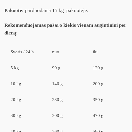
Pakuotė:
parduodama 15 kg pakuotėje.
Rekomenduojamas pašaro kiekis vienam augintiniui per
dieną
:
Svoris / 24 h
nuo
iki
5 kg
90 g
120 g
10 kg
140 g
200 g
20 kg
230 g
350 g
30 kg
300 g
470 g
40 kg
360 g
580 g