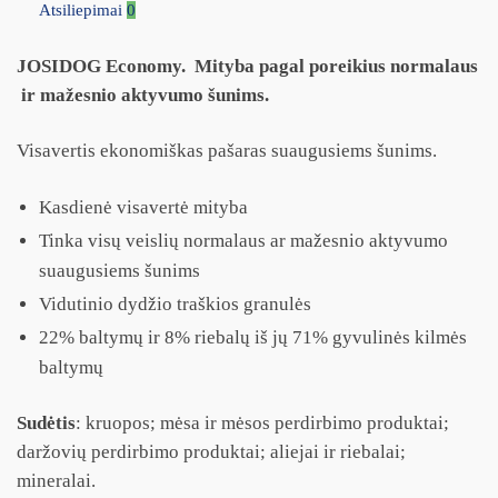
Atsiliepimai
0
JOSIDOG Economy. Mityba pagal poreikius normalaus
ir mažesnio aktyvumo šunims.
Visavertis ekonomiškas pašaras suaugusiems šunims.
Kasdienė visavertė mityba
Tinka visų veislių normalaus ar mažesnio aktyvumo
suaugusiems šunims
Vidutinio dydžio traškios granulės
22% baltymų ir 8% riebalų iš jų 71% gyvulinės kilmės
baltymų
Sudėtis
: kruopos; mėsa ir mėsos perdirbimo produktai;
daržovių perdirbimo produktai; aliejai ir riebalai;
mineralai.