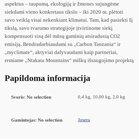
aspektus – taupumą, ekologiją ir žmones sujungėme
siekdami vieno konkretaus tikslo – iki 2020 m. plėtoti
savo veiklą visai nekenkiant klimatui. Tam, kad pasiekti šį
tikslą, savo tvarumo strategijoje įtvirtinome siekį
kompensuoti visą dėl mūsų gaminių atsiradusią CO2
emisiją. Bendradarbiaudami su „Carbon Tanzania“ ir
„myclimate“, aktyviai dalyvaudami kaip partneriai,
remiame „Ntakata Mountains“ miškų išsaugojimo projektą
Papildoma informacija
0,4 kg, 10,00 kg, 2,0 kg
Svoris
:
No selection
Josera
Gamintojas
:
No selection