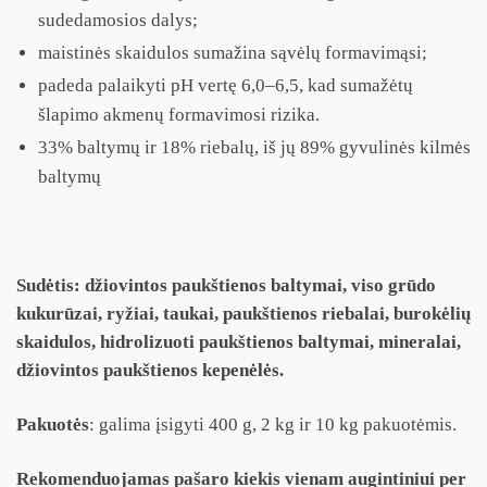
sudedamosios dalys;
maistinės skaidulos sumažina sąvėlų formavimąsi;
padeda palaikyti pH vertę 6,0–6,5, kad sumažėtų
šlapimo akmenų formavimosi rizika.
33% baltymų ir 18% riebalų, iš jų 89% gyvulinės kilmės
baltymų
Sudėtis:
džiovintos paukštienos baltymai, viso grūdo
kukurūzai, ryžiai, taukai, paukštienos riebalai, burokėlių
skaidulos, hidrolizuoti paukštienos baltymai, mineralai,
džiovintos paukštienos kepenėlės.
Pakuotės
: galima įsigyti 400 g, 2 kg ir 10 kg pakuotėmis.
Rekomenduojamas pašaro kiekis vienam augintiniui per