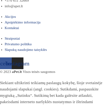
+370 611 32669
info@apet.lt
Akcijos
Apsipirkimo informacija
Kontaktai
Straipsniai
Privatumo politika
Slapukų naudojimo taisyklės
acebook
Instagram
© 2023
aPet.lt
Visos teisės saugomos
Siekiant užtikrinti teikiamų paslaugų kokybę, šioje svetainėje
naudojami slapukai (angl. cookies). Sutikdami, paspauskite
mygtuką „Sutinku“. Sutikimą bet kada galėsite atšaukti,
pakeisdami interneto naršyklės nustatymus ir ištrindami