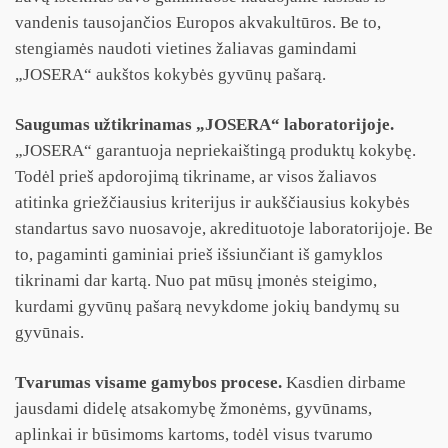
vandenis tausojančios Europos akvakultūros. Be to,
stengiamės naudoti vietines žaliavas gamindami
„JOSERA“ aukštos kokybės gyvūnų pašarą.
Saugumas užtikrinamas „JOSERA“ laboratorijoje.
„JOSERA“ garantuoja nepriekaištingą produktų kokybę.
Todėl prieš apdorojimą tikriname, ar visos žaliavos
atitinka griežčiausius kriterijus ir aukščiausius kokybės
standartus savo nuosavoje, akredituotoje laboratorijoje. Be
to, pagaminti gaminiai prieš išsiunčiant iš gamyklos
tikrinami dar kartą. Nuo pat mūsų įmonės steigimo,
kurdami gyvūnų pašarą nevykdome jokių bandymų su
gyvūnais.
Tvarumas visame gamybos procese.
Kasdien dirbame
jausdami didelę atsakomybę žmonėms, gyvūnams,
aplinkai ir būsimoms kartoms, todėl visus tvarumo