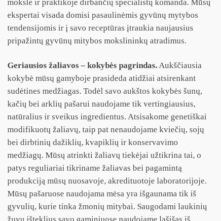
moksle ir praktikoje dirbančių specialistų komanda. Mūsų
ekspertai visada domisi pasaulinėmis gyvūnų mytybos
tendensijomis ir į savo receptūras įtraukia naujausius
pripažintų gyvūnų mitybos mokslininkų atradimus.
Geriausios žaliavos – kokybės pagrindas.
Aukščiausia
kokybė mūsų gamyboje prasideda atidžiai atsirenkant
sudėtines medžiagas. Todėl savo aukštos kokybės šunų,
kačių bei arklių pašarui naudojame tik vertingiausius,
natūralius ir sveikus ingredientus. Atsisakome genetiškai
modifikuotų žaliavų, taip pat nenaudojame kviečių, sojų
bei dirbtinių dažiklių, kvapiklių ir konservavimo
medžiagų. Mūsų atrinkti žaliavų tiekėjai užtikrina tai, o
patys reguliariai tikriname žaliavas bei pagamintą
produkciją mūsų nuosavoje, akredituotoje laboratorijoje.
Mūsų pašaruose naudojama mėsa yra išgaunama tik iš
gyvulių, kurie tinka žmonių mitybai. Saugodami laukinių
žuvų išteklius savo gaminiuose naudojame lašišas iš