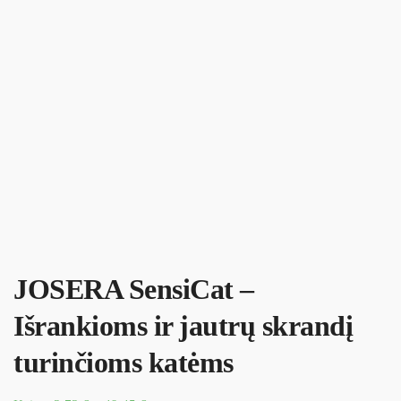
JOSERA SensiCat –
Išrankioms ir jautrų skrandį
turinčioms katėms