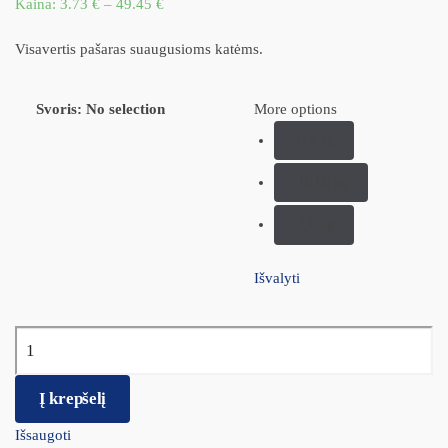
Kaina:
3.73
€
–
49.45
€
Visavertis pašaras suaugusioms katėms.
Svoris
:
No selection
More options
0,4 kg
10,00 kg
2,0 kg
Išvalyti
produkto kiekis: JOSERA SensiCat - Išrankioms ir jautrų skrandį
turinčioms katėms
Į krepšelį
Išsaugoti