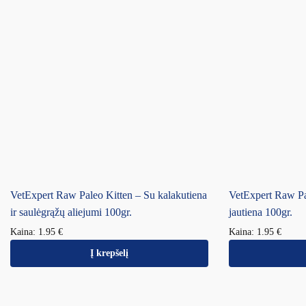
VetExpert Raw Paleo Kitten – Su kalakutiena
VetExpert Raw Pal
ir saulėgrąžų aliejumi 100gr.
jautiena 100gr.
Kaina:
1.95
€
Kaina:
1.95
€
Į krepšelį