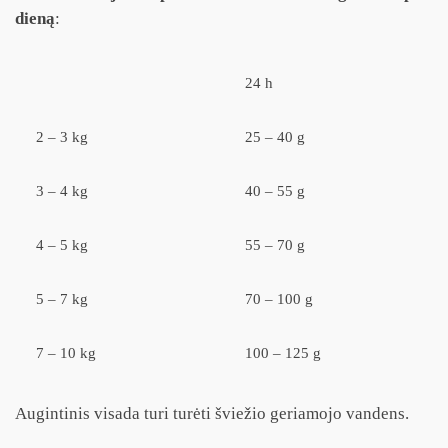
dieną
:
24 h
2 – 3 kg
25 – 40 g
3 – 4 kg
40 – 55 g
4 – 5 kg
55 – 70 g
5 – 7 kg
70 – 100 g
7 – 10 kg
100 – 125 g
Augintinis visada turi turėti šviežio geriamojo vandens.