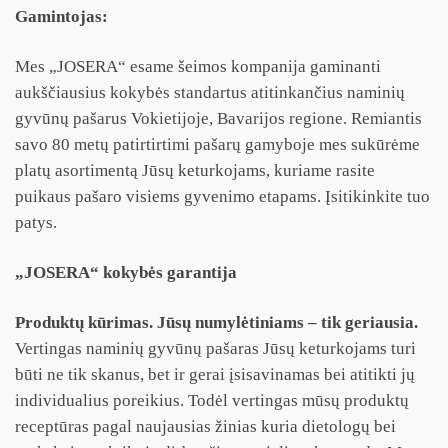
Gamintojas:
Mes „JOSERA“ esame šeimos kompanija gaminanti
aukščiausius kokybės standartus atitinkančius naminių
gyvūnų pašarus Vokietijoje, Bavarijos regione. Remiantis
savo 80 metų patirtirtimi pašarų gamyboje mes sukūrėme
platų asortimentą Jūsų keturkojams, kuriame rasite
puikaus pašaro visiems gyvenimo etapams. Įsitikinkite tuo
patys.
„JOSERA“
kokybės garantija
Produktų kūrimas. Jūsų numylėtiniams – tik geriausia.
Vertingas naminių gyvūnų pašaras Jūsų keturkojams turi
būti ne tik skanus, bet ir gerai įsisavinamas bei atitikti jų
individualius poreikius. Todėl vertingas mūsų produktų
receptūras pagal naujausias žinias kuria dietologų bei