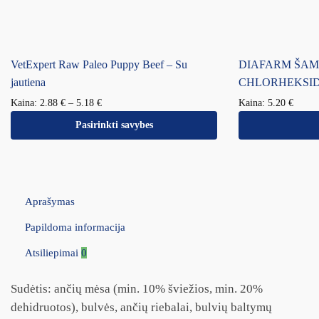
VetExpert Raw Paleo Puppy Beef – Su
DIAFARM ŠAM
jautiena
CHLORHEKSIDI
Kaina:
2.88
€
–
5.18
€
Kaina:
5.20
€
Pasirinkti savybes
Aprašymas
Papildoma informacija
Atsiliepimai
0
Sudėtis: ančių mėsa (min. 10% šviežios, min. 20%
dehidruotos), bulvės, ančių riebalai, bulvių baltymų