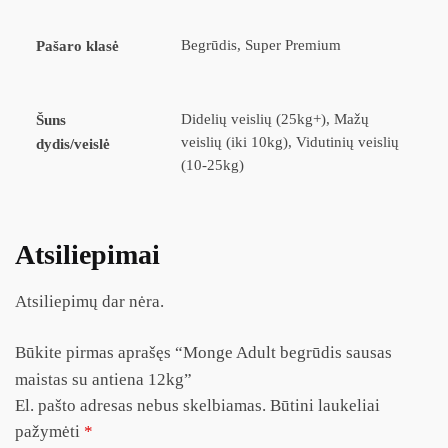
Begrūdis, Super Premium
Pašaro klasė
Didelių veislių (25kg+), Mažų
Šuns
veislių (iki 10kg), Vidutinių veislių
dydis/veislė
(10-25kg)
Atsiliepimai
Atsiliepimų dar nėra.
Būkite pirmas aprašęs “Monge Adult begrūdis sausas
maistas su antiena 12kg”
El. pašto adresas nebus skelbiamas.
Būtini laukeliai
pažymėti
*