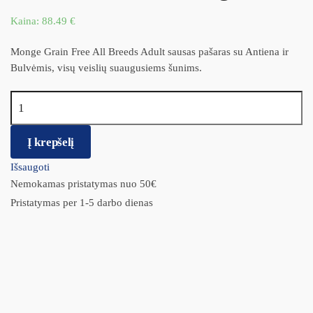
Kaina:
88.49
€
Monge Grain Free All Breeds Adult sausas pašaras su Antiena ir
Bulvėmis, visų veislių suaugusiems šunims.
produkto kiekis: Monge Adult begrūdis sausas maistas su antiena
12kg
Į krepšelį
Išsaugoti
Nemokamas pristatymas nuo 50€
Pristatymas per 1-5 darbo dienas