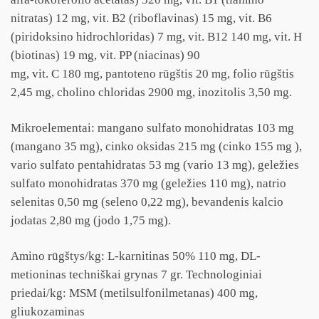
nitratas) 12 mg, vit. B2 (riboflavinas) 15 mg, vit. B6
(piridoksino hidrochloridas) 7 mg, vit. B12 140 mg, vit. H
(biotinas) 19 mg, vit. PP (niacinas) 90
mg, vit. C 180 mg, pantoteno rūgštis 20 mg, folio rūgštis
2,45 mg, cholino chloridas 2900 mg, inozitolis 3,50 mg.
Mikroelementai: mangano sulfato monohidratas 103 mg
(mangano 35 mg), cinko oksidas 215 mg (cinko 155 mg ),
vario sulfato pentahidratas 53 mg (vario 13 mg), geležies
sulfato monohidratas 370 mg (geležies 110 mg), natrio
selenitas 0,50 mg (seleno 0,22 mg), bevandenis kalcio
jodatas 2,80 mg (jodo 1,75 mg).
Amino rūgštys/kg: L-karnitinas 50% 110 mg, DL-
metioninas techniškai grynas 7 gr. Technologiniai
priedai/kg: MSM (metilsulfonilmetanas) 400 mg,
gliukozaminas