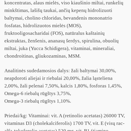
koncentratas, alaus mielės, viso kiaušinio miltai, runkelių
minkštimas, lašišų taukai, ančių kepenų hidrolizuoti
baltymai, cholino chloridas, bevandenis mononatrio
fosfatas, hidrolizuotos mielės (MOS),
fruktooligosacharidai (FOS), natūralus kaštainių
ekstraktas, ženšenis, ananasų šerdys, spirulina, obuolių
miltai, juka (Yucca Schidigera), vitaminai, mineraliai,
chondroitinas, gliukozaminas, MSM.
Analitinės sudedamosios dalys: žali baltymai 30,00%,
neapdoroti aliejai ir riebalai 20,00%, žalia ląsteliena
2,00%, žali pelenai 7,50%, kalcis 1,80%, fosforas 1,45%,
Omega-6 riebalų rūgštys 3,75%,
Omega-3 riebalų rūgštys 1,10%.
Priedai/kg: Vitaminai: vit. A (retinolio acetatas) 26000 TV,
vitaminas D3 (cholekalciferolis) 1700 TV, vit. E (visų rac-
alfa-tokoferolio acetatas) 520 mg, vit. B1 (tiamino