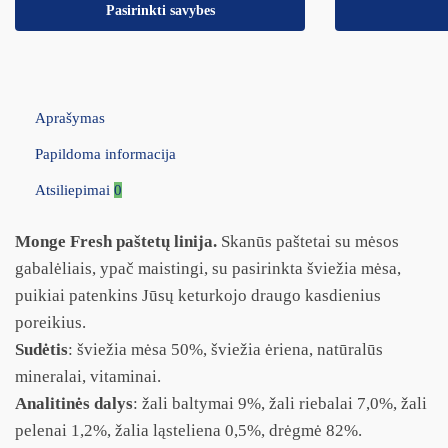
Pasirinkti savybes
Aprašymas
Papildoma informacija
Atsiliepimai
0
Monge Fresh paštetų linija.
Skanūs paštetai su mėsos
gabalėliais, ypač maistingi, su pasirinkta šviežia mėsa,
puikiai patenkins Jūsų keturkojo draugo kasdienius
poreikius.
Sudėtis
: šviežia mėsa 50%, šviežia ėriena, natūralūs
mineralai, vitaminai.
Analitinės dalys
: žali baltymai 9%, žali riebalai 7,0%, žali
pelenai 1,2%, žalia ląsteliena 0,5%, drėgmė 82%.