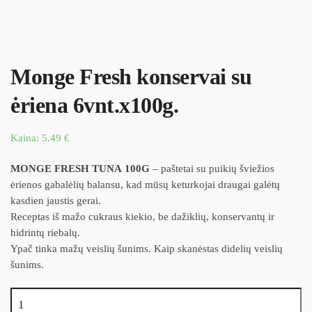
Monge Fresh konservai su
ėriena 6vnt.x100g.
Kaina:
5.49
€
MONGE FRESH TUNA
100G
– paštetai su puikių šviežios
ėrienos gabalėlių balansu, kad mūsų keturkojai draugai galėtų
kasdien jaustis gerai.
Receptas iš mažo cukraus kiekio, be dažiklių, konservantų ir
hidrintų riebalų.
Ypač tinka mažų veislių šunims. Kaip skanėstas didelių veislių
šunims.
produkto kiekis: Monge Fresh konservai su ėriena 6vnt.x100g.