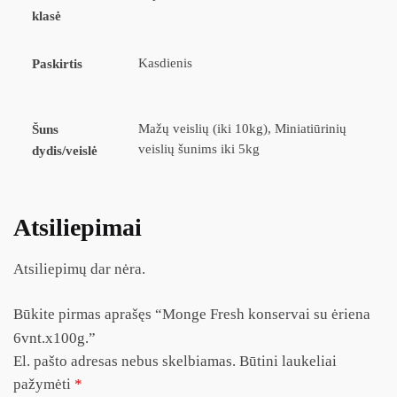
klasė
Kasdienis
Paskirtis
Mažų veislių (iki 10kg), Miniatiūrinių
Šuns
veislių šunims iki 5kg
dydis/veislė
Atsiliepimai
Atsiliepimų dar nėra.
Būkite pirmas aprašęs “Monge Fresh konservai su ėriena
6vnt.x100g.”
El. pašto adresas nebus skelbiamas.
Būtini laukeliai
pažymėti
*