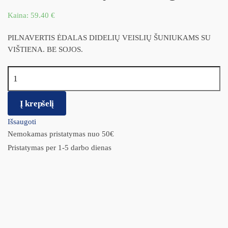
Kaina:
59.40
€
PILNAVERTIS ĖDALAS DIDELIŲ VEISLIŲ ŠUNIUKAMS SU
VIŠTIENA. BE SOJOS.
produkto kiekis: Monge Maxi Puppy and Junior su vištiena ir
ryžiais 12kg.
Į krepšelį
Išsaugoti
Nemokamas pristatymas nuo 50€
Pristatymas per 1-5 darbo dienas