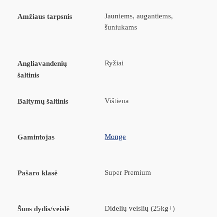
Jauniems, augantiems,
Amžiaus tarpsnis
šuniukams
Ryžiai
Angliavandenių
šaltinis
Vištiena
Baltymų šaltinis
Monge
Gamintojas
Super Premium
Pašaro klasė
Didelių veislių (25kg+)
Šuns dydis/veislė