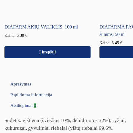
DIAFARM AKIŲ VALIKLIS, 100 ml
DIAFARMA PAW 
šunims, 50 ml
Kaina:
6.30
€
Kaina:
6.45
€
Į krepšelį
Aprašymas
Papildoma informacija
Atsiliepimai
0
Sudėtis: vištiena (šviežios 10%, dehidruotos 32%), ryžiai,
kukurūzai, gyvuliniai riebalai (vištų riebalai 99,6%,