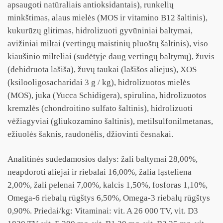
apsaugoti natūraliais antioksidantais), runkelių
minkštimas, alaus mielės (MOS ir vitamino B12 šaltinis),
kukurūzų glitimas, hidrolizuoti gyvūniniai baltymai,
avižiniai miltai (vertingų maistinių pluoštų šaltinis), viso
kiaušinio milteliai (sudėtyje daug vertingų baltymų), žuvis
(dehidruota lašiša), žuvų taukai (lašišos aliejus), XOS
(ksilooligosacharidai 3 g / kg), hidrolizuotos mielės
(MOS), juka (Yucca Schidigera), spirulina, hidrolizuotos
kremzlės (chondroitino sulfato šaltinis), hidrolizuoti
vėžiagyviai (gliukozamino šaltinis), metilsulfonilmetanas,
ežiuolės šaknis, raudonėlis, džiovinti česnakai.
Analitinės sudedamosios dalys: žali baltymai 28,00%,
neapdoroti aliejai ir riebalai 16,00%, žalia ląsteliena
2,00%, žali pelenai 7,00%, kalcis 1,50%, fosforas 1,10%,
Omega-6 riebalų rūgštys 6,50%, Omega-3 riebalų rūgštys
0,90%. Priedai/kg: Vitaminai: vit. A 26 000 TV, vit. D3