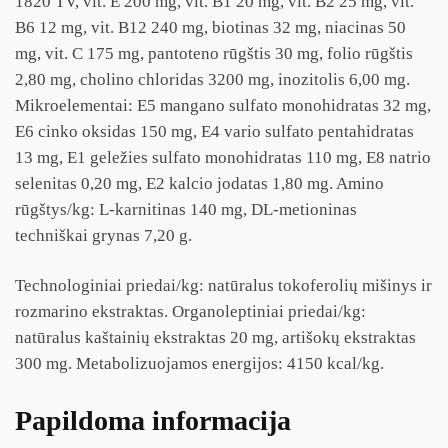
1820 TV, vit. E 200 mg, vit. B1 20 mg, vit. B2 25 mg, vit.
B6 12 mg, vit. B12 240 mg, biotinas 32 mg, niacinas 50
mg, vit. C 175 mg, pantoteno rūgštis 30 mg, folio rūgštis
2,80 mg, cholino chloridas 3200 mg, inozitolis 6,00 mg.
Mikroelementai: E5 mangano sulfato monohidratas 32 mg,
E6 cinko oksidas 150 mg, E4 vario sulfato pentahidratas
13 mg, E1 geležies sulfato monohidratas 110 mg, E8 natrio
selenitas 0,20 mg, E2 kalcio jodatas 1,80 mg. Amino
rūgštys/kg: L-karnitinas 140 mg, DL-metioninas
techniškai grynas 7,20 g.
Technologiniai priedai/kg: natūralus tokoferolių mišinys ir
rozmarino ekstraktas. Organoleptiniai priedai/kg:
natūralus kaštainių ekstraktas 20 mg, artišokų ekstraktas
300 mg. Metabolizuojamos energijos: 4150 kcal/kg.
Papildoma informacija