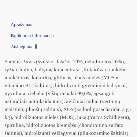
Aprašymas
Papildoma informacija
Atsiliepimai
0
Sudėtis: žuvis (šviežios lašišos 10%, dehidruotos 26%),
ryžiai, bulvių baltymų koncentratas, kukurūzai, runkelių
minkštimas, kukurūzų glitimas, alaus mielės (MOS ir
vitamino B12 šaltinis), hidrolizuoti gyvūniniai baltymai,
gyvuliniai riebalai (vištų riebalai 99,6%, apsaugoti
natūraliais antioksidantais), avižiniai miltai (vertingų
maistinių pluoštų šaltinis), XOS (ksilooligosacharidai 3 g /
kg), hidrolizuotos mielės (MOS), juka (Yucca Schidigera),
spirulina, hidrolizuotos kremzlės (chondroitino sulfato
šaltinis), hidrolizuoti vėžiagyviai (gliukozamino šaltinis),