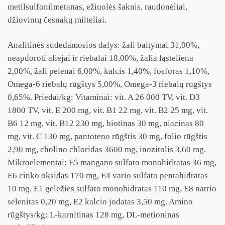
metilsulfonilmetanas, ežiuolės šaknis, raudonėliai,
džiovintų česnakų milteliai.
Analitinės sudedamosios dalys: žali baltymai 31,00%,
neapdoroti aliejai ir riebalai 18,00%, žalia ląsteliena
2,00%, žali pelenai 6,00%, kalcis 1,40%, fosforas 1,10%,
Omega-6 riebalų rūgštys 5,00%, Omega-3 riebalų rūgštys
0,65%. Priedai/kg: Vitaminai: vit. A 26 000 TV, vit. D3
1800 TV, vit. E 200 mg, vit. B1 22 mg, vit. B2 25 mg, vit.
B6 12 mg, vit. B12 230 mg, biotinas 30 mg, niacinas 80
mg, vit. C 130 mg, pantoteno rūgštis 30 mg, folio rūgštis
2,90 mg, cholino chloridas 3600 mg, inozitolis 3,60 mg.
Mikroelementai: E5 mangano sulfato monohidratas 36 mg,
E6 cinko oksidas 170 mg, E4 vario sulfato pentahidratas
10 mg, E1 geležies sulfato monohidratas 110 mg, E8 natrio
selenitas 0,20 mg, E2 kalcio jodatas 3,50 mg. Amino
rūgštys/kg: L-karnitinas 128 mg, DL-metioninas