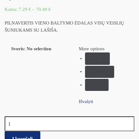
Kaina:
7.29
€
–
70.49
€
PILNAVERTIS VIENO BALTYMO ĖDALAS VISŲ VEISLIŲ
ŠUNIUKAMS SU LAŠIŠA.
Svoris
:
No selection
More options
0.8 kg
12,00 kg
2.5kg
Išvalyti
produkto kiekis: Monge Puppy su lašiša ir ryžiais šuniukams
Į krepšelį