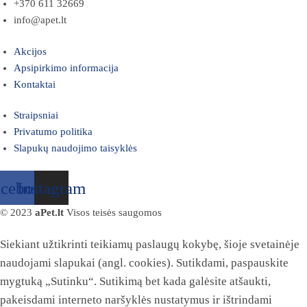
+370 611 32669
info@apet.lt
Akcijos
Apsipirkimo informacija
Kontaktai
Straipsniai
Privatumo politika
Slapukų naudojimo taisyklės
acebook
Instagram
© 2023
aPet.lt
Visos teisės saugomos
Siekiant užtikrinti teikiamų paslaugų kokybę, šioje svetainėje
naudojami slapukai (angl. cookies). Sutikdami, paspauskite
mygtuką „Sutinku“. Sutikimą bet kada galėsite atšaukti,
pakeisdami interneto naršyklės nustatymus ir ištrindami