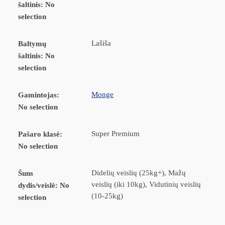
šaltinis
:
No
selection
Lašiša
Baltymų
šaltinis
:
No
selection
Monge
Gamintojas
:
No selection
Super Premium
Pašaro klasė
:
No selection
Didelių veislių (25kg+), Mažų
Šuns
veislių (iki 10kg), Vidutinių veislių
dydis/veislė
:
No
(10-25kg)
selection