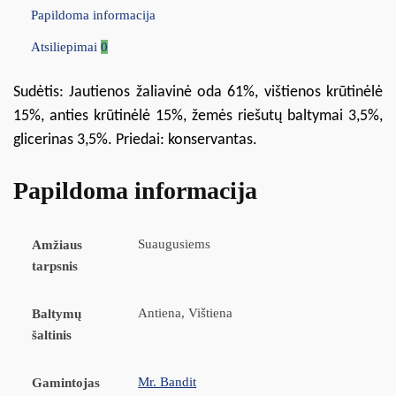
Papildoma informacija
Atsiliepimai
0
Sudėtis: Jautienos žaliavinė oda 61%, vištienos krūtinėlė
15%, anties krūtinėlė 15%, žemės riešutų baltymai 3,5%,
glicerinas 3,5%. Priedai: konservantas.
Papildoma informacija
Suaugusiems
Amžiaus
tarpsnis
Antiena, Vištiena
Baltymų
šaltinis
Mr. Bandit
Gamintojas