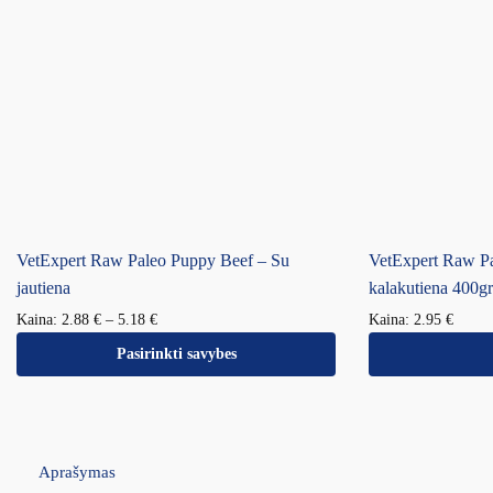
VetExpert Raw Paleo Puppy Beef – Su
VetExpert Raw Pa
jautiena
kalakutiena 400gr
Kaina:
2.88
€
–
5.18
€
Kaina:
2.95
€
Pasirinkti savybes
Aprašymas