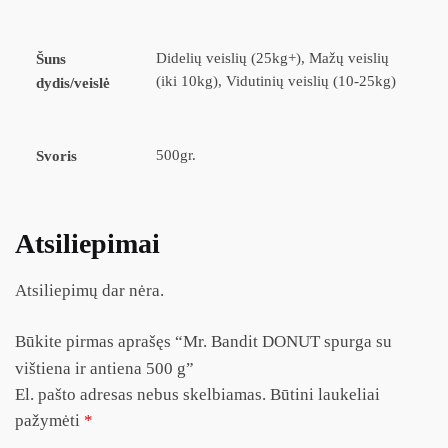
Didelių veislių (25kg+), Mažų veislių
Šuns
(iki 10kg), Vidutinių veislių (10-25kg)
dydis/veislė
500gr.
Svoris
Atsiliepimai
Atsiliepimų dar nėra.
Būkite pirmas aprašęs “Mr. Bandit DONUT spurga su
vištiena ir antiena 500 g”
El. pašto adresas nebus skelbiamas.
Būtini laukeliai
pažymėti
*