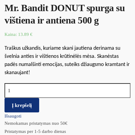
Mr. Bandit DONUT spurga su
vištiena ir antiena 500 g
Kaina:
13.89
€
Traškus užkandis, kuriame skani jautiena derinama su
švelnia anties ir vištienos krūtinėlės mėsa. Skanėstas
padės numalšinti emocijas, suteiks džiaugsmo kramtant ir
skanaujant!
produkto kiekis: Mr. Bandit DONUT spurga su vištiena ir antiena
500 g
Į krepšelį
Išsaugoti
Nemokamas pristatymas nuo 50€
Pristatymas per 1-5 darbo dienas