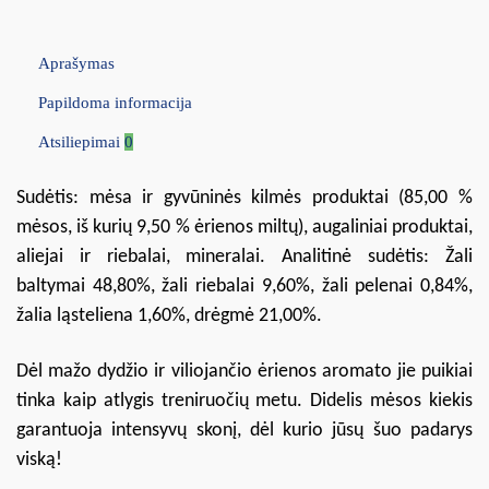
Aprašymas
Papildoma informacija
Atsiliepimai
0
Sudėtis: mėsa ir gyvūninės kilmės produktai (85,00 %
mėsos, iš kurių 9,50 % ėrienos miltų), augaliniai produktai,
aliejai ir riebalai, mineralai. Analitinė sudėtis: Žali
baltymai 48,80%, žali riebalai 9,60%, žali pelenai 0,84%,
žalia ląsteliena 1,60%, drėgmė 21,00%.
Dėl mažo dydžio ir viliojančio ėrienos aromato jie puikiai
tinka kaip atlygis treniruočių metu. Didelis mėsos kiekis
garantuoja intensyvų skonį, dėl kurio jūsų šuo padarys
viską!