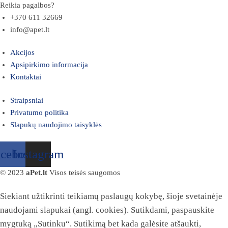
Reikia pagalbos?
+370 611 32669
info@apet.lt
Akcijos
Apsipirkimo informacija
Kontaktai
Straipsniai
Privatumo politika
Slapukų naudojimo taisyklės
acebook
Instagram
© 2023
aPet.lt
Visos teisės saugomos
Siekiant užtikrinti teikiamų paslaugų kokybę, šioje svetainėje
naudojami slapukai (angl. cookies). Sutikdami, paspauskite
mygtuką „Sutinku“. Sutikimą bet kada galėsite atšaukti,