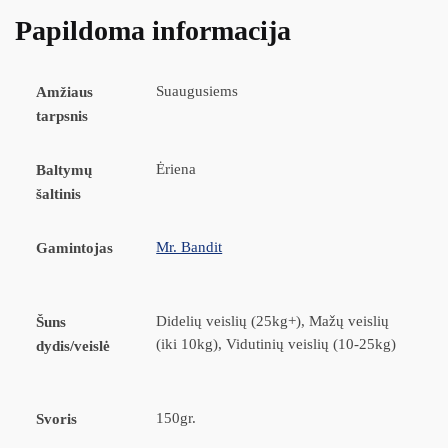
Papildoma informacija
Suaugusiems
Amžiaus
tarpsnis
Ėriena
Baltymų
šaltinis
Mr. Bandit
Gamintojas
Didelių veislių (25kg+), Mažų veislių
Šuns
(iki 10kg), Vidutinių veislių (10-25kg)
dydis/veislė
150gr.
Svoris