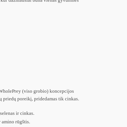
 kur dažniausiai būna vienas gyvūninės
 WholePrey (viso grobio) koncepcijos
ų priedų poreikį, pridedamas tik cinkas.
 selenas ir cinkas.
r amino rūgštis.