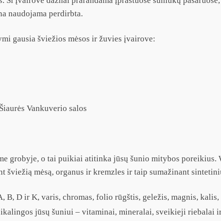
. Ši įvairovė dažnai prarandama įprastuose šuniukų pašaruose,
ūna naudojama perdirbta.
i gausia šviežios mėsos ir žuvies įvairove:
e Šiaurės Vankuverio salos
 grobyje, o tai puikiai atitinka jūsų šunio mitybos poreikius.
 šviežią mėsą, organus ir kremzles ir taip sumažinant sintetini
, B, D ir K, varis, chromas, folio rūgštis, geležis, magnis, kalis,
lingos jūsų šuniui – vitaminai, mineralai, sveikieji riebalai i