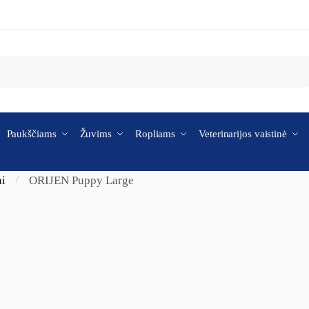
Paukščiams
Žuvims
Ropliams
Veterinarijos vaistinė
ai
ORIJEN Puppy Large
/