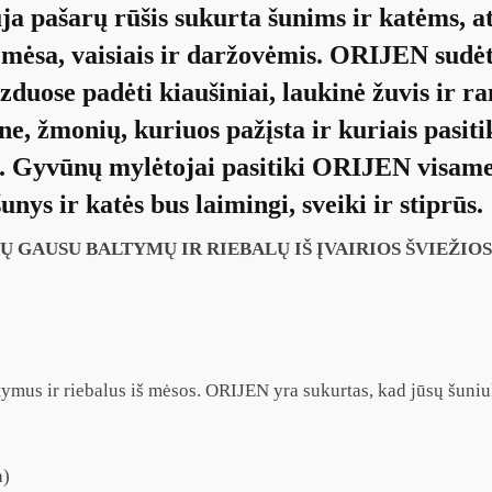
a pašarų rūšis sukurta šunims ir katėms, ats
ia mėsa, vaisiais ir daržovėmis. ORIJEN sud
zduose padėti kiaušiniai, laukinė žuvis ir r
e, žmonių, kuriuos pažįsta ir kuriais pasitik
io. Gyvūnų mylėtojai pasitiki ORIJEN visam
nys ir katės bus laimingi, sveiki ir stiprūs.
Ų GAUSU BALTYMŲ IR RIEBALŲ IŠ ĮVAIRIOS ŠVIEŽIO
altymus ir riebalus iš mėsos. ORIJEN yra sukurtas, kad jūsų šuniu
a)