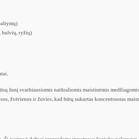
baltymų)
bulvių, ryžių)
tai.
a jūsų šunį svarbiausiomis natūraliomis maistinėmis medžiagomis
s, žvėrienos ir žuvies, kad būtų sukurtas koncentruotas maisti