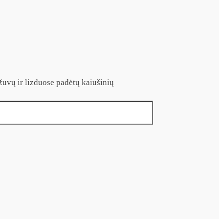
žuvų ir lizduose padėtų kaiušinių