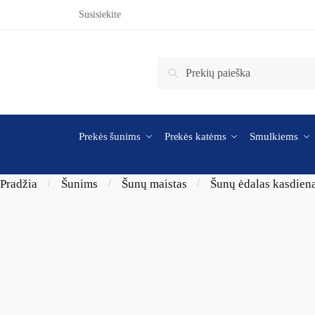
Skip to navigation
Skip to content
Susisiekite
Ieškoti:
Ieškoti
Prekės šunims
Prekės katėms
Smulkiems
Pradžia
Šunims
Šunų maistas
Šunų ėdalas kasdien
/
/
/