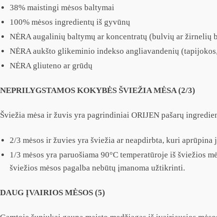
38% maistingi mėsos baltymai
100% mėsos ingredientų iš gyvūnų
NĖRA augalinių baltymų ar koncentratų (bulvių ar žirnelių 
NĖRA aukšto glikeminio indekso angliavandenių (tapijokos, 
NĖRA gliuteno ar grūdų
NEPRILYGSTAMOS KOKYBĖS ŠVIEŽIA MĖSA (2/3)
Šviežia mėsa ir žuvis yra pagrindiniai ORIJEN pašarų ingredien
2/3 mėsos ir žuvies yra šviežia ar neapdirbta, kuri aprūpin
1/3 mėsos yra paruošiama 90°C temperatūroje iš šviežios mėso
šviežios mėsos pagalba nebūtų įmanoma užtikrinti.
DAUG ĮVAIRIOS MĖSOS (5)