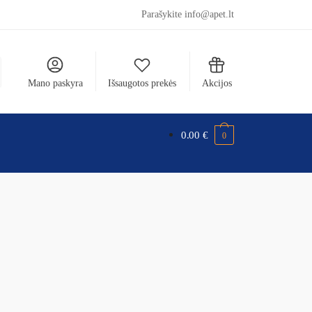
Parašykite info@apet.lt
Mano paskyra
Išsaugotos prekės
Akcijos
0.00
€
0