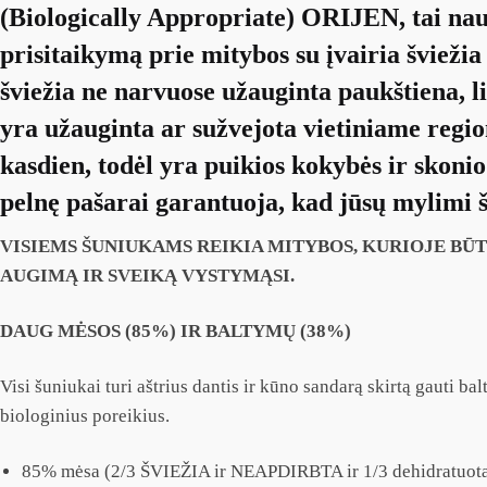
(Biologically Appropriate) ORIJEN, tai nauj
prisitaikymą prie mitybos su įvairia šviež
šviežia ne narvuose užauginta paukštiena, li
yra užauginta ar sužvejota vietiniame region
kasdien, todėl yra puikios kokybės ir skon
pelnę pašarai garantuoja, kad jūsų mylimi šu
VISIEMS ŠUNIUKAMS REIKIA MITYBOS, KURIOJE BŪT
AUGIMĄ IR SVEIKĄ VYSTYMĄSI.
DAUG MĖSOS (85%) IR BALTYMŲ (38%)
Visi šuniukai turi aštrius dantis ir kūno sandarą skirtą gauti b
biologinius poreikius.
85% mėsa (2/3 ŠVIEŽIA ir NEAPDIRBTA ir 1/3 dehidratuot