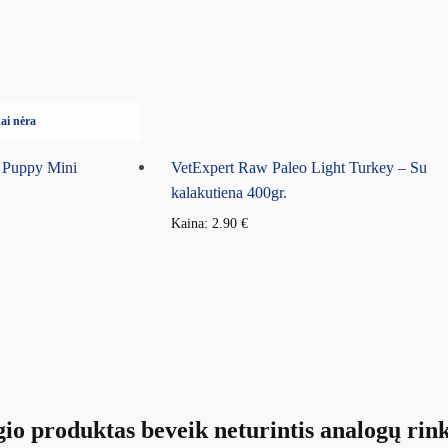
ai nėra
 Puppy Mini
VetExpert Raw Paleo Light Turkey – Su
kalakutiena 400gr.
Kaina:
2.90
€
io produktas beveik neturintis analogų rink