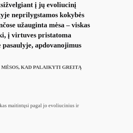
ižvelgiant į jų evoliucinį
ėtyje neprilygstamos kokybės
ančose užauginta mėsa – viskas
i, į virtuves pristatoma
e pasaulyje, apdovanojimus
S MĖSOS, KAD PALAIKYTI GREITĄ
kas maitintųsi pagal jo evoliucinius ir