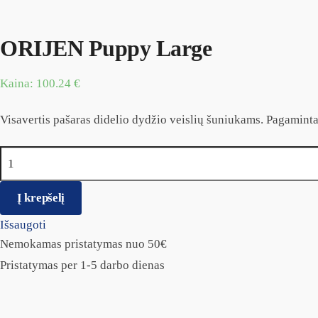
ORIJEN Puppy Large
Kaina:
100.24
€
Visavertis pašaras didelio dydžio veislių šuniukams. Pagamintas
produkto kiekis: ORIJEN Puppy Large
Į krepšelį
Išsaugoti
Nemokamas pristatymas nuo 50€
Pristatymas per 1-5 darbo dienas