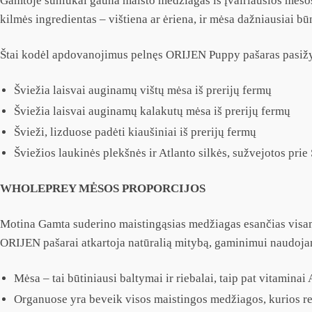
Gamtoje šuniukai gauna maisto medžiagas iš įvairiausios mėsos
kilmės ingredientas – vištiena ar ėriena, ir mėsa dažniausiai b
Štai kodėl apdovanojimus pelnęs ORIJEN Puppy pašaras pasižym
Šviežia laisvai auginamų vištų mėsa iš prerijų fermų
Šviežia laisvai auginamų kalakutų mėsa iš prerijų fermų
Švieži, lizduose padėti kiaušiniai iš prerijų fermų
Šviežios laukinės plekšnės ir Atlanto silkės, sužvejotos pri
WHOLEPREY MĖSOS PROPORCIJOS
Motina Gamta suderino maistingąsias medžiagas esančias visame
ORIJEN pašarai atkartoja natūralią mitybą, gaminimui naudojant
Mėsa – tai būtiniausi baltymai ir riebalai, taip pat vitaminai A
Organuose yra beveik visos maistingos medžiagos, kurios reika