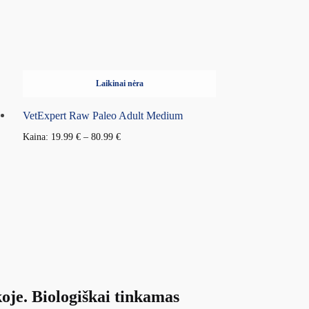
Laikinai nėra
VetExpert Raw Paleo Adult Medium
Kaina:
19.99
€
–
80.99
€
oje. Biologiškai tinkamas