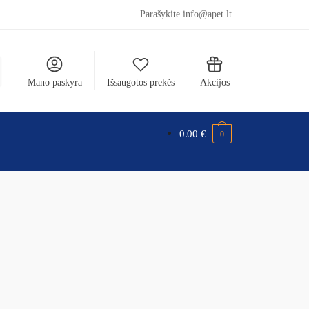
Parašykite info@apet.lt
Mano paskyra
Išsaugotos prekės
Akcijos
0.00
€
0