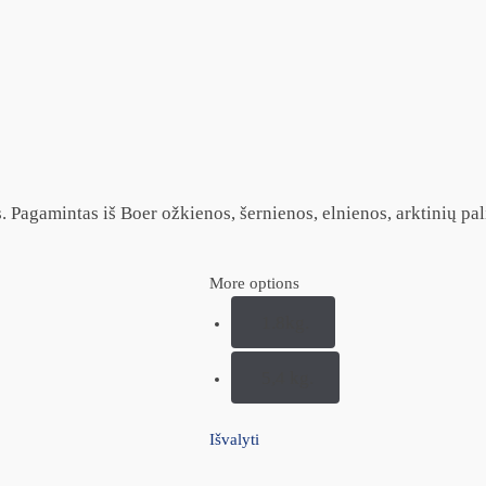
 Pagamintas iš Boer ožkienos, šernienos, elnienos, arktinių pali
More options
1.8kg.
5,4 kg.
Išvalyti