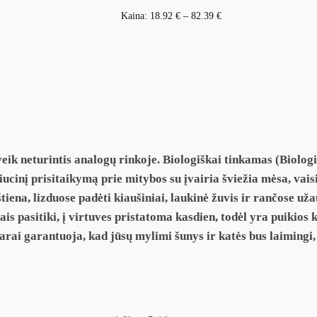
Kaina:
18.92
€
–
82.39
€
ik neturintis analogų rinkoje. Biologiškai tinkamas (Biolog
liucinį prisitaikymą prie mitybos su įvairia šviežia mėsa, va
ena, lizduose padėti kiaušiniai, laukinė žuvis ir rančose už
ais pasitiki, į virtuves pristatoma kasdien, todėl yra puikios
i garantuoja, kad jūsų mylimi šunys ir katės bus laimingi, s