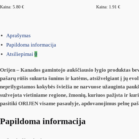
Kaina:
5.80
€
Kaina:
1.91
€
Aprašymas
Papildoma informacija
Atsiliepimai
0
Orijen – Kanados gamintojo aukščiausio lygio produktas beve
pašarų rūšis sukurta šunims ir katėms, atsižvelgiant į jų evo
neprilygstamos kokybės šviežia ne narvuose užauginta paukšti
sužvejota vietiniame regione, žmonių, kuriuos pažįsta ir kuri
pasitiki ORIJEN visame pasaulyje, apdovanojimus pelnę pašara
Papildoma informacija