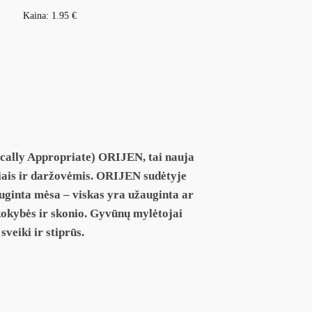
Kaina:
1.95
€
ically Appropriate) ORIJEN, tai nauja
isiais ir daržovėmis. ORIJEN sudėtyje
auginta mėsa – viskas yra užauginta ar
 kokybės ir skonio. Gyvūnų mylėtojai
veiki ir stiprūs.