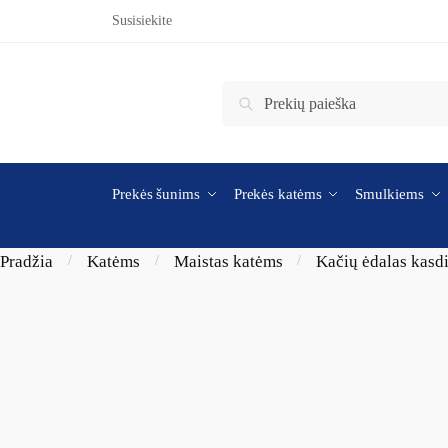
Skip to navigation
Skip to content
Susisiekite
Ieškoti:
Ieškoti
Prekės šunims
Prekės katėms
Smulkiems
Pradžia
Katėms
Maistas katėms
Kačių ėdalas kasd
/
/
/