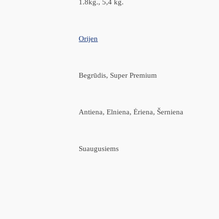
1.8kg., 5,4 kg.
Orijen
Begrūdis, Super Premium
Antiena, Elniena, Ėriena, Šerniena
Suaugusiems