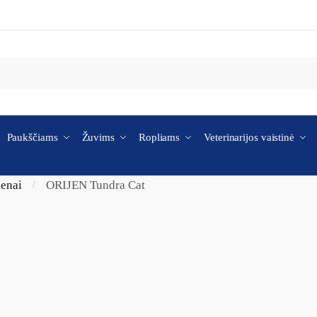
Paukščiams
Žuvims
Ropliams
Veterinarijos vaistinė
ienai
ORIJEN Tundra Cat
/