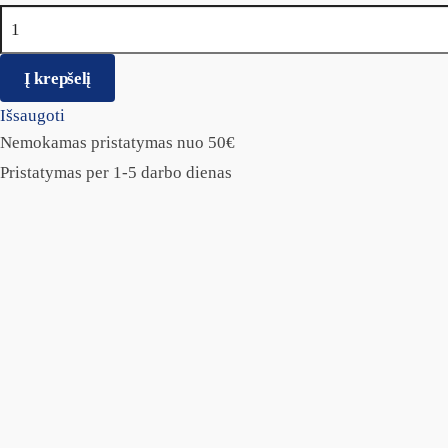
produkto kiekis: ORIJEN Tundra Cat
Į krepšelį
Išsaugoti
Nemokamas pristatymas nuo 50€
Pristatymas per 1-5 darbo dienas