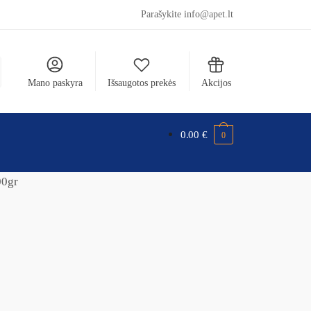
Parašykite info@apet.lt
Mano paskyra
Išsaugotos prekės
Akcijos
0.00
€
0
00gr