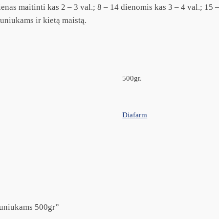
nas maitinti kas 2 – 3 val.; 8 – 14 dienomis kas 3 – 4 val.; 15 
šuniukams ir kietą maistą.
500gr.
Diafarm
 šuniukams 500gr”