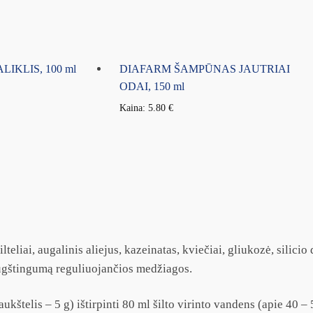
IKLIS, 100 ml
DIAFARM ŠAMPŪNAS JAUTRIAI
ODAI, 150 ml
Kaina:
5.80
€
lteliai, augalinis aliejus, kazeinatas, kviečiai, gliukozė, silicio
 rūgštingumą reguliuojančios medžiagos.
štelis – 5 g) ištirpinti 80 ml šilto virinto vandens (apie 40 – 5