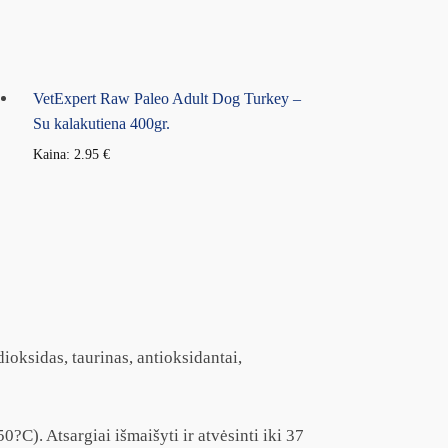
VetExpert Raw Paleo Adult Dog Turkey –
Su kalakutiena 400gr.
Kaina:
2.95
€
 dioksidas, taurinas, antioksidantai,
0?C). Atsargiai išmaišyti ir atvėsinti iki 37