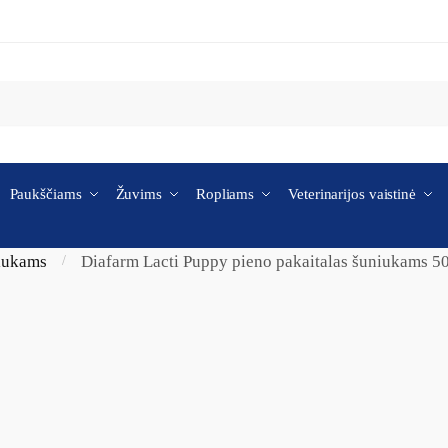
Paukščiams
Žuvims
Ropliams
Veterinarijos vaistinė
niukams
Diafarm Lacti Puppy pieno pakaitalas šuniukams 5
/