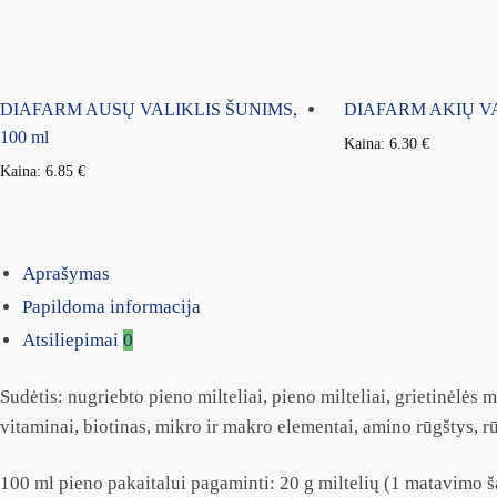
DIAFARM AUSŲ VALIKLIS ŠUNIMS,
DIAFARM AKIŲ VAL
100 ml
Kaina:
6.30
€
Kaina:
6.85
€
Aprašymas
Papildoma informacija
Atsiliepimai
0
Sudėtis: nugriebto pieno milteliai, pieno milteliai, grietinėlės mi
vitaminai, biotinas, mikro ir makro elementai, amino rūgštys,
100 ml pieno pakaitalui pagaminti: 20 g miltelių (1 matavimo šauk