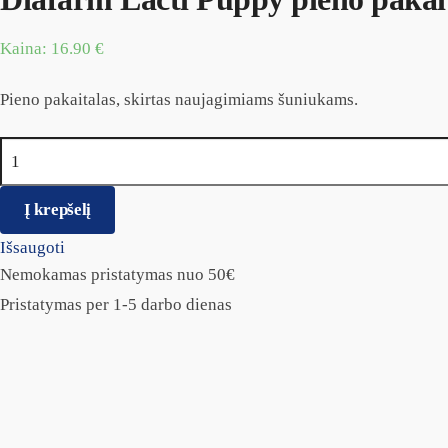
Kaina:
16.90
€
Pieno pakaitalas, skirtas naujagimiams šuniukams.
produkto kiekis: Diafarm Lacti Puppy pieno pakaitalas šuniuk
Į krepšelį
Išsaugoti
Nemokamas pristatymas nuo 50€
Pristatymas per 1-5 darbo dienas