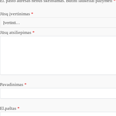
El. pašto adresas nebus skelbiamas.
Būtini laukeliai pažymėti
*
Jūsų įvertinimas
*
Jūsų atsiliepimas
*
Pavadinimas
*
El.paštas
*