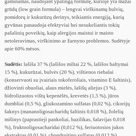
gaminamas, naudojant ypatingą formulę, kurioje yra mažai
grūdų (low grain formula) – lengvai virškinamų bulvių,
pomidorų ir kukurūzų derinys, teikiantis energiją, kurią
gyvūnas panaudoja efektyviai bei nesukeliantis tokių
pašalinių poveikių, kaip alergijos maistui ir maisto
netoleravimas, virškinimo ar žarnyno problemos. Sudėtyje
apie 60% mėsos.
Sudėtis:
lašiša 37 % (lašišos miltai 22 %, lašišos baltymai
15 %), kukurūzai, bulvės (20 %), vištienos riebalai
(konservuoti su įvairiais tokoferoliais, vitamino E šaltinis),
džiovinti obuoliai, alaus mielės, lašišų aliejus (3 %),
hidrolizuotos vištų kepenėlės, krevetės (1,5 %), jūros
dumbliai (0,5 %), gliukozamino sulfatas (0,02 %), cikorijų
šaknys (mananoligosacharidų šaltinis 0,018 %), žolelių
mišinys (paprastieji pankoliai, bazilikas, šalavijas 0,018
%), fruktooligosacharidai (0,012 %), šeriuotosios jukos
ekstraktas (0,01 %), chondroitino sulfatas (0,012 %).