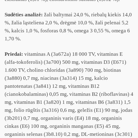
Sudėties analizė:
žali baltymai 24,0 %, riebalų kiekis 14,0
%, žalia ląsteliena 2,0 %, drėgmė 10,0 %, žali pelenai 5,2
%, kalcis 1,0 %, fosforas 0,8 %, omega 3 0,55 %, omega 6
1,70 %.
Priedai:
vitaminas A (3a672a) 18 000 TV, vitaminas E
(alfa-tokoferolis) (3a700) 500 mg, vitaminas D3 (E671)
1.600 TV, cholino chloridas (3a890) 700 mg, biotinas
(3a880) 0,7 mg, niacinas (3a314) 15 mg, kalcio
pantotenatas (3a841) 12 mg, vitaminas B12
(cianokobalaminas) 0,05 mg, vitaminas B2 (riboflavinas) 4
mg, vitaminas B1 (3a820) 1 mg, vitaminas B6 (3a831) 1,5
mg, folio rūgštis (3a316) 0,6 mg, geležis (E1) 90 mg, jodas
(3b201) 0,7 mg, organinis varis (E4) 18 mg, organinis
cinkas (E6) 100 mg, organinis manganas (E5) 45 mg,
organinis selenas (3b8.10) 0,2 mg, DL-metioninas (3c301)