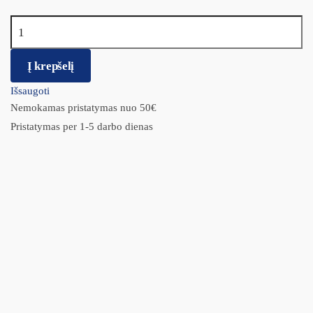
produkto kiekis: Profine Dog Adult Salmon & Potatoes
Į krepšelį
Išsaugoti
Nemokamas pristatymas nuo 50€
Pristatymas per 1-5 darbo dienas