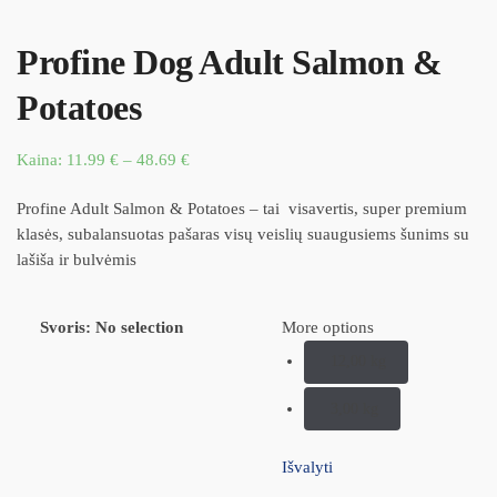
Profine Dog Adult Salmon &
Potatoes
Kaina:
11.99
€
–
48.69
€
Profine Adult Salmon & Potatoes – tai visavertis, super premium
klasės, subalansuotas pašaras visų veislių suaugusiems šunims su
lašiša ir bulvėmis
Svoris
:
No selection
More options
12,00 kg
3,00 kg
Išvalyti