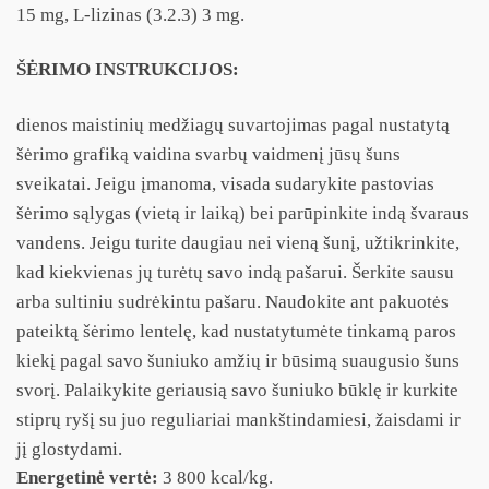
15 mg, L-lizinas (3.2.3) 3 mg.
ŠĖRIMO INSTRUKCIJOS:
dienos maistinių medžiagų suvartojimas pagal nustatytą
šėrimo grafiką vaidina svarbų vaidmenį jūsų šuns
sveikatai. Jeigu įmanoma, visada sudarykite pastovias
šėrimo sąlygas (vietą ir laiką) bei parūpinkite indą švaraus
vandens. Jeigu turite daugiau nei vieną šunį, užtikrinkite,
kad kiekvienas jų turėtų savo indą pašarui. Šerkite sausu
arba sultiniu sudrėkintu pašaru. Naudokite ant pakuotės
pateiktą šėrimo lentelę, kad nustatytumėte tinkamą paros
kiekį pagal savo šuniuko amžių ir būsimą suaugusio šuns
svorį. Palaikykite geriausią savo šuniuko būklę ir kurkite
stiprų ryšį su juo reguliariai mankštindamiesi, žaisdami ir
jį glostydami.
Energetinė vertė:
3 800 kcal/kg.