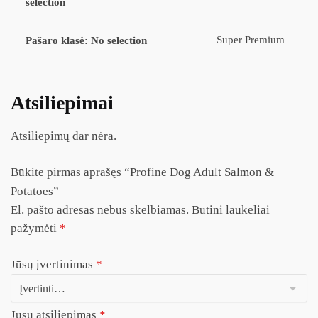
selection
Super Premium
Pašaro klasė
:
No selection
Atsiliepimai
Atsiliepimų dar nėra.
Būkite pirmas aprašęs “Profine Dog Adult Salmon &
Potatoes”
El. pašto adresas nebus skelbiamas.
Būtini laukeliai
pažymėti
*
Jūsų įvertinimas
*
Jūsų atsiliepimas
*