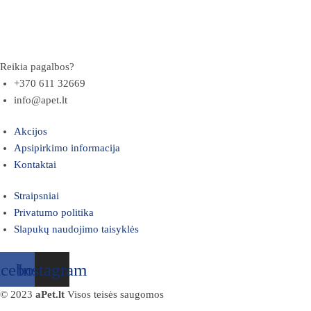
Reikia pagalbos?
+370 611 32669
info@apet.lt
Akcijos
Apsipirkimo informacija
Kontaktai
Straipsniai
Privatumo politika
Slapukų naudojimo taisyklės
acebook
Instagram
© 2023
aPet.lt
Visos teisės saugomos