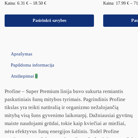
Kaina:
6.31
€
–
18.50
€
Kaina:
17.99
€
–
7
Pasirinkti savybes
Pas
Aprašymas
Papildoma informacija
Atsiliepimai
0
Profine – Super Premium linija buvo sukurta remiantis
paskutiniais šunų mitybos tyrimais. Pagrindinis Profine
tikslas yra teikti natūralią ir organizmo nežalojančią
mitybą visą šuns gyvenimo laikotarpį. Dažniausiai gyvūnų
maiste naudojami grūdai, tokie kaip kviečiai ar miežiai,
nėra efektyvus šunų energijos šaltinis. Todėl Profine