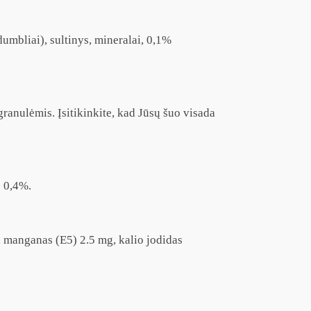
dumbliai), sultinys, mineralai, 0,1%
ranulėmis. Įsitikinkite, kad Jūsų šuo visada
s 0,4%.
 manganas (E5) 2.5 mg, kalio jodidas