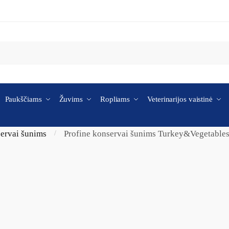
Paukščiams
Žuvims
Ropliams
Veterinarijos vaistinė
servai šunims
Profine konservai šunims Turkey&Vegetables
/