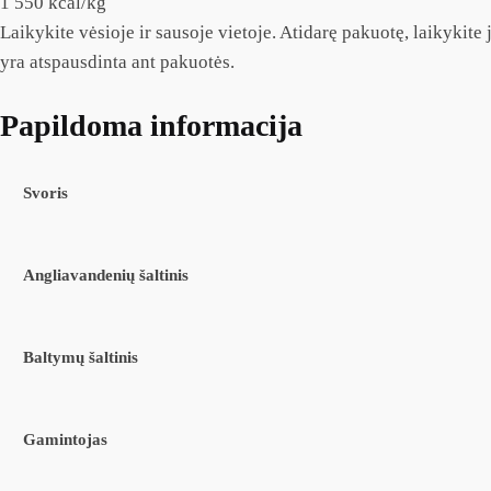
1 550 kcal/kg
Laikykite vėsioje ir sausoje vietoje. Atidarę pakuotę, laikykit
yra atspausdinta ant pakuotės.
Papildoma informacija
Svoris
Angliavandenių šaltinis
Baltymų šaltinis
Gamintojas