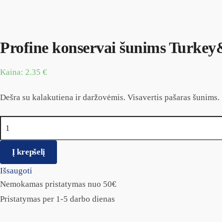
Profine konservai šunims Turkey
Kaina:
2.35
€
Dešra su kalakutiena ir daržovėmis. Visavertis pašaras šunims.
produkto kiekis: Profine konservai šunims Turkey&Vegetables
Į krepšelį
Išsaugoti
Nemokamas pristatymas nuo 50€
Pristatymas per 1-5 darbo dienas