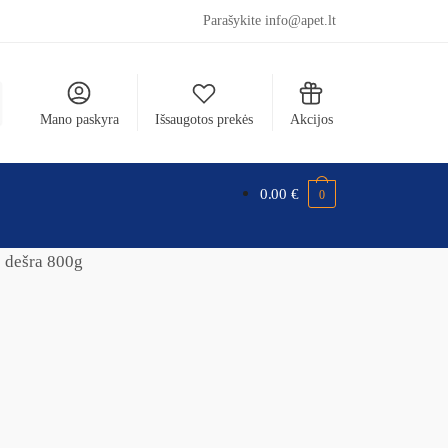
Parašykite info@apet.lt
Mano paskyra
Išsaugotos prekės
Akcijos
0.00
€
0
 dešra 800g