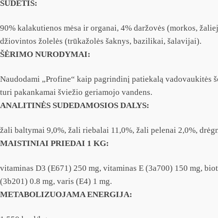
SUDĖTIS:
90% kalakutienos mėsa ir organai, 4% daržovės (morkos, žalieji 
džiovintos žolelės (trūkažolės šaknys, bazilikai, šalavijai).
ŠĖRIMO NURODYMAI:
Naudodami „Profine“ kaip pagrindinį patiekalą vadovaukitės šėr
turi pakankamai šviežio geriamojo vandens.
ANALITINĖS SUDEDAMOSIOS DALYS:
žali baltymai 9,0%, žali riebalai 11,0%, žali pelenai 2,0%, drėg
MAISTINIAI PRIEDAI 1 KG:
vitaminas D3 (E671) 250 mg, vitaminas E (3a700) 150 mg, bioti
(3b201) 0.8 mg, varis (E4) 1 mg.
METABOLIZUOJAMA ENERGIJA: