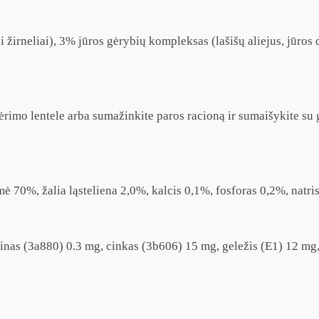
žirneliai), 3% jūros gėrybių kompleksas (lašišų aliejus, jūros 
imo lentele arba sumažinkite paros racioną ir sumaišykite su g
mė 70%, žalia ląsteliena 2,0%, kalcis 0,1%, fosforas 0,2%, natri
nas (3a880) 0.3 mg, cinkas (3b606) 15 mg, geležis (E1) 12 mg,