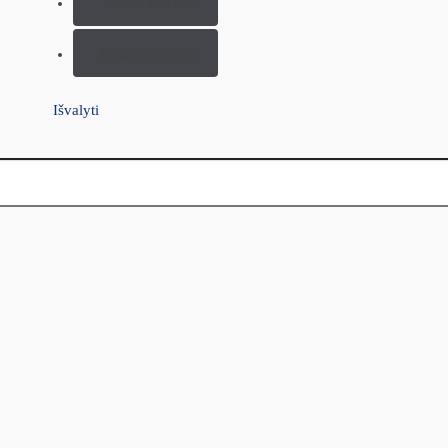
78x55x61cm
90x60x66cm
Išvalyti