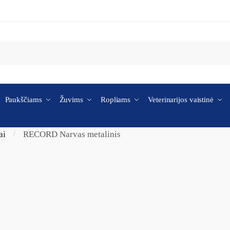
Paukščiams
Žuvims
Ropliams
Veterinarijos vaistinė
ai
RECORD Narvas metalinis
/