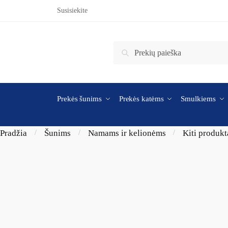
Skip to navigation
Skip to content
Susisiekite
Ieškoti:
Ieškoti
Prekės šunims
Prekės katėms
Smulkiems
Pradžia
Šunims
Namams ir kelionėms
Kiti produkt
/
/
/