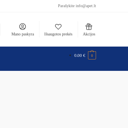
Parašykite info@apet.lt
Mano paskyra
Išsaugotos prekės
Akcijos
0.00
€
0