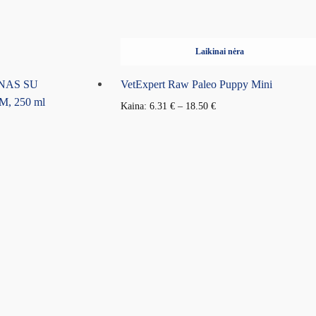
Laikinai nėra
NAS SU
VetExpert Raw Paleo Puppy Mini
, 250 ml
Kaina:
6.31
€
–
18.50
€