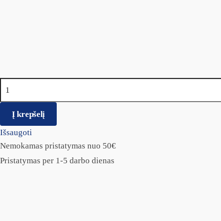
produkto kiekis: RECORD Narvas metalinis
Į krepšelį
Išsaugoti
Nemokamas pristatymas nuo 50€
Pristatymas per 1-5 darbo dienas