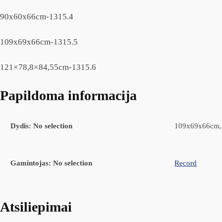
90x60x66cm-1315.4
109x69x66cm-1315.5
121×78,8×84,55cm-1315.6
Papildoma informacija
Dydis
:
No selection
109x69x66cm,
Gamintojas
:
No selection
Record
Atsiliepimai