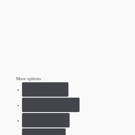
More options
109x69x66cm
121×78,8×84,55cm
61x45x53,5cm