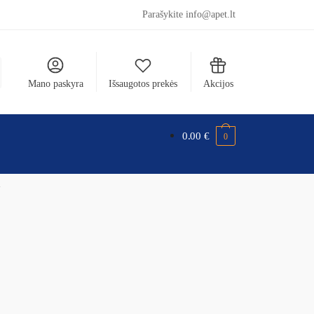
Parašykite info@apet.lt
Mano paskyra
Išsaugotos prekės
Akcijos
0.00
€
0
l