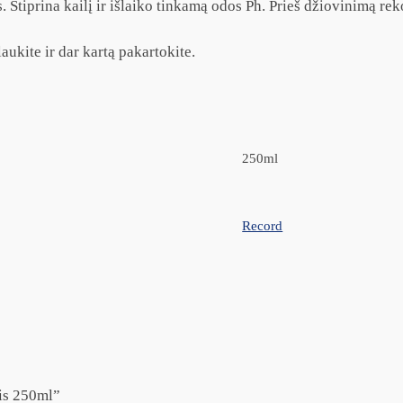
s. Stiprina kailį ir išlaiko tinkamą odos Ph. Prieš džiovinimą 
aukite ir dar kartą pakartokite.
250ml
Record
is 250ml”