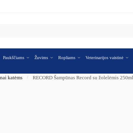
Paukščiams
Žuvims
Ropliams
Veterinarijos vaistinė
nai katėms
RECORD Šampūnas Record su žolelėmis 250m
/