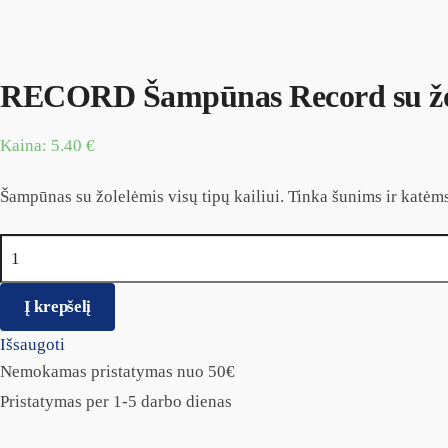
RECORD Šampūnas Record su žo
Kaina:
5.40
€
Šampūnas su žolelėmis visų tipų kailiui. Tinka šunims ir katėms
produkto kiekis: RECORD Šampūnas Record su žolelėmis 250
Į krepšelį
Išsaugoti
Nemokamas pristatymas nuo 50€
Pristatymas per 1-5 darbo dienas