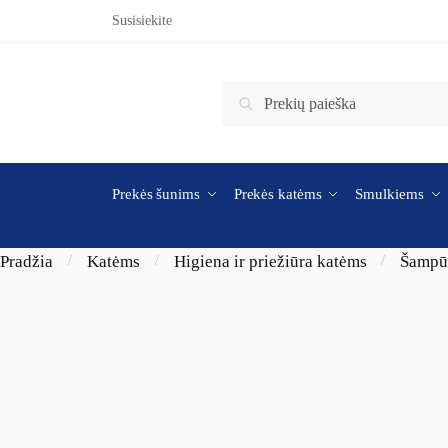
Skip to navigation
Skip to content
Susisiekite
Ieškoti:
Ieškoti
Prekės šunims
Prekės katėms
Smulkiems
Pradžia
Katėms
Higiena ir priežiūra katėms
Šampū
/
/
/