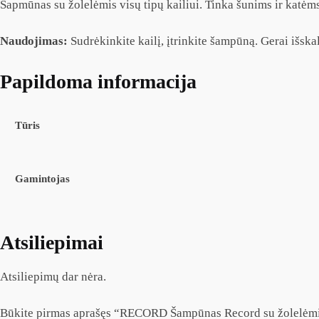
Šapmūnas su žolelėmis visų tipų kailiui. Tinka šunims ir katėm
Naudojimas:
Sudrėkinkite kailį, įtrinkite šampūną. Gerai išskal
Papildoma informacija
Tūris
Gamintojas
Atsiliepimai
Atsiliepimų dar nėra.
Būkite pirmas aprašęs “RECORD Šampūnas Record su žolelėm