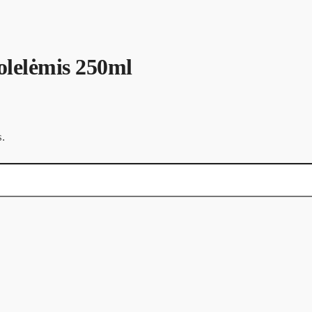
lelėmis 250ml
.
ml