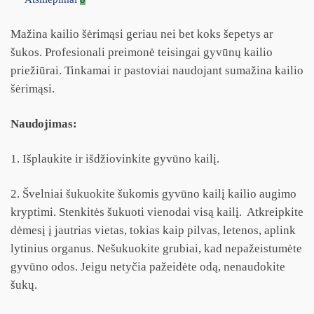
Mažina kailio šėrimąsi geriau nei bet koks šepetys ar
šukos. Profesionali preimonė teisingai gyvūnų kailio
priežiūrai. Tinkamai ir pastoviai naudojant sumažina kailio
šėrimąsi.
Naudojimas:
1. Išplaukite ir išdžiovinkite gyvūno kailį.
2. Švelniai šukuokite šukomis gyvūno kailį kailio augimo
kryptimi. Stenkitės šukuoti vienodai visą kailį. Atkreipkite
dėmesį į jautrias vietas, tokias kaip pilvas, letenos, aplink
lytinius organus. Nešukuokite grubiai, kad nepažeistumėte
gyvūno odos. Jeigu netyčia pažeidėte odą, nenaudokite
šukų.