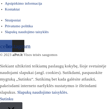
Apsipirkimo informacija
Kontaktai
Straipsniai
Privatumo politika
Slapukų naudojimo taisyklės
acebook
Instagram
© 2023
aPet.lt
Visos teisės saugomos
Siekiant užtikrinti teikiamų paslaugų kokybę, šioje svetainėje
naudojami slapukai (angl. cookies). Sutikdami, paspauskite
mygtuką „Sutinku“. Sutikimą bet kada galėsite atšaukti,
pakeisdami interneto naršyklės nustatymus ir ištrindami
slapukus.
Slapukų naudojimo taisyklės.
Sutinku