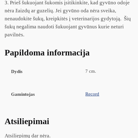
3. Prieš šukuojant šukomis įsitikinkite, kad gyvūno odoje
nėra žaizdų ar guzelių. Jei gyvūno oda nėra sveika,
nenaudokite šukų, kreipkitės į veterinarijos gydytoją. Šių
šukų negalima naudoti šukuojant gyvūnus kurie neturi
pavilnės.
Papildoma informacija
7 cm.
Dydis
Record
Gamintojas
Atsiliepimai
Atsiliepimų dar nėra.