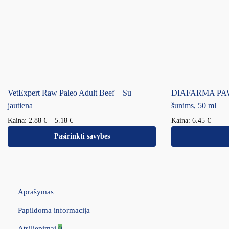
VetExpert Raw Paleo Adult Beef – Su
DIAFARMA PAW 
jautiena
šunims, 50 ml
Kaina:
2.88
€
–
5.18
€
Kaina:
6.45
€
Pasirinkti savybes
Aprašymas
Papildoma informacija
Atsiliepimai
0