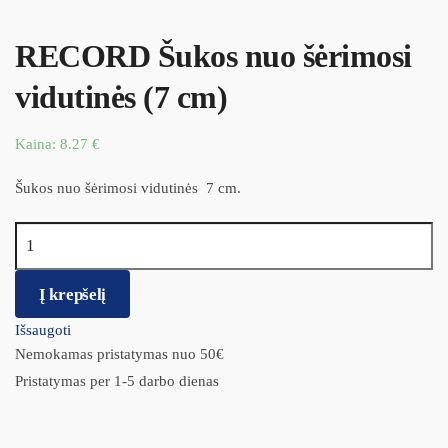
RECORD Šukos nuo šėrimosi
vidutinės (7 cm)
Kaina:
8.27
€
Šukos nuo šėrimosi vidutinės 7 cm.
produkto kiekis: RECORD Šukos nuo šėrimosi vidutinės (7 cm)
Į krepšelį
Išsaugoti
Nemokamas pristatymas nuo 50€
Pristatymas per 1-5 darbo dienas