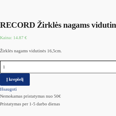
RECORD Žirklės nagams vidutin
Kaina:
14.87
€
Žirklės nagams vidutinės 16,5cm.
produkto kiekis: RECORD Žirklės nagams vidutinės 16,5cm
Į krepšelį
Išsaugoti
Nemokamas pristatymas nuo 50€
Pristatymas per 1-5 darbo dienas