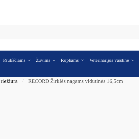
Paukščiams
Žuvims
Ropliams
Veterinarijos vaistinė
riežiūra
RECORD Žirklės nagams vidutinės 16,5cm
/