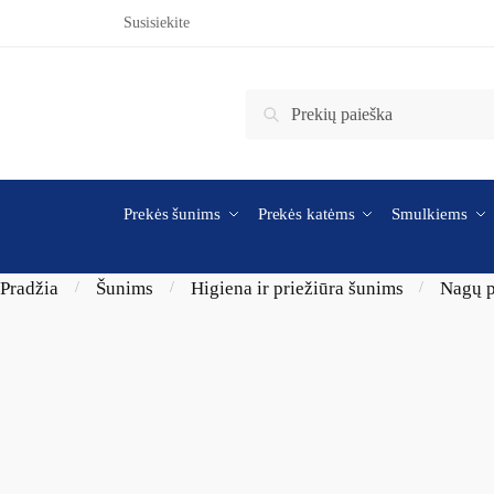
Skip to navigation
Skip to content
Susisiekite
Ieškoti:
Ieškoti
Prekės šunims
Prekės katėms
Smulkiems
Pradžia
Šunims
Higiena ir priežiūra šunims
Nagų p
/
/
/