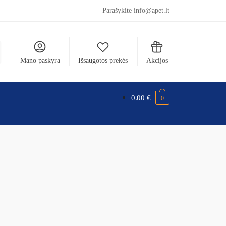
Parašykite info@apet.lt
Mano paskyra
Išsaugotos prekės
Akcijos
0.00
€
0