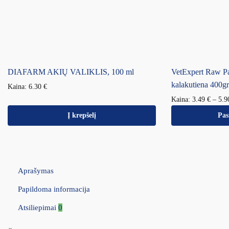
DIAFARM AKIŲ VALIKLIS, 100 ml
VetExpert Raw P
kalakutiena 400gr
Kaina:
6.30
€
Kaina:
3.49
€
–
5.
Į krepšelį
Pas
Aprašymas
Papildoma informacija
Atsiliepimai
0