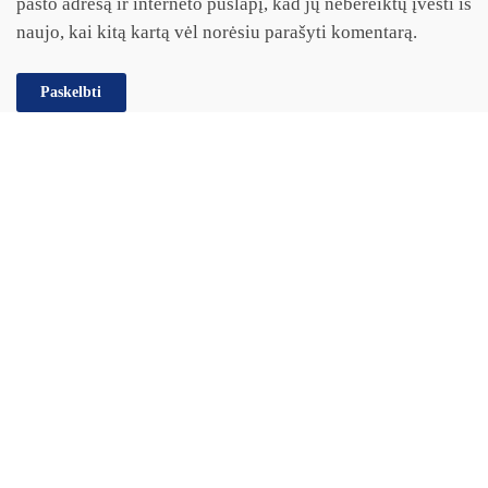
pašto adresą ir interneto puslapį, kad jų nebereiktų įvesti iš
naujo, kai kitą kartą vėl norėsiu parašyti komentarą.