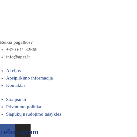
Reikia pagalbos?
+370 611 32669
info@apet.lt
Akcijos
Apsipirkimo informacija
Kontaktai
Straipsniai
Privatumo politika
Slapukų naudojimo taisyklės
acebook
Instagram