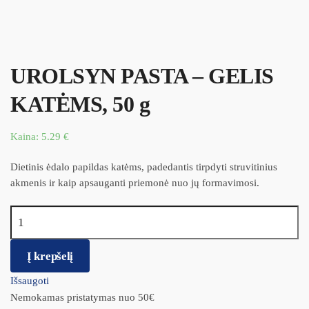
UROLSYN PASTA – GELIS
KATĖMS, 50 g
Kaina:
5.29
€
Dietinis ėdalo papildas katėms, padedantis tirpdyti struvitinius
akmenis ir kaip apsauganti priemonė nuo jų formavimosi.
produkto kiekis: UROLSYN PASTA - GELIS KATĖMS, 50 g
Į krepšelį
Išsaugoti
Nemokamas pristatymas nuo 50€