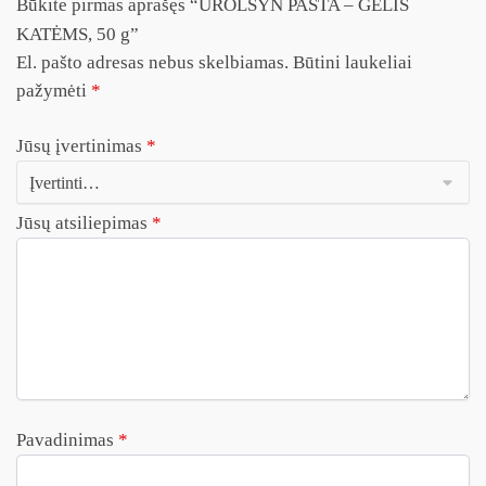
Būkite pirmas aprašęs “UROLSYN PASTA – GELIS
KATĖMS, 50 g”
El. pašto adresas nebus skelbiamas.
Būtini laukeliai
pažymėti
*
Jūsų įvertinimas
*
Jūsų atsiliepimas
*
Pavadinimas
*