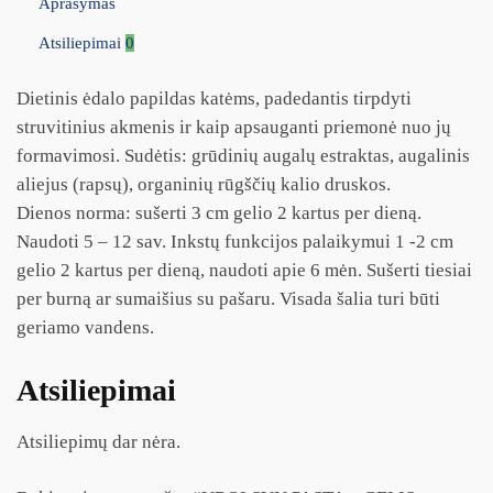
Aprašymas
Atsiliepimai
0
Dietinis ėdalo papildas katėms, padedantis tirpdyti
struvitinius akmenis ir kaip apsauganti priemonė nuo jų
formavimosi. Sudėtis: grūdinių augalų estraktas, augalinis
aliejus (rapsų), organinių rūgščių kalio druskos.
Dienos norma: sušerti 3 cm gelio 2 kartus per dieną.
Naudoti 5 – 12 sav. Inkstų funkcijos palaikymui 1 -2 cm
gelio 2 kartus per dieną, naudoti apie 6 mėn. Sušerti tiesiai
per burną ar sumaišius su pašaru. Visada šalia turi būti
geriamo vandens.
Atsiliepimai
Atsiliepimų dar nėra.