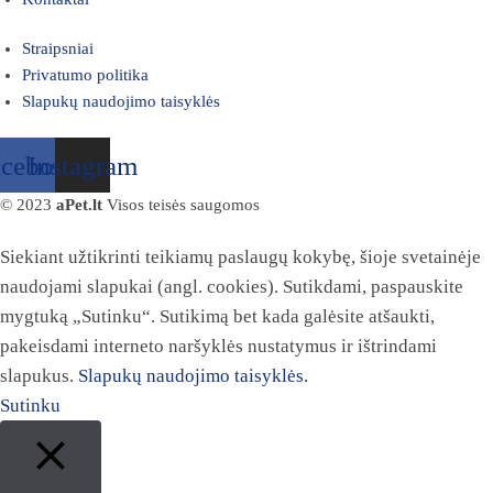
Straipsniai
Privatumo politika
Slapukų naudojimo taisyklės
acebook
Instagram
© 2023
aPet.lt
Visos teisės saugomos
Siekiant užtikrinti teikiamų paslaugų kokybę, šioje svetainėje
naudojami slapukai (angl. cookies). Sutikdami, paspauskite
mygtuką „Sutinku“. Sutikimą bet kada galėsite atšaukti,
pakeisdami interneto naršyklės nustatymus ir ištrindami
slapukus.
Slapukų naudojimo taisyklės.
Sutinku