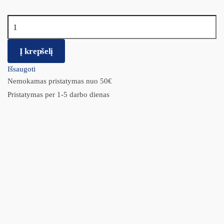
produkto kiekis: VetExpert Raw Paleo Adult Beef – Su jautiena
Į krepšelį
Išsaugoti
Nemokamas pristatymas nuo 50€
Pristatymas per 1-5 darbo dienas