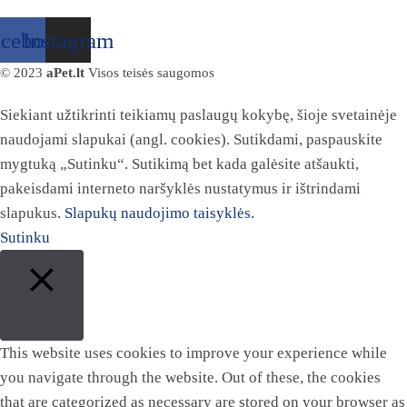
acebook
Instagram
© 2023
aPet.lt
Visos teisės saugomos
Siekiant užtikrinti teikiamų paslaugų kokybę, šioje svetainėje
naudojami slapukai (angl. cookies). Sutikdami, paspauskite
mygtuką „Sutinku“. Sutikimą bet kada galėsite atšaukti,
pakeisdami interneto naršyklės nustatymus ir ištrindami
slapukus.
Slapukų naudojimo taisyklės.
Sutinku
Close
This website uses cookies to improve your experience while
you navigate through the website. Out of these, the cookies
that are categorized as necessary are stored on your browser as