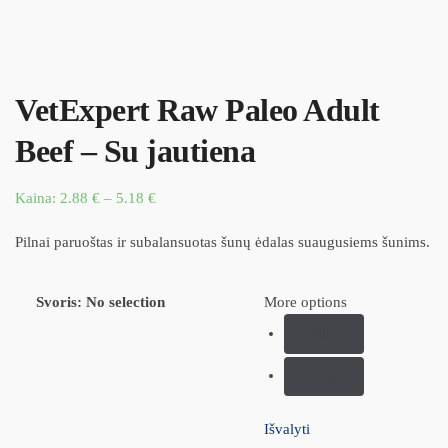
VetExpert Raw Paleo Adult
Beef – Su jautiena
Kaina:
2.88
€
–
5.18
€
Pilnai paruoštas ir subalansuotas šunų ėdalas suaugusiems šunims.
Svoris
:
No selection
More options
400gr.
800gr.
Išvalyti