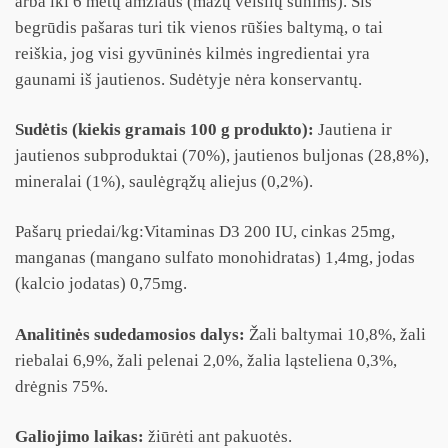
arba iki 6 metų amžiaus (mažų veislių šunims). Šis
begrūdis pašaras turi tik vienos rūšies baltymą, o tai
reiškia, jog visi gyvūninės kilmės ingredientai yra
gaunami iš jautienos. Sudėtyje nėra konservantų.
Sudėtis (kiekis gramais 100 g produkto):
Jautiena ir
jautienos subproduktai (70%), jautienos buljonas (28,8%),
mineralai (1%), saulėgrąžų aliejus (0,2%).
Pašarų priedai/kg:Vitaminas D3 200 IU, cinkas 25mg,
manganas (mangano sulfato monohidratas) 1,4mg, jodas
(kalcio jodatas) 0,75mg.
Analitinės sudedamosios dalys:
Žali baltymai 10,8%, žali
riebalai 6,9%, žali pelenai 2,0%, žalia ląsteliena 0,3%,
drėgnis 75%.
Galiojimo laikas:
žiūrėti ant pakuotės.