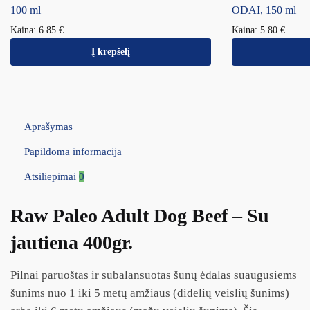
100 ml
ODAI, 150 ml
Kaina:
6.85
€
Kaina:
5.80
€
Į krepšelį
Aprašymas
Papildoma informacija
Atsiliepimai
0
Raw Paleo Adult Dog Beef – Su
jautiena 400gr.
Pilnai paruoštas ir subalansuotas šunų ėdalas suaugusiems
šunims nuo 1 iki 5 metų amžiaus (didelių veislių šunims)